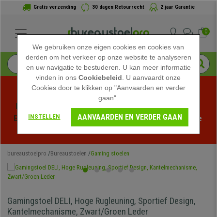
Gratis verzending
30 dagen Retourrecht
2 jaar Garantie
0
We gebruiken onze eigen cookies en cookies van
derden om het verkeer op onze website te analyseren
en uw navigatie te bestuderen. U kan meer informatie
vinden in ons
Cookiebeleid
. U aanvaardt onze
Cookies door te klikken op "Aanvaarden en verder
gaan".
Profiteer van de Zomeruitverkoop bij bureaustoelpro! 
AANVAARDEN EN VERDER GAAN
INSTELLEN
Exclusieve kortingen voor een beperkte tijd - 
Bekijk de 
actie
 -
bureaustoelpro
Bureaustoelen
Gaming stoelen
Gamingstoel DELI, Hoge Rugleuning, Sportief Design,
Kantelmechanisme, Zwart/Groen Leder