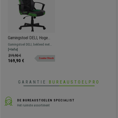
Gamingstoel DELI, Hoge
Rugleuning, Sportief Design,
Gamingstoel DELI, bekleed met
Kantelmechanisme,
synthetisch leder, combineert
[+Info]
Zwart/Groen Leder
sportieve elegantie met
219,90 €
Zonder Stock
zitcomfort.
169,90 €
GARANTIE
BUREAUSTOELPRO
DE BUREAUSTOELEN SPECIALIST
Het ruimste assortiment