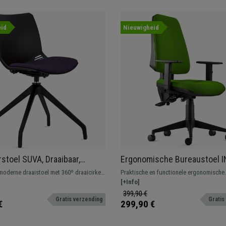
id
Nieuwigheid
stoel SUVA, Draaibaar,
Ergonomische Bureaustoel I
ntwerp, Kleur Paars
Verstelbare Armleuningen, 
moderne draaistoel met 360º draaicirkel.
Praktische en functionele ergonomische
stof
k ontwerp verkrijgbaar in diverse
bureaustoel. Dit model is zeer comfortab
[+Info]
de dikke vulling bekleed met kwaliteitss
399,90 €
Gratis verzending
Gratis
€
299,90 €