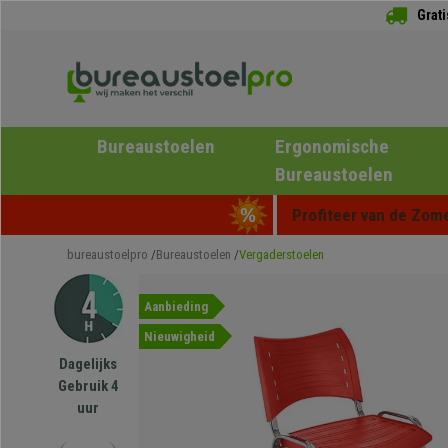
Grat
Bureaustoelen
Ergonomische
Bureaustoelen
Profiteer van de Zome
bureaustoelpro
Bureaustoelen
Vergaderstoelen
Aanbieding
Nieuwigheid
Dagelijks
Gebruik 4
uur