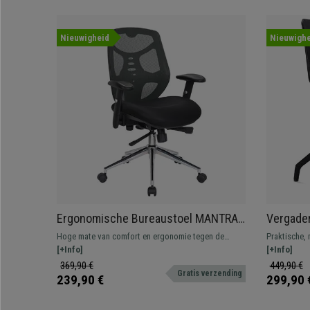
Nieuwigheid
Nieuwighe
Ergonomische Bureaustoel MANTRA,
Vergader
Zeer Comfortabele Rugleuning,
Modern O
Hoge mate van comfort en ergonomie tegen de
Praktische, 
Verstelbare Armleuningen, Gebruik 8
beste prijs. Geschikt voor professioneel gebruik,
[+Info]
Aantrekkelij
[+Info]
uur, Grijs
met verstelbare armleuningen en een snelle
kleuren.
369,90 €
449,90 €
Gratis verzending
verzending!
239,90 €
299,90 