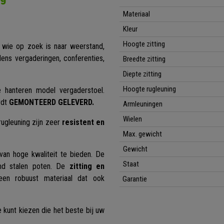
Materiaal
Kleur
Hoogte zitting
 wie op zoek is naar weerstand,
ens vergaderingen, conferenties,
Breedte zitting
Diepte zitting
Hoogte rugleuning
te hanteren model vergaderstoel.
rdt
GEMONTEERD GELEVERD.
Armleuningen
Wielen
 rugleuning zijn zeer
resistent en
Max. gewicht
Gewicht
an hoge kwaliteit te bieden. De
Staat
omd stalen poten. De
zitting en
en robuust materiaal dat ook
Garantie
 kunt kiezen die het beste bij uw