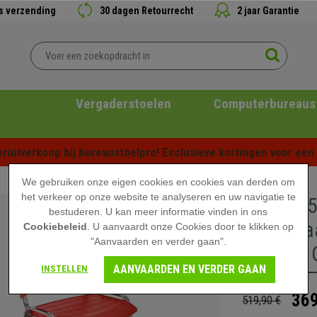
is verzending
30 dagen Retourrecht
2 jaar Garantie
Vergaderstoelen
Computerbureaus
ruitverkoop bij bureaustoelpro! Exclusieve kortingen voor een b
We gebruiken onze eigen cookies en cookies van derden om
het verkeer op onze website te analyseren en uw navigatie te
Set van 
bestuderen. U kan meer informatie vinden in ons
Stapelbaa
Cookiebeleid
. U aanvaardt onze Cookies door te klikken op
"Aanvaarden en verder gaan".
Rood en 
AANVAARDEN EN VERDER GAAN
INSTELLEN
369
519,90 €