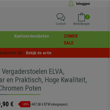
Inloggen
0
Contact
Winkelwagen
Kantoormeubelen
ZOMER
SALE
eperkte tijd - 
Bekijk de actie
 -
5 Vergaderstoelen ELVA,
r en Praktisch, Hoge Kwaliteit,
Chromen Poten
,90 €
(447,58 € BTW inbegrepen)
-29%