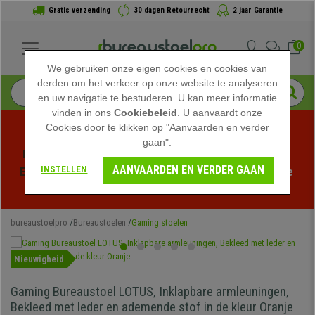
Gratis verzending
30 dagen Retourrecht
2 jaar Garantie
0
We gebruiken onze eigen cookies en cookies van
derden om het verkeer op onze website te analyseren
en uw navigatie te bestuderen. U kan meer informatie
vinden in ons
Cookiebeleid
. U aanvaardt onze
Cookies door te klikken op "Aanvaarden en verder
gaan".
Profiteer van de Zomeruitverkoop bij bureaustoelpro! 
AANVAARDEN EN VERDER GAAN
INSTELLEN
Exclusieve kortingen voor een beperkte tijd - 
Bekijk de 
actie
 -
bureaustoelpro
Bureaustoelen
Gaming stoelen
Nieuwigheid
Gaming Bureaustoel LOTUS, Inklapbare armleuningen,
Bekleed met leder en ademende stof in de kleur Oranje