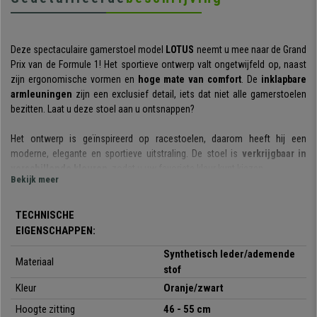
Deze spectaculaire gamerstoel model
LOTUS
neemt u mee naar de Grand
Prix van de Formule 1! Het sportieve ontwerp valt ongetwijfeld op, naast
zijn ergonomische vormen en
hoge mate van comfort
. De
inklapbare
armleuningen
zijn een exclusief detail, iets dat niet alle gamerstoelen
bezitten. Laat u deze stoel aan u ontsnappen?
Het ontwerp is geïnspireerd op racestoelen, daarom heeft hij een
moderne, elegante en sportieve uitstraling. De stoel is
verkrijgbaar in
verschillende kleuren
, zodat u uw favoriete kleur kunt kiezen.
Bekijk meer
De stoel beschikt over een
in hoogte verstelbare gaslift
. Met deze
functie kunt u de hoogte van de stoel gemakkelijk verstellen en
TECHNISCHE
aanpassen aan de hoogte van uw bureau of tv. Hij beschikt ook over
EIGENSCHAPPEN:
een
kantelmechanisme
, handig en ideaal om even te ontspannen of
Synthetisch leder/ademende
pauzeren. Dit systeem kan worden vergrendeld en ontgrendeld net zoals
Materiaal
stof
de spanning van de leunstand kan worden ingesteld.
Kleur
Oranje/zwart
De zitting en de rugleuning beschikken over een dikke vulling
. De
Hoogte zitting
46 - 55 cm