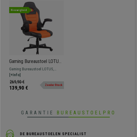
Nieuwigheid
Gaming Bureaustoel LOTUS,
Inklapbare armleuningen,
Gaming Bureaustoel LOTUS,
Bekleed met leder en
schitterend, sportief model.
[+Info]
ademende stof in de kleur
Exclusief racestoel-ontwerp; een
269,90 €
Oranje
Zonder Stock
echte autocoureurstoel. Welkom
139,90 €
bij de Formule 1!
GARANTIE
BUREAUSTOELPRO
DE BUREAUSTOELEN SPECIALIST