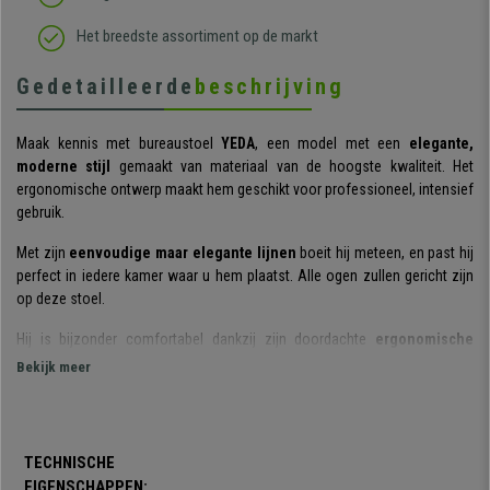
Het breedste assortiment op de markt
Gedetailleerde
beschrijving
Maak kennis met bureaustoel
YEDA
, een model met een
elegante,
moderne stijl
gemaakt van materiaal van de hoogste kwaliteit. Het
ergonomische ontwerp maakt hem geschikt voor professioneel, intensief
gebruik.
Met zijn
eenvoudige maar elegante lijnen
boeit hij meteen, en past hij
perfect in iedere kamer waar u hem plaatst. Alle ogen zullen gericht zijn
op deze stoel.
Hij is bijzonder comfortabel dankzij zijn doordachte
ergonomische
ontwerp
. De gebruiker neemt hierdoor te allen tijde een gezonde houding
Bekijk meer
aan. De
dikke, dichte vulling van de zitting (30 kg / m3)
en de hoge
rugleuning met
geïntegreerde hoofdsteun en in hoogte verstelbare
lendensteun
dragen verder bij aan het comfort. Bovendien bieden de
armleuningen van verchroomd staal een ideaal steunpunt voor de armen,
TECHNISCHE
en geven daarnaast ook een interessante esthetische touch.
EIGENSCHAPPEN: