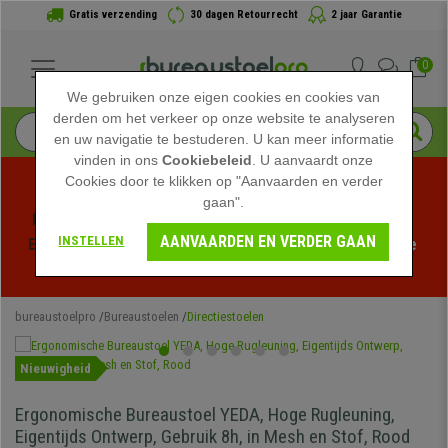
Gratis verzending
30 dagen Retourrecht
2 jaar Garantie
0
We gebruiken onze eigen cookies en cookies van
derden om het verkeer op onze website te analyseren
en uw navigatie te bestuderen. U kan meer informatie
vinden in ons
Cookiebeleid
. U aanvaardt onze
Cookies door te klikken op "Aanvaarden en verder
gaan".
Profiteer van de Zomeruitverkoop bij bureaustoelpro! 
AANVAARDEN EN VERDER GAAN
INSTELLEN
Exclusieve kortingen voor een beperkte tijd - 
Bekijk de 
actie
 -
bureaustoelpro
Bureaustoelen
Directiestoelen
Nieuwigheid
Ergonomische Bureaustoel YEDA, Hoge Rugleuning,
Eigentijds Ontwerp, Gebruik 8h, in Mesh en Stof, Rood