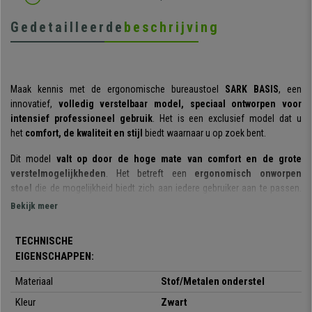
Gedetailleerde
beschrijving
Maak kennis met de ergonomische bureaustoel
SARK BASIS
, een
innovatief,
volledig verstelbaar model, speciaal ontworpen voor
intensief professioneel gebruik
. Het is een exclusief model dat u
het
comfort, de kwaliteit en stijl
biedt waarnaar u op zoek bent.
Dit model
valt op door de hoge mate van comfort en de grote
verstelmogelijkheden
. Het betreft een
ergonomisch onworpen
stoel
die de mogelijkheid biedt zich aan iedere gebruiker aan te passen.
Hij beschikt over een
in hoogte verstelbare rugleuning, in hoogte en
Bekijk meer
diepte verstelbare zitting en een in hoogte en hoek verstelbare
armleuningen
. U zult met deze stoel heel snel een ideale positie
TECHNISCHE
vinden.
EIGENSCHAPPEN:
De stoel beschikt over een
dikke, zeer comfortabele bekleding
en
Materiaal
Stof/Metalen onderstel
een
synchroonmechanisme met balanssysteem
. Dit mechanisme biedt
de mogelijkheid de stoel in 3 verschillende standen te vergrendelen of om
Kleur
Zwart