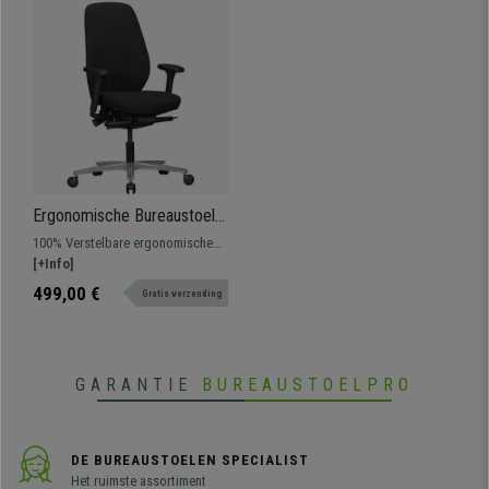
Ergonomische Bureaustoel
SARK BASIS, Volledig
100% Verstelbare ergonomische
Verstelbaar, Geschikt voor 8
stoel. Hoge rugleuning met een
[+Info]
uur/dag, Stoffen Bekleding,
bijzonder comfortabele vulling en
499,00 €
Gratis verzending
Kleur Zwart
bekleed met kwaliteitsstof.
GARANTIE
BUREAUSTOELPRO
DE BUREAUSTOELEN SPECIALIST
Het ruimste assortiment