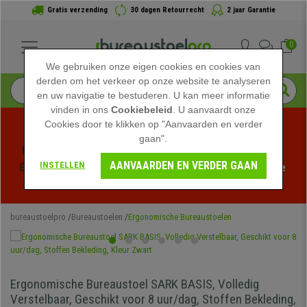
Gratis verzending
30 dagen Retourrecht
2 jaar Garantie
0
We gebruiken onze eigen cookies en cookies van
derden om het verkeer op onze website te analyseren
en uw navigatie te bestuderen. U kan meer informatie
vinden in ons
Cookiebeleid
. U aanvaardt onze
Cookies door te klikken op "Aanvaarden en verder
gaan".
Profiteer van de Zomeruitverkoop bij bureaustoelpro! 
AANVAARDEN EN VERDER GAAN
INSTELLEN
Exclusieve kortingen voor een beperkte tijd - 
Bekijk de 
actie
 -
bureaustoelpro
Bureaustoelen
Ergonomische Bureaustoelen
Ergonomische Bureaustoel SARK BASIS, Volledig
Verstelbaar, Geschikt voor 8 uur/dag, Stoffen Bekleding,