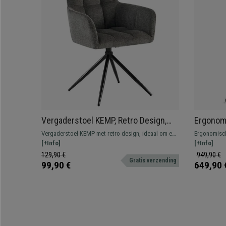
Vergaderstoel KEMP, Retro Design,
Ergonom
Draaibaar met Zwarte Poten,
Grijze S
Vergaderstoel KEMP met retro design, ideaal om een
Ergonomisch
Donkergrijze Stof
Hoofdst
klassieke sfeer in uw eetkamer te creëren.
[+Info]
professionee
[+Info]
lendensteun
129,90 €
949,90 €
Gratis verzending
99,90 €
649,90 