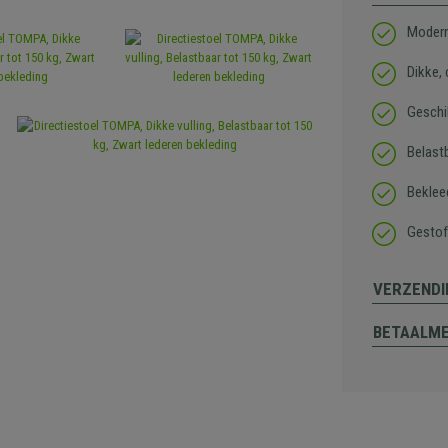
Modern
Dikke, 
Geschik
Belast
Beklee
Gestof
VERZENDI
BETAALM