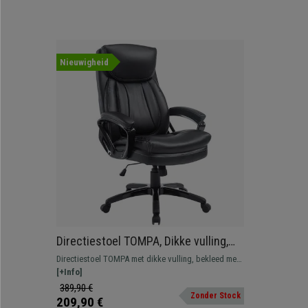
Nieuwigheid
Directiestoel TOMPA, Dikke vulling,
Belastbaar tot 150 kg, Zwart lederen
Directiestoel TOMPA met dikke vulling, bekleed met
bekleding
synthetisch leder en verkrijgbaar in verschillende
[+Info]
kleuren. Zeer slijtvast en elegant ontwerp.
389,90 €
Zonder Stock
209,90 €