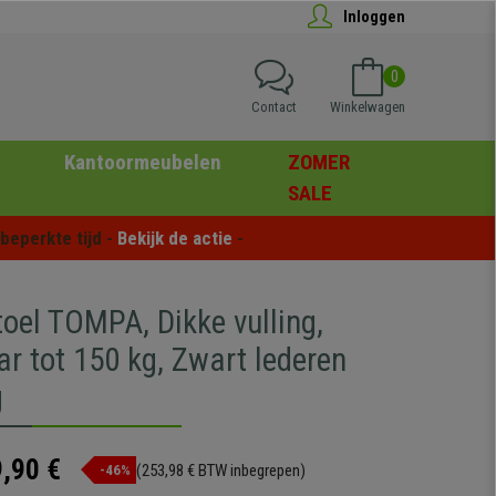
Inloggen
0
Contact
Winkelwagen
Kantoormeubelen
ZOMER
SALE
eperkte tijd - 
Bekijk de actie
 -
toel TOMPA, Dikke vulling,
r tot 150 kg, Zwart lederen
g
,90 €
(253,98 € BTW inbegrepen)
-46%