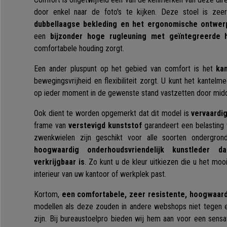
door enkel naar de foto's te kijken. Deze stoel is ze
dubbellaagse bekleding en het ergonomische ontwer
een
bijzonder hoge rugleuning met geïntegreerde 
comfortabele houding zorgt.
Een ander pluspunt op het gebied van comfort is het
ka
bewegingsvrijheid en flexibiliteit zorgt. U kunt het kantelm
op ieder moment in de gewenste stand vastzetten door midd
Ook dient te worden opgemerkt dat dit model is
vervaardi
frame van
verstevigd kunststof
garandeert een belasting 
zwenkwielen zijn geschikt voor alle soorten ondergro
hoogwaardig onderhoudsvriendelijk kunstleder da
verkrijgbaar is
. Zo kunt u de kleur uitkiezen die u het mooi
interieur van uw kantoor of werkplek past.
Kortom,
een comfortabele, zeer resistente, hoogwaard
modellen als deze zouden in andere webshops niet tegen een
zijn. Bij bureaustoelpro bieden wij hem aan voor een sensat