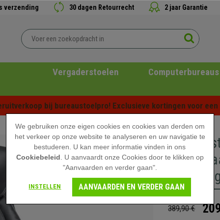
is verzending
30 dagen Retourrecht
2 jaar Garantie
Vergaderstoelen
Computerbureaus
ruitverkoop bij bureaustoelpro! Exclusieve kortingen voor een b
We gebruiken onze eigen cookies en cookies van derden om
het verkeer op onze website te analyseren en uw navigatie te
Directies
bestuderen. U kan meer informatie vinden in ons
Belastbaa
Cookiebeleid
. U aanvaardt onze Cookies door te klikken op
"Aanvaarden en verder gaan".
bekledin
AANVAARDEN EN VERDER GAAN
INSTELLEN
209
389,90 €