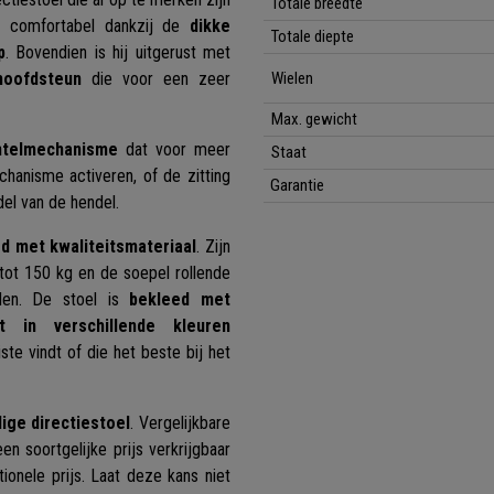
Totale breedte
er comfortabel dankzij de
dikke
Totale diepte
p
. Bovendien is hij uitgerust met
hoofdsteun
die voor een zeer
Wielen
Max. gewicht
ntelmechanisme
dat voor meer
Staat
echanisme activeren, of de zitting
Garantie
el van de hendel.
gd met kwaliteitsmateriaal
. Zijn
tot 150 kg en de soepel rollende
nden. De stoel is
bekleed met
t in verschillende kleuren
ste vindt of die het beste bij het
ige directiestoel
. Vergelijkbare
 soortgelijke prijs verkrijgbaar
ionele prijs. Laat deze kans niet