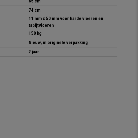
65 cm
74 cm
11 mm x 50 mm voor harde vloeren en
tapijtvloeren
150 kg
Nieuw, in originele verpakking
2 jaar