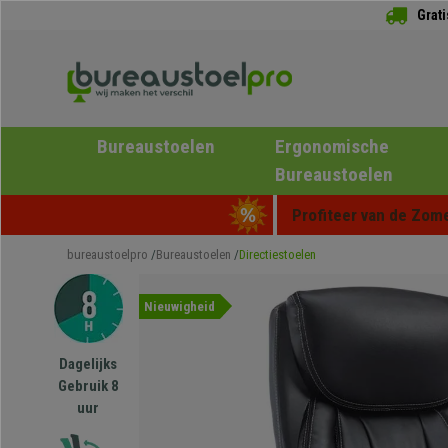
Grat
Bureaustoelen
Ergonomische
Bureaustoelen
Profiteer van de Zome
bureaustoelpro
Bureaustoelen
Directiestoelen
Nieuwigheid
Dagelijks
Gebruik 8
uur