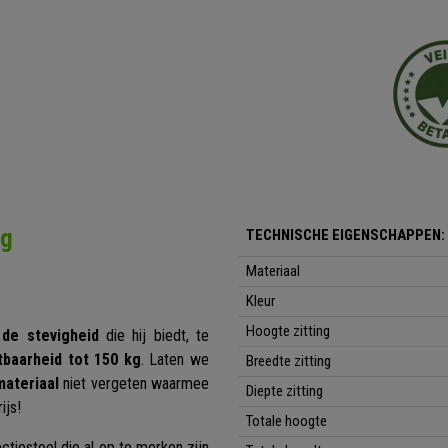
ng
TECHNISCHE EIGENSCHAPPEN:
Materiaal
Kleur
Hoogte zitting
 de stevigheid
die hij biedt, te
tbaarheid tot 150 kg
. Laten we
Breedte zitting
materiaal
niet vergeten waarmee
Diepte zitting
ijs!
Totale hoogte
tiestoel die al op te merken zijn