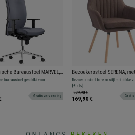
ische Bureaustoel MARVEL,
Bezoekersstoel SERENA, met
tof, Metalen Onderstel,
Houtkleurige Poten, Donkerb
e bureaustoel geschikt voor
Bezoekersstoel in retro-stijl met dikke vu
eun en Lendensteun
l gebruik met verstelbare rugleuning,
gemaakt van hoogwaardige materialen.
[+Info]
 en verstelbare armleuningen.
229,90 €
Gratis verzending
Gratis
€
169,90 €
ONLANGS
BEKEKEN