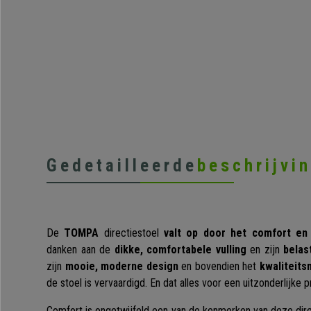
Gedetailleerde
beschrijvi
De
TOMPA
directiestoel
valt op door het comfort en
danken aan de
dikke, comfortabele vulling
en zijn
belas
zijn
mooie, moderne design
en bovendien het
kwaliteits
de stoel is vervaardigd. En dat alles voor een uitzonderlijke pr
Comfort is ongetwijfeld een van de kenmerken van deze direc