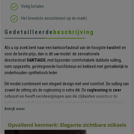
Veilig betalen
Het breedste assortiment op de markt
Gedetailleerde
beschrijving
Als u op zoek bent naar een kantoorfauteuil van de hoogste kwaliteit en
voor de beste prijs, dan is dit uw model: de sensationele
directiestoel
SANTIAGO
, met bijzonder comfortabele dubbele vulling,
ruim opgezette, geïntegreerde hoofdsteun en bekleed met gemakkelijk te
onderhouden synthetisch leder.
Dit model combineert een elegant design met veel comfort. De vulling van
zowel de zitting als de rugleuning is extra dik. De
rugleuning is zeer
robuust en heeft verstevigingen aan de zijkanten
waardoor de
rughouding wordt gecorrigeerd. Dit, samen met het kantelmechanisme,
maken deze directiestoel uitermate geschikt voor intensief gebruik tot 8
Bekijk meer
uur per dag.
Het
kantelmechanisme bevat ook een exclusief balanssysteem
. Door
de hendel naar buiten te bewegen, gaat de stoel over in deze