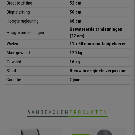
Breedte zitting
52 cm
Diepte zitting
50 cm
•
Elegant ontwerp
• Onderhoudsvriendelijk synthetisch leder
Hoogte rugleuning
68 cm
•
Stoel met Toplift-hoogteverstelling
Gewatteerde armleuningen
Hoogte armleuningen
• Kantelmechanisme met balansysteem
(22 cm)
•
Geschikt voor dagelijks gebruik van 8 uur
Wielen
11 x 50 mm voor tapijtvloeren
• Zacht en breed gewatteerd zitvlak, hoge rugleuning
•
Zitting met dubbele vulling voor veel comfort
Max. gewicht
12
0
kg
• Zeer stabiel, resistent onderstel
Gewicht
16
kg
•
Design armleuningen
Staat
Nieuw in originele verpakking
Garantie
2 jaar
AANBEVOLEN
PRODUCTEN