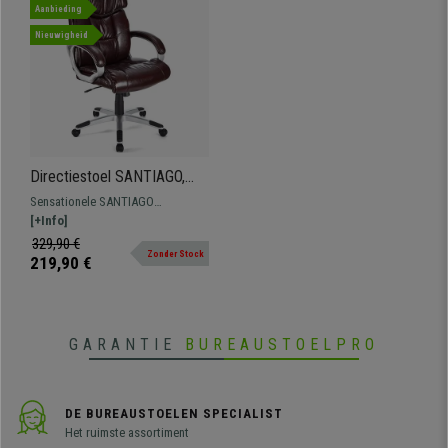
Aanbieding
Nieuwigheid
Directiestoel SANTIAGO,
Dubbele Vulling,
Sensationele SANTIAGO
Kantelmechanisme,
Directiestoel, met dubbele vulling,
[+Info]
Dagelijks Gebruik 8h, in
ruime, geïntegreerde hoofdsteun
329,90 €
Bordeaux
Zonder Stock
en bekleed met gemakkelijk te
219,90 €
onderhouden leder. Als u op zoek
bent naar een
kwaliteitsbureaustoel voor de
beste prijs, dan is dit uw model.
GARANTIE
BUREAUSTOELPRO
DE BUREAUSTOELEN SPECIALIST
Het ruimste assortiment