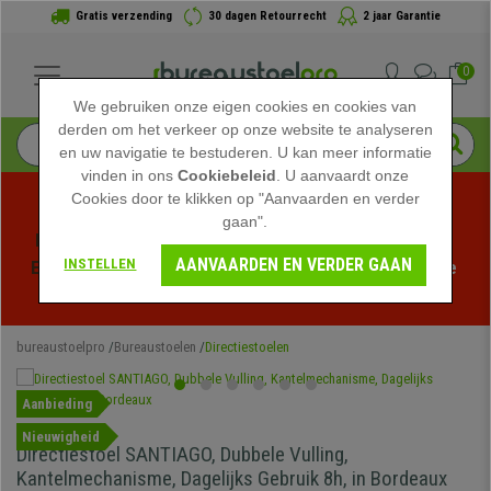
Gratis verzending
30 dagen Retourrecht
2 jaar Garantie
0
We gebruiken onze eigen cookies en cookies van
derden om het verkeer op onze website te analyseren
en uw navigatie te bestuderen. U kan meer informatie
vinden in ons
Cookiebeleid
. U aanvaardt onze
Cookies door te klikken op "Aanvaarden en verder
gaan".
Profiteer van de Zomeruitverkoop bij bureaustoelpro! 
AANVAARDEN EN VERDER GAAN
INSTELLEN
Exclusieve kortingen voor een beperkte tijd - 
Bekijk de 
actie
 -
bureaustoelpro
Bureaustoelen
Directiestoelen
Aanbieding
Nieuwigheid
Directiestoel SANTIAGO, Dubbele Vulling,
Kantelmechanisme, Dagelijks Gebruik 8h, in Bordeaux