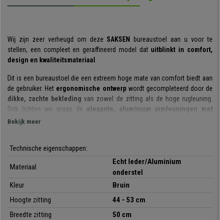
Wij zijn zeer verheugd om deze
SAKSEN
bureaustoel aan u voor te
stellen, een compleet en geraffineerd model dat
uitblinkt in comfort,
design en kwaliteitsmateriaal
.
Dit is een bureaustoel die een extreem hoge mate van comfort biedt aan
de gebruiker. Het
ergonomische ontwerp
wordt gecompleteerd door de
dikke, zachte bekleding
van zowel de zitting als de hoge rugleuning.
Ook lichten we graag de
elegante, aluminium armleuningen met
lederen inzetstukken
uit, perfect om de armen en schouders een
Bekijk meer
moment te ontspannen.
De stoel is ook uitgerust met een
Technische eigenschappen:
synchroonmechanisme met
balanssysteem
dat in 5 verschillende standen vergrendelbaar is. Met dit
Echt leder/Aluminium
Materiaal
systeem kunt u uw rug strekken en de spanning verlichten die tijdens
onderstel
lange werkdagen is opgebouwd. Het is zelfs mogelijk om de weerstand
Kleur
Bruin
van het achterover kantelen van de rugleuning aan te passen.
Hoogte zitting
44 - 53 cm
De stoel biedt comfort en bewegingsvrijheid en is
geschikt voor een
Breedte zitting
50 cm
gebruik van 8 uur per dag
waardoor hij ideaal is voor lange, intensieve