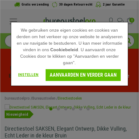
Gratis verzending
30 dagen Retourrecht
2 jaar Garantie
0
We gebruiken onze eigen cookies en cookies van
derden om het verkeer op onze website te analyseren
en uw navigatie te bestuderen. U kan meer informatie
vinden in ons
Cookiebeleid
. U aanvaardt onze
Cookies door te klikken op "Aanvaarden en verder
gaan".
Profiteer van de Zomeruitverkoop bij bureaustoelpro! 
AANVAARDEN EN VERDER GAAN
INSTELLEN
Exclusieve kortingen voor een beperkte tijd - 
Bekijk de 
actie
 -
bureaustoelpro
Bureaustoelen
Directiestoelen
Nieuwigheid
Directiestoel SAKSEN, Elegant Ontwerp, Dikke Vulling,
Echt Leder in de kleur Bruin