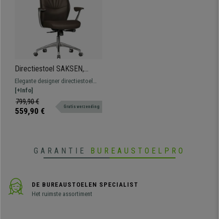
Directiestoel SAKSEN,
Elegant Ontwerp, Dikke
Elegante designer directiestoel
Vulling, Echt Leder in de
met dikke vulling, bekleed met
[+Info]
kleur Bruin
hoogwaardig echt leder en met
799,90 €
Gratis verzending
gepolijst aluminium onderstel.
559,90 €
GARANTIE
BUREAUSTOELPRO
DE BUREAUSTOELEN SPECIALIST
Het ruimste assortiment