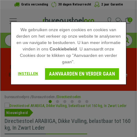
Gratis verzending
30 dagen Retourrecht
2 jaar Garantie
0
We gebruiken onze eigen cookies en cookies van
derden om het verkeer op onze website te analyseren
en uw navigatie te bestuderen. U kan meer informatie
vinden in ons
Cookiebeleid
. U aanvaardt onze
Cookies door te klikken op "Aanvaarden en verder
gaan".
Profiteer van de Zomeruitverkoop bij bureaustoelpro! 
AANVAARDEN EN VERDER GAAN
INSTELLEN
Exclusieve kortingen voor een beperkte tijd - 
Bekijk de 
actie
 -
bureaustoelpro
Bureaustoelen
Directiestoelen
Nieuwigheid
Directiestoel ARABIGA, Dikke Vulling, belastbaar tot 160
kg, In Zwart Leder