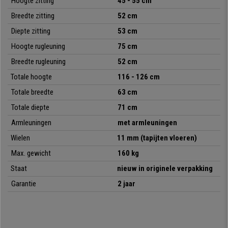
Hoogte zitting
45 - 55 cm
De bekleding is van
hoogwaardig synthetisch leder
met een prachtige
Breedte zitting
52 cm
gewatteerde afwerking die de stoel een elegant en verfijnd karakter geeft.
Ook de armleuningen zijn bekleed met leder,
Diepte zitting
53 cm
een
onderhoudsvriendelijk
materiaal.
Hoogte rugleuning
75 cm
Kortom, de
ARABIGA
directiestoel is zeer
comfortabel dankzij de dikke
Breedte rugleuning
52 cm
vulling
. De kwaliteitsmaterialen, zoals het metalen onderstel dat bestand
Totale hoogte
116 - 126 cm
is tot 160 kg en het ontwerp zijn zeer verfijnd. Vergelijkbare bureaustoelen
zijn niet te vinden voor minder dan € 300. Bij
bureaustoelpro
bieden we
Totale breedte
63 cm
hem u aan voor een onverslaanbare prijs, het zal een aankoop zijn waar u
Totale diepte
71 cm
geen spijt van zult krijgen!
Armleuningen
met armleuningen
Wielen
11 mm (tapijten vloeren)
•
Stoel met Toplift hoogteverstelling
• Verstelbaar kantelmechanisme
Max. gewicht
160 kg
•
Dikke en comfortabele vulling
Staat
nieuw in originele verpakking
• Gestoffeerde designarmleuningen
•
Garantie
Bijzonder resistent tot 160 kg
2 jaar
• Bekleed met hoogwaardig synthetisch leder