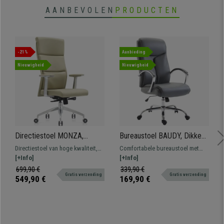
AANBEVOLEN
PRODUCTEN
-21%
Aanbieding
Nieuwigheid
Nieuwigheid
Directiestoel MONZA,
Bureaustoel BAUDY, Dikke
Elegant, Modern Ontwerp,
Vulling, Metalen Onderstel,
Directiestoel van hoge kwaliteit,
Comfortabele bureaustoel met
Verstelbaar, Echt Leder,
Bekleed met Grijs Leder
van echt leder, met keurmerk,
[+Info]
dikke vulling bekleed met
[+Info]
Beige
verstelbaar en zeer comfortabel.
synthetisch leder. Beschikt over
699,90 €
339,90 €
Gratis verzending
Gratis verzending
een kantelmechanisme en een
549,90 €
169,90 €
metalen onderstel.