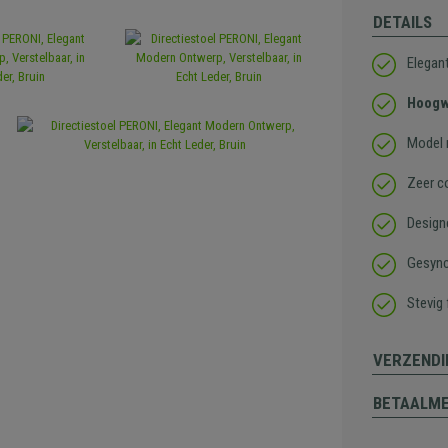
DETAILS
Elegan
Hoogw
Model 
Zeer c
Design
Gesync
Stevig
VERZENDI
BETAALM