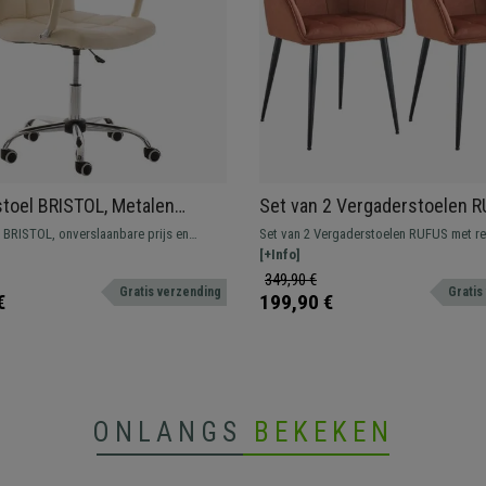
stoel BRISTOL, Metalen
Set van 2 Vergaderstoelen R
r en Armleuningen, Bekleed
Elegant Retro Design, Zwart
 BRISTOL, onverslaanbare prijs en
Set van 2 Vergaderstoelen RUFUS met re
e Leder
Poten, Bruin Fluweel
en model met een metalen structuur,
ideaal om een klassieke sfeer in uw kant
[+Info]
zitting en rugleuning, en hoge kwaliteit
creëren.
349,90 €
Gratis verzending
Gratis
€
199,90 €
ONLANGS
BEKEKEN