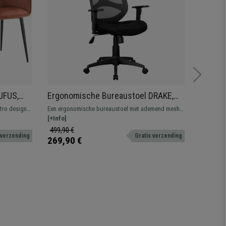
UFUS,
Ergonomische Bureaustoel DRAKE,
Ergono
e Metalen
met Verstelbare Hoofdsteun en
Hoge R
tro design,
Een ergonomische bureaustoel met ademend mesh,
Ergonomis
Armleuningen, Ademend Mesh, Zwart
Gebruik
oor te
kantelmechanisme en verstelbare hoofdsteun.
[+Info]
Elegant en
[+Info]
gemaakt m
499,90 €
1.099,90
 verzending
Gratis verzending
269,90 €
699,90