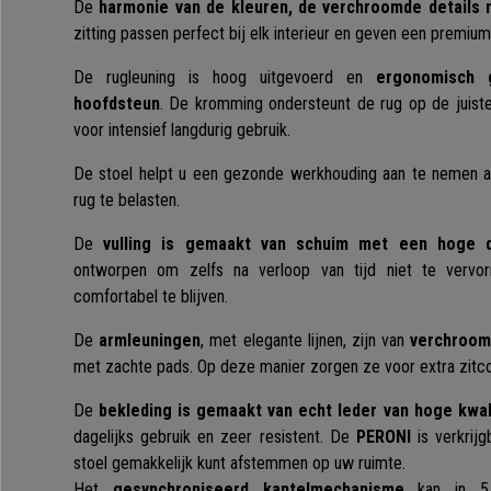
De
harmonie van de kleuren, de verchroomde details 
zitting passen perfect bij elk interieur en geven een premiu
De rugleuning is hoog uitgevoerd en
ergonomisch 
hoofdsteun
. De kromming ondersteunt de rug op de juiste
voor intensief langdurig gebruik.
De stoel helpt u een gezonde werkhouding aan te nemen 
rug te belasten.
De
vulling is gemaakt van schuim met een hoge di
ontworpen om zelfs na verloop van tijd niet te verv
comfortabel te blijven.
De
armleuningen
, met elegante lijnen, zijn van
verchroom
met zachte pads. Op deze manier zorgen ze voor extra zitc
De
bekleding is gemaakt van echt leder van hoge kwali
dagelijks gebruik en zeer resistent. De
PERONI
is verkrijg
stoel gemakkelijk kunt afstemmen op uw ruimte.
Het
gesynchroniseerd kantelmechanisme
kan in 5 