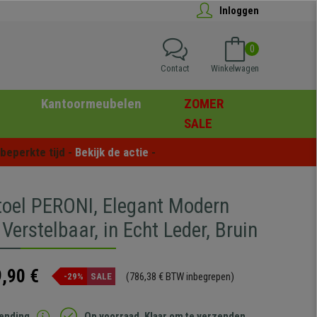
Inloggen
0
Contact
Winkelwagen
Kantoormeubelen
ZOMER
SALE
eperkte tijd - 
Bekijk de actie
 -
stoel PERONI, Elegant Modern
Verstelbaar, in Echt Leder, Bruin
,90 €
(786,38 € BTW inbegrepen)
-29%
SALE
zending
Op voorraad. Klaar om te verzenden