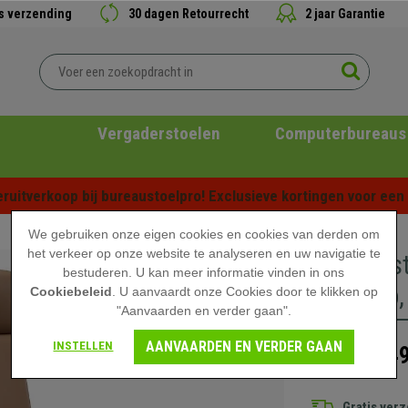
is verzending
30 dagen Retourrecht
2 jaar Garantie
Vergaderstoelen
Computerbureaus
ruitverkoop bij bureaustoelpro! Exclusieve kortingen voor een b
We gebruiken onze eigen cookies en cookies van derden om
het verkeer op onze website te analyseren en uw navigatie te
Directie
bestuderen. U kan meer informatie vinden in ons
Ontwerp, 
Cookiebeleid
. U aanvaardt onze Cookies door te klikken op
"Aanvaarden en verder gaan".
AANVAARDEN EN VERDER GAAN
INSTELLEN
649
919,90 €
Gratis ver