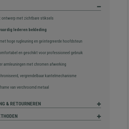
t ontwerp met zichtbare stiksels
aardig lederen bekleding
met hoge rugleuning en geïntegreerde hoofdsteun
omfortabel en geschikt voor professioneel gebruik
er armleuningen met chromen afwerking
hroniseerd, vergrendelbaar kantelmechanisme
 frame van verchroomd metaal
NG & RETOURNEREN
ETHODEN