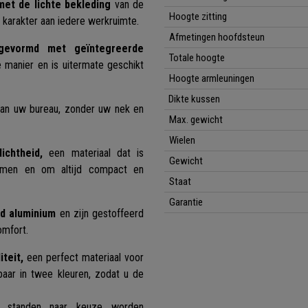
met de lichte bekleding
van de
Hoogte zitting
m karakter aan iedere werkruimte.
Afmetingen hoofdsteun
gevormd met geïntegreerde
Totale hoogte
 manier en is uitermate geschikt
Hoogte armleuningen
Dikte kussen
aan uw bureau, zonder uw nek en
Max. gewicht
Wielen
chtheid,
een materiaal dat is
Gewicht
ormen en om altijd compact en
Staat
Garantie
d aluminium
en zijn gestoffeerd
omfort.
teit,
een perfect materiaal voor
baar in twee kleuren, zodat u de
standen naar keuze worden