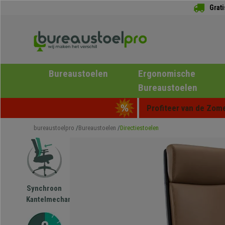
Grat
Bureaustoelen
Ergonomische
Bureaustoelen
Profiteer van de Zome
bureaustoelpro
Bureaustoelen
Directiestoelen
Synchroon
Kantelmechanisme