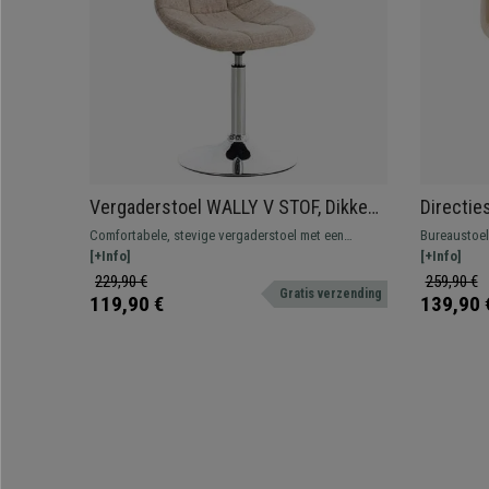
Vergaderstoel WALLY V STOF, Dikke
Directie
Vulling, Metalen Onderstel, in de
Structuu
Comfortabele, stevige vergaderstoel met een
Bureaustoel
Kleur Beige
met Beig
modern ontwerp. Zeer veelzijdig en geschikt voor
[+Info]
kwaliteit. E
[+Info]
zowel thuis als op kantoor.
gewatteerde 
229,90 €
259,90 €
Gratis verzending
en comfort
119,90 €
139,90 