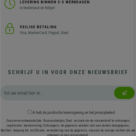
LEVERING BINNEN 3-5 WERKDAGEN
in Nederland en België
VEILIGE BETALING
Visa, MasterCard, Paypal, iDeal
SCHRIJF U IN VOOR ONZE NIEUWSBRIEF
Ik heb
de juridische kennisgeving
en
het privacybeleid
Dossierverantwoordelijke: Bureaustoelpro; Doel: verzoek om de nieuwsbrief te ontvangen;
Legitimatie: toestemming; Ontvangers: de gegevens worden niet aan derden doorgegeven;
Rechten: toegang tot, rectificatie, verwijdering van de gegevens, evenals de overige rechten die we
uitleggen in ons privacybeleid.