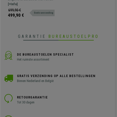
Synchroon Mechanisme, in
en onderstel van verchroomd
[+Info]
Zwart Leder
staal. Bekleed met ademend leder
699,90 €
Gratis verzending
en met een hoogwaardige
499,90 €
afwerking.
GARANTIE
BUREAUSTOELPRO
DE BUREAUSTOELEN SPECIALIST
Het ruimste assortiment
GRATIS VERZENDING OP ALLE BESTELLINGEN
Binnen Nederland en België
RETOURGARANTIE
Tot 30 dagen