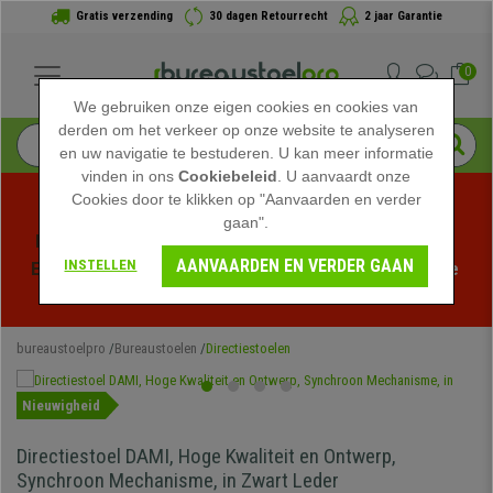
Gratis verzending
30 dagen Retourrecht
2 jaar Garantie
0
We gebruiken onze eigen cookies en cookies van
derden om het verkeer op onze website te analyseren
en uw navigatie te bestuderen. U kan meer informatie
vinden in ons
Cookiebeleid
. U aanvaardt onze
Cookies door te klikken op "Aanvaarden en verder
gaan".
Profiteer van de Zomeruitverkoop bij bureaustoelpro! 
AANVAARDEN EN VERDER GAAN
INSTELLEN
Exclusieve kortingen voor een beperkte tijd - 
Bekijk de 
actie
 -
bureaustoelpro
Bureaustoelen
Directiestoelen
Nieuwigheid
Directiestoel DAMI, Hoge Kwaliteit en Ontwerp,
Synchroon Mechanisme, in Zwart Leder