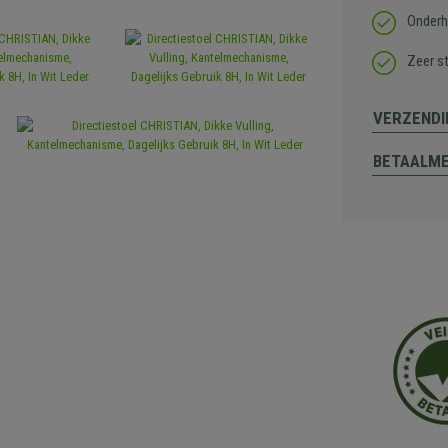
Onderh
Zeer st
VERZENDI
BETAALM