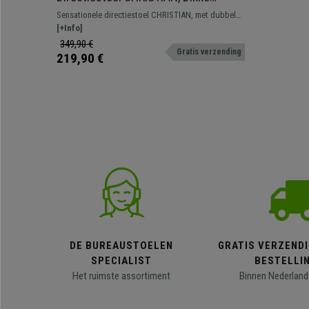
Vulling, Kantelmechanisme, Dagelijks
Sensationele directiestoel CHRISTIAN, met dubbele
Gebruik 8H, In Wit Leder
vulling en bekleed met onderhoudsvriendelijk leder.
[+Info]
349,90 €
Gratis verzending
219,90 €
DE BUREAUSTOELEN
GRATIS VERZENDI
SPECIALIST
BESTELLI
Het ruimste assortiment
Binnen Nederland 