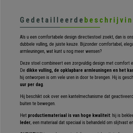
Gedetailleerde
beschrijvi
Als u een comfortabele design directiestoel zoekt, dan is o
dubbele vulling, de juiste keuze. Bijzonder comfortabel, ele
armleuningen, wat kunt u nog meer wensen?
Deze stoel combineert een zorgvuldig design met comfort en
De
dikke vulling, de opklapbare armleuningen en het 
hij ontworpen is om vele uren in door te brengen. Hij is gesch
uur per dag
.
Hij beschikt ook over een kantelmechanisme dat geactiveer
buiten te bewegen.
Het
productiemateriaal is van hoge kwaliteit
: hij is bek
leder
, een materiaal dat speciaal is behandeld om slijtvast e