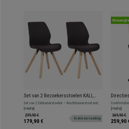
Nieuwighe
Set van 2 Bezoekersstoelen KALI,
Directie
Poten van Beukenhout, Gestoffeerde
Uitschui
Set van 2 Eetkamerstoelen – Wachtkamerstoel met
Comfortabel
Zitting, Zwarte Stof
Leder
een modern en levendig design met houten poten.
[+Info]
uitschuifba
[+Info]
Diverse uitvoeringen en kleuren leverbaar.
wie maximale
299,90 €
369,90 €
Gratis verzending
179,90 €
259,90 