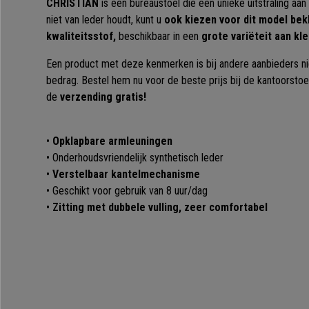
CHRISTIAN
is een bureaustoel die een unieke uitstraling aa
niet van leder houdt, kunt u
ook kiezen voor dit model be
kwaliteitsstof,
beschikbaar in een
grote variëteit aan kl
Een product met deze kenmerken is bij andere aanbieders nie
bedrag. Bestel hem nu voor de beste prijs bij de kantoorstoel
de
verzending gratis!
•
Opklapbare armleuningen
• Onderhoudsvriendelijk synthetisch leder
•
Verstelbaar kantelmechanisme
• Geschikt voor gebruik van 8 uur/dag
•
Zitting met dubbele vulling, zeer comfortabel