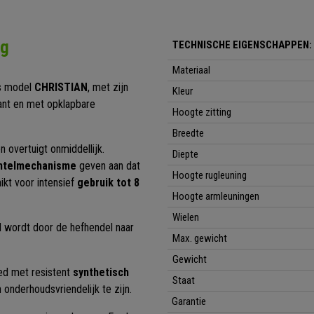
ng
TECHNISCHE EIGENSCHAPPEN:
Materiaal
ns model
CHRISTIAN
, met zijn
Kleur
gant en met opklapbare
Hoogte zitting
Breedte
 overtuigt onmiddellijk.
Diepte
kantelmechanisme
geven aan dat
Hoogte rugleuning
ikt voor intensief
gebruik tot 8
Hoogte armleuningen
Wielen
d wordt door de hefhendel naar
Max. gewicht
Gewicht
leed met resistent
synthetisch
Staat
n onderhoudsvriendelijk te zijn.
Garantie