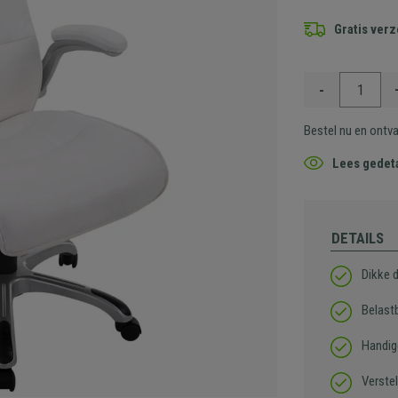
Gratis ver
-
Bestel nu en ontv
Lees gedeta
DETAILS
Dikke 
Belast
Handig
Verste