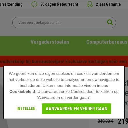
is verzending
30 dagen Retourrecht
2 jaar Garantie
Vergaderstoelen
Computerbureaus
ruitverkoop bij bureaustoelpro! Exclusieve kortingen voor een b
We gebruiken onze eigen cookies en cookies van derden om
het verkeer op onze website te analyseren en uw navigatie te
Directies
bestuderen. U kan meer informatie vinden in ons
Kantelme
Cookiebeleid
. U aanvaardt onze Cookies door te klikken op
"Aanvaarden en verder gaan".
In Wit Le
AANVAARDEN EN VERDER GAAN
INSTELLEN
219
349,90 €