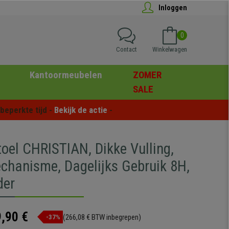
Inloggen
0
Contact
Winkelwagen
Kantoormeubelen
ZOMER
SALE
eperkte tijd - 
Bekijk de actie
 -
toel CHRISTIAN, Dikke Vulling,
chanisme, Dagelijks Gebruik 8H,
der
,90 €
(266,08 € BTW inbegrepen)
-37%