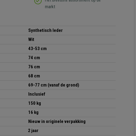
Het breedste assortiment op de
markt
Synthetisch leder
Wit
43-53 cm
74 cm
76 cm
68 cm
69-77 cm (vanaf de grond)
Inclusief
15
0
kg
16
kg
Nieuw in originele verpakking
2 jaar