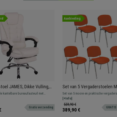
id
Aanbieding
stoel JAMES, Dikke Vulling,
Set van 5 Vergaderstoelen 
fbare Voetensteun, in Wit
BASE, Comfortabel en prakti
e kantelbare bureaufauteuil met
Set van 5 mooie en praktische vergaders
Kleur Oranje en Chromen Po
re voetensteun. Het perfecte model voor
MOBY BASE, een typische vergaderstoel
[+Info]
 kwaliteit en comfort zoekt.
wacht- of vergaderruimtes te plaatsen v
559,90 €
Gratis verzending
GRATIS 
of bezoekers.
€
389,90 €