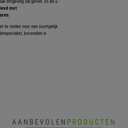
n uw omgeving zal geven. En als u
kleed met
euren
.
t te vinden voor een soortgelijk
enspecialist, bovendien is
AANBEVOLEN
PRODUCTEN