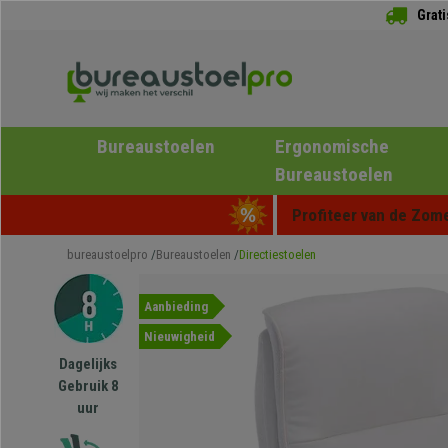
Grat
Bureaustoelen
Ergonomische
Bureaustoelen
Profiteer van de Zome
bureaustoelpro
Bureaustoelen
Directiestoelen
Aanbieding
Nieuwigheid
Dagelijks
Gebruik 8
uur