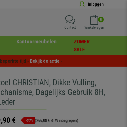
Inloggen
0
Contact
Winkelwagen
Kantoormeubelen
ZOMER
SALE
eperkte tijd - 
Bekijk de actie
 -
toel CHRISTIAN, Dikke Vulling,
chanisme, Dagelijks Gebruik 8H,
Leder
,90 €
(266,08 € BTW inbegrepen)
-37%