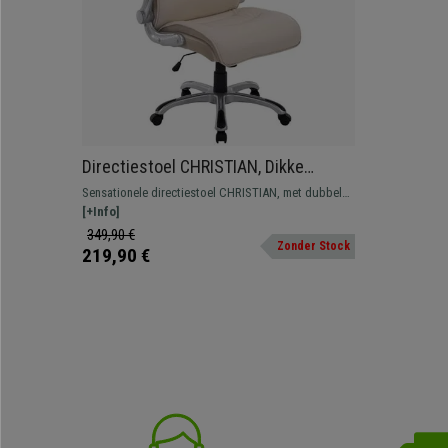
Directiestoel CHRISTIAN, Dikke
Vulling, Kantelmechanisme, Dagelijks
Sensationele directiestoel CHRISTIAN, met dubbele
Gebruik 8H, In Beige Leder
vulling en bekleed met onderhoudsvriendelijk leder.
[+Info]
349,90 €
Zonder Stock
219,90 €