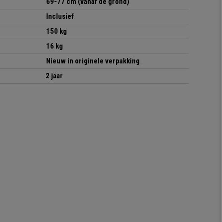
69-77 cm (vanaf de grond)
Inclusief
15
0
kg
16
kg
Nieuw in originele verpakking
2 jaar