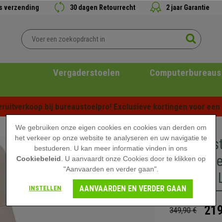
is verzending
30 dagen Retourrecht
2 jaar Garantie
Vergaderstoelen
Computerbureaus
ruitverkoop bij bureaustoelpro! Exclusieve kortingen voor een b
We gebruiken onze eigen cookies en cookies van derden om
het verkeer op onze website te analyseren en uw navigatie te
Directies
bestuderen. U kan meer informatie vinden in ons
Kantelme
Cookiebeleid
. U aanvaardt onze Cookies door te klikken op
"Aanvaarden en verder gaan".
In Beige 
AANVAARDEN EN VERDER GAAN
INSTELLEN
219
349,90 €