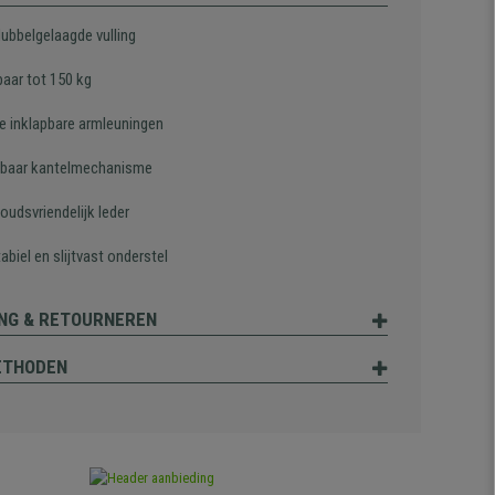
dubbelgelaagde vulling
baar tot 150 kg
e inklapbare armleuningen
lbaar kantelmechanisme
oudsvriendelijk leder
abiel en slijtvast onderstel
NG & RETOURNEREN
ETHODEN