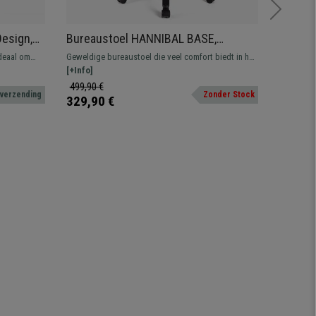
Design,
Bureaustoel HANNIBAL BASE,
Ergono
 Beige
Verstelbare Armleuningen, in Stof,
Geschik
ideaal om
Geweldige bureaustoel die veel comfort biedt in het
Volledig 
Bordeaux
Grijze
eëren.
dagelijkse gebruik. Verkrijgbaar in verschillende
[+Info]
Bent u op
[+Info]
kleuren en afwerkingen.
hoogwaard
499,90 €
519,90 
 verzending
Zonder Stock
het juiste
329,90 €
339,90