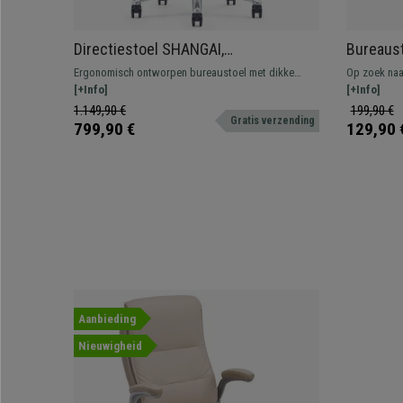
Directiestoel SHANGAI,
Bureaus
Buitengewoon Comfortabel en
ARMLEUN
Ergonomisch ontworpen bureaustoel met dikke
Op zoek naa
Robuust, Hoogwaardig Echt Leder,
rugleunin
vulling. Zeer elegant, met zichtbare naden. Gemaakt
[+Info]
overslaanbar
[+Info]
Lichtbruin
oranje
van hoogwaardige materialen en bekleed met echt
is ideaal vo
1.149,90 €
199,90 €
Gratis verzending
leder.
verschillend
799,90 €
129,90 
Aanbieding
Nieuwigheid