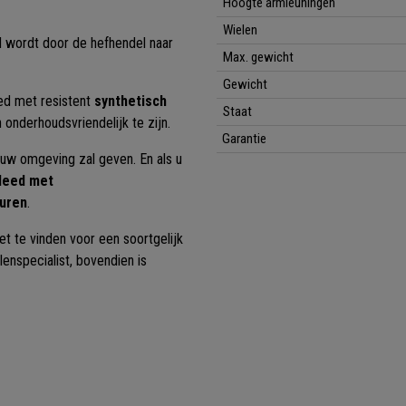
Hoogte armleuningen
Wielen
d wordt door de hefhendel naar
Max. gewicht
Gewicht
leed met resistent
synthetisch
Staat
n onderhoudsvriendelijk te zijn.
Garantie
n uw omgeving zal geven. En als u
kleed met
euren
.
t te vinden voor een soortgelijk
enspecialist, bovendien is