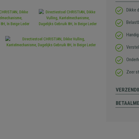
Dikke 
Belast
Handig
Verste
Onderh
Zeer st
VERZENDI
BETAALM