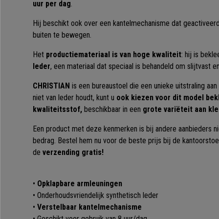
uur per dag
.
Hij beschikt ook over een kantelmechanisme dat geactiveer
buiten te bewegen.
Het
productiemateriaal is van hoge kwaliteit
: hij is bek
leder
, een materiaal dat speciaal is behandeld om slijtvast e
CHRISTIAN
is een bureaustoel die een unieke uitstraling aa
niet van leder houdt, kunt u
ook kiezen voor dit model be
kwaliteitsstof,
beschikbaar in een
grote variëteit aan kl
Een product met deze kenmerken is bij andere aanbieders nie
bedrag. Bestel hem nu voor de beste prijs bij de kantoorstoel
de
verzending gratis!
•
Opklapbare armleuningen
• Onderhoudsvriendelijk synthetisch leder
•
Verstelbaar kantelmechanisme
• Geschikt voor gebruik van 8 uur/dag