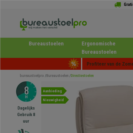
Grat
Bureaustoelen
Ergonomische
Bureaustoelen
Profiteer van de Zome
bureaustoelpro
Bureaustoelen
Directiestoelen
Aanbieding
Nieuwigheid
Dagelijks
Gebruik 8
uur