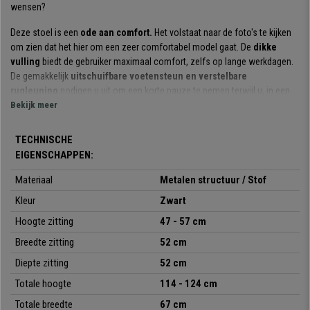
wensen?
Deze stoel is een
ode aan comfort.
Het volstaat naar de foto's te kijken
om zien dat het hier om een zeer comfortabel model gaat. De
dikke
vulling
biedt de gebruiker maximaal comfort, zelfs op lange werkdagen.
De gemakkelijk
uitschuifbare voetensteun en verstelbare
rugleuning
nodigen u uit om een korte pauze te nemen terwijl u, in een
liggende positie met uw voeten omhoog, rustig verder werkt.
Bekijk meer
Een ander pluspunt wat comfort betreft is het
kantelmechanisme met
TECHNISCHE
balanssysteem
dat voor meer bewegingsvrijheid en flexibiliteit zorgt.
EIGENSCHAPPEN:
Zoals gezegd is dit model gemaakt van
hoogwaardige materialen
. Het
Materiaal
Metalen structuur / Stof
frame en het onderstel zijn gemaakt van metaal, wat zorgt voor een
grote
stabiliteit en een grote weerstand tot 130 kg.
Kleur
Zwart
Deze bureau-fauteuil is
bekleed met hoogwaardig, gemakkelijk te onderhouden stof die
Hoogte zitting
47 - 57 cm
verkrijgbaar is in verschillende kleuren. U kunt dus diegene kiezen die het
Breedte zitting
52 cm
beste bij uw kantoor past.
Diepte zitting
52 cm
Kortom, het is een zeer
comfortabele, resistente bureaustoel
.
Totale hoogte
114 - 124 cm
Vergelijkbare modellen zijn in deze prijsklasse bijna niet te vinden. Bij
Bureaustoelpro bieden we hem u aan voor een uitzonderlijke prijs. Mis
Totale breedte
67 cm