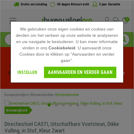
Gratis verzending
30 dagen Retourrecht
2 jaar Garantie
0
We gebruiken onze eigen cookies en cookies van
derden om het verkeer op onze website te analyseren
en uw navigatie te bestuderen. U kan meer informatie
vinden in ons
Cookiebeleid
. U aanvaardt onze
Cookies door te klikken op "Aanvaarden en verder
gaan".
Profiteer van de Zomeruitverkoop bij bureaustoelpro! 
AANVAARDEN EN VERDER GAAN
INSTELLEN
Exclusieve kortingen voor een beperkte tijd - 
Bekijk de 
actie
 -
bureaustoelpro
Bureaustoelen
Directiestoelen
Nieuwigheid
Directiestoel CASTI, Uitschuifbare Voetsteun, Dikke
Vulling, in Stof, Kleur Zwart