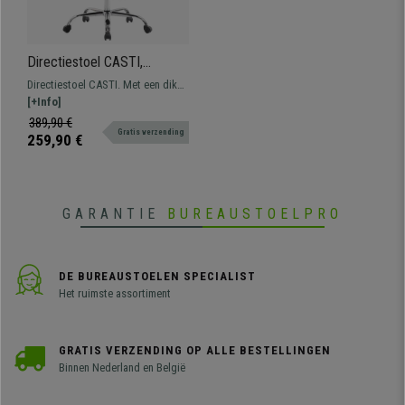
Directiestoel CASTI,
Uitschuifbare Voetsteun,
Directiestoel CASTI. Met een dikke
Dikke Vulling, in Stof, Kleur
vulling bekleed met kwaliteitsstof,
[+Info]
Zwart
verkrijgbaar in verschillende
389,90 €
Gratis verzending
kleuren en zeer stevig door het
259,90 €
metalen onderstel.
GARANTIE
BUREAUSTOELPRO
DE BUREAUSTOELEN SPECIALIST
Het ruimste assortiment
GRATIS VERZENDING OP ALLE BESTELLINGEN
Binnen Nederland en België