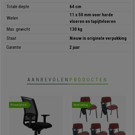
deze kans niet!
Totale diepte
64 cm
11 x 50 mm voor harde
Wielen
•
Modern en elegant ontwerp
vloeren en tapijtvloeren
• Uitschuifbare voetensteun
Max. gewicht
130 kg
•
Bestand tot 130 kg
• Bekleed met kwaliteitsstof
Staat
Nieuw in originele verpakking
•
Dikke en comfortabele vulling
Garantie
2 jaar
• Zeer stabiele en robuuste metalen voet
AANBEVOLEN
PRODUCTEN
Nieuwigheid
Aanbieding