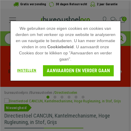
Gratis verzending
30 dagen Retourrecht
2 jaar Garantie
0
We gebruiken onze eigen cookies en cookies van
derden om het verkeer op onze website te analyseren
en uw navigatie te bestuderen. U kan meer informatie
vinden in ons
Cookiebeleid
. U aanvaardt onze
Cookies door te klikken op "Aanvaarden en verder
gaan".
Profiteer van de Zomeruitverkoop bij bureaustoelpro! 
AANVAARDEN EN VERDER GAAN
INSTELLEN
Exclusieve kortingen voor een beperkte tijd - 
Bekijk de 
actie
 -
bureaustoelpro
Bureaustoelen
Directiestoelen
Nieuwigheid
Directiestoel CANCUN, Kantelmechanisme, Hoge
Rugleuning, in Stof, Grijs