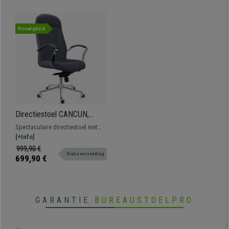
Nieuwigheid
Directiestoel CANCUN,
Kantelmechanisme, Hoge
Spectaculaire directiestoel met
Rugleuning, in Stof, Grijs
kantelmechanisme. Onberispelijk
[+Info]
ontwerp en afwerking, luxe en
999,90 €
Gratis verzending
comfort voor de beste prijs.
699,90 €
GARANTIE
BUREAUSTOELPRO