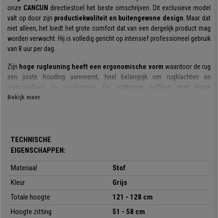
onze
CANCUN
directiestoel het beste omschrijven. Dit exclusieve model
valt op door zijn
productiekwaliteit en buitengewone design
. Maar dat
niet alleen, het biedt het grote comfort dat van een dergelijk product mag
worden verwacht. Hij is volledig gericht op intensief professioneel gebruik
van 8 uur per dag.
Zijn
hoge rugleuning heeft een ergonomische vorm
waardoor de rug
een juiste houding aanneemt, heel belangrijk om rugklachten en
vermoeidheid te voorkomen. De
rubberen vulling met hoge
dichtheid
Bekijk meer
op de rugleuning en zitting (65 kg / m3) garandeert een
superieure mate van comfort en een lange levensduur.
Hij beschikt over een
kantelmechanisme met balanssysteem
, een
handig en praktisch systeem om de rugleuning achterover te laten
TECHNISCHE
kantelen. Door de linkerhendel omhoog te tillen en met de rug de leuning
EIGENSCHAPPEN:
naar achter te duwen, wordt een kantelbeweging in gang gezet. Deze kan
in verschillende posities worden vergrendeld door de hendel naar
Materiaal
Stof
beneden te bewegen. Bovendien kan de
weerstand of de
Kleur
Grijs
spanning
worden aangepast aan het gewicht van de gebruiker door aan
Totale hoogte
121 - 128 cm
de knop te draaien die zich onder het mechanisme bevindt.
Hoogte zitting
51 - 58 cm
Voor de fabricage zijn zorgvuldig materialen van topkwaliteit