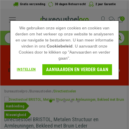
Gratis verzending
30 dagen Retourrecht
2 jaar Garantie
0
We gebruiken onze eigen cookies en cookies van
derden om het verkeer op onze website te analyseren
en uw navigatie te bestuderen. U kan meer informatie
vinden in ons
Cookiebeleid
. U aanvaardt onze
Cookies door te klikken op "Aanvaarden en verder
gaan".
Profiteer van de Zomeruitverkoop bij bureaustoelpro! 
AANVAARDEN EN VERDER GAAN
INSTELLEN
Exclusieve kortingen voor een beperkte tijd - 
Bekijk de 
actie
 -
bureaustoelpro
Bureaustoelen
Directiestoelen
Aanbieding
Nieuwigheid
Directiestoel BRISTOL, Metalen Structuur en
Armleuningen, Bekleed met Bruin Leder