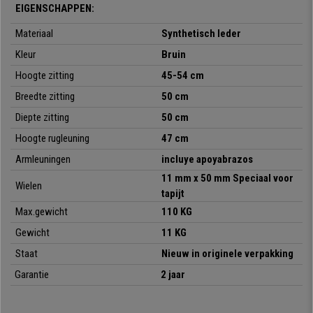
EIGENSCHAPPEN:
houden en dankzij zijn stevige rugleuning, met zijdelingse verstevigingen.
Materiaal
Synthetisch leder
Hij is bekleed met
hoogwaardig, gemakkelijk schoon te maken
synthetisch leder.
Kleur
Bruin
Hoogte zitting
45-54 cm
Deze geweldige aanbieding enkel op bureaustoelpro zolang de voorraad
strekt.
Breedte zitting
50 cm
Diepte zitting
50 cm
•
Metalen structuur
• Onderhoudsvriendelijk
Hoogte rugleuning
47 cm
•
Stoel met Toplift hoogteverstelling
Armleuningen
incluye apoyabrazos
• Design metalen armleuningen
11 mm x 50 mm Speciaal voor
•
Bekleed met leder
Wielen
tapijt
• Elegant en tijdloos ontwerp
Max.gewicht
11
0
KG
Gewicht
11
KG
Staat
Nieuw in originele verpakking
Garantie
2 jaar