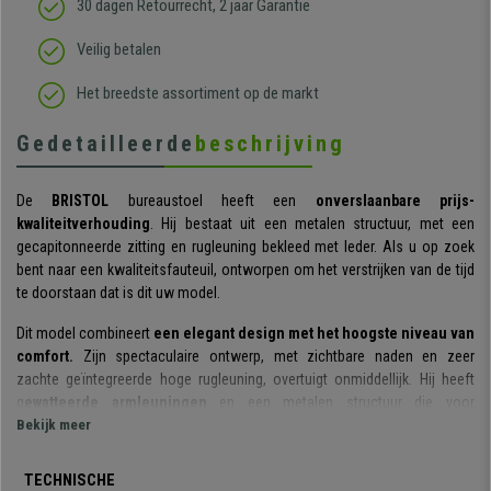
30 dagen Retourrecht, 2 jaar Garantie
Veilig betalen
Het breedste assortiment op de markt
Gedetailleerde
beschrijving
De
BRISTOL
bureaustoel heeft een
onverslaanbare prijs-
kwaliteitverhouding
. Hij bestaat uit een metalen structuur, met een
gecapitonneerde zitting en rugleuning bekleed met leder. Als u op zoek
bent naar een kwaliteitsfauteuil, ontworpen om het verstrijken van de tijd
te doorstaan dat is dit uw model.
Dit model combineert
een elegant design met het hoogste niveau van
comfort.
Zijn spectaculaire ontwerp, met zichtbare naden en zeer
zachte geïntegreerde hoge rugleuning, overtuigt onmiddellijk. Hij heeft
g
ewatteerde armleuningen
en een metalen structuur die voor
stevigheid en stabiliteit zorgt.
Bekijk meer
Zijn
dikke vulling en zitcomfort zijn indrukwekkend.
Zijn exclusief
TECHNISCHE
ontwerp, verbetert uw houding door de knieën in de optimale positie te