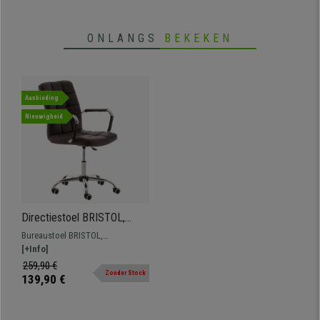
ONLANGS
BEKEKEN
Aanbieding
Nieuwigheid
Directiestoel BRISTOL,
Metalen Structuur en
Bureaustoel BRISTOL,
Armleuningen, Bekleed met
onverslaanbare prijs en kwaliteit.
[+Info]
Bruin Leder
Een model met een metalen
259,90 €
Zonder Stock
structuur, gewatteerde zitting en
139,90 €
rugleuning, en hoge kwaliteit en
comfort