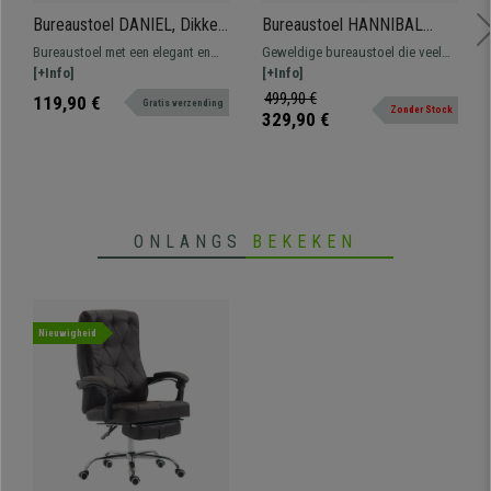
Bureaustoel DANIEL, Dikke
Bureaustoel HANNIBAL
Vulling, Metalen Structuur, in
BASE, Verstelbare
Bureaustoel met een elegant en
Geweldige bureaustoel die veel
Zwart Leder
Armleuningen, in Leder,
modern design. Comfortabel en
[+Info]
comfort biedt tijdens het
[+Info]
Zwart
resistent dankzij de metalen
dagelijkse gebruik. Verkrijgbaar in
499,90 €
119,90 €
Gratis verzending
Zonder Stock
structuur.
verschillende kleuren en
329,90 €
afwerkingen.
ONLANGS
BEKEKEN
Nieuwigheid