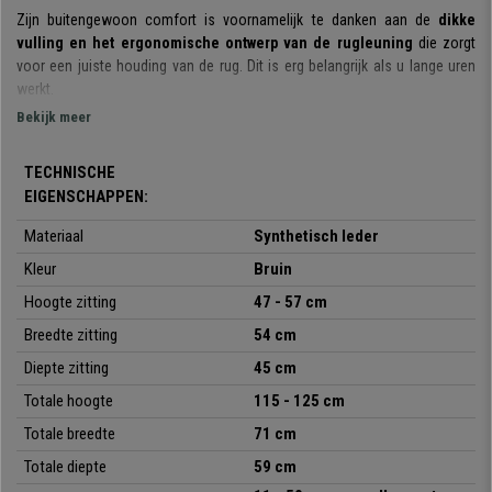
Zijn buitengewoon comfort is voornamelijk te danken aan de
dikke
vulling en het ergonomische ontwerp van de rugleuning
die zorgt
voor een juiste houding van de rug. Dit is erg belangrijk als u lange uren
werkt.
Bekijk meer
Het
kantelmechanisme
waarover hij beschikt biedt extra bewegingsvrijd
en flexibiliteit. Bovendien kan u dankzij de eenvoudig
uitshuifbare
TECHNISCHE
voetensteun
met uw voeten omhoog achterover liggen om even uit te
EIGENSCHAPPEN:
rusten.
Materiaal
Synthetisch leder
Voor zijn productie zijn enkel
hoogwaardige materialen
geselecteerd.
De structuur en het onderstel zijn van metaal, een robuust materiaal dat
Kleur
Bruin
grote stabiliteit biedt en
belastbaar is tot 130 kg
. De
wielen
zijn geschikt
Hoogte zitting
47 - 57 cm
voor
alle soorten ondergronden, zowel harde vloeren als
tapijtvloeren
. Anderzijds is de fauteuil bekleed met
hoogwaardig,
Breedte zitting
54 cm
onderhoudsvriendelijk synthetisch leder
, verkrijgbaar in verschillende
Diepte zitting
45 cm
kleuren.
Totale hoogte
115 - 125 cm
Kortom, de
BENETY
is een elegant, comfortabel, resistent model met een
Totale breedte
71 cm
uitzonderlijk design. Bij
Bureaustoelpro
bieden we hem u aan tegen een
uitzonderlijke prijs. Grijp deze kans en geniet van deze prachtige
Totale diepte
59 cm
bureaufauteuil!