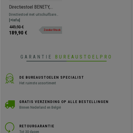
Directiestoel BENETY,
Uitschuifbare Voetensteun,
Directiestoel met uitschuifbare
met Dikke Vulling, in Bruin
voetensteun, met dikke vulling
[+Info]
Leder
bekleed met synthetisch leder
449,90 €
Zonder Stock
verkrijgbaar in verschillende
189,90 €
kleuren.
GARANTIE
BUREAUSTOELPRO
DE BUREAUSTOELEN SPECIALIST
Het ruimste assortiment
GRATIS VERZENDING OP ALLE BESTELLINGEN
Binnen Nederland en België
RETOURGARANTIE
Tot 30 dagen