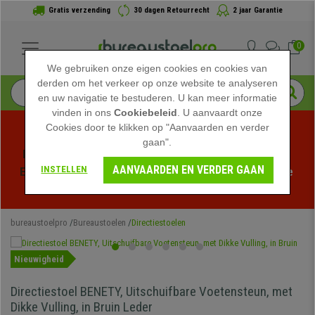
Gratis verzending
30 dagen Retourrecht
2 jaar Garantie
0
We gebruiken onze eigen cookies en cookies van
derden om het verkeer op onze website te analyseren
en uw navigatie te bestuderen. U kan meer informatie
vinden in ons
Cookiebeleid
. U aanvaardt onze
Cookies door te klikken op "Aanvaarden en verder
gaan".
Profiteer van de Zomeruitverkoop bij bureaustoelpro! 
AANVAARDEN EN VERDER GAAN
INSTELLEN
Exclusieve kortingen voor een beperkte tijd - 
Bekijk de 
actie
 -
bureaustoelpro
Bureaustoelen
Directiestoelen
Nieuwigheid
Directiestoel BENETY, Uitschuifbare Voetensteun, met
Dikke Vulling, in Bruin Leder