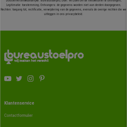
Dossierverantwoordelijke: Bureaustoelpro; Doel: verzoek om de nieuwsbrief te ontvangen;
Legitimatie: toestemming; Ontvangers: de gegevens worden niet aan derden doorgegeven;
Rechten: toegang tot, rectificatie, verwijdering van de gegevens, evenals de overige rechten die we
uitleggen in ons privacybeleid.
Klantenservice
Contactformulier