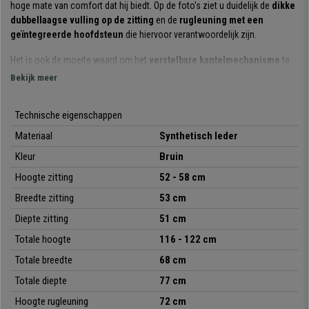
hoge mate van comfort dat hij biedt. Op de foto's ziet u duidelijk de
dikke
dubbellaagse vulling op de zitting
en de
rugleuning met een
geïntegreerde hoofdsteun
die hiervoor verantwoordelijk zijn.
Het is ook de moeite waard om het
verstelbare kantelmechanisme
te
vermelden. Dit systeem zorgt voor
meer bewegingsvrijheid en
Bekijk meer
flexibiliteit
en u kan het kantelen van de stoel gemakkelijk met een hendel
activeren of deactiveren.
Technische eigenschappen
Het zorgvuldige ontwerp van dit model is
klassiek en tegelijkertijd
Materiaal
Synthetisch leder
actueel
. De
zichtbare naden in de bekleding en de mooie
Kleur
Bruin
gecapitonneerde armleuningen
maken hem zeer aantrekkelijk.
Hoogte zitting
52 - 58 cm
Dit model is vervaardigd met
hoogwaardige materialen
. Het frame en
Breedte zitting
53 cm
onderstel zijn van metaal en zijn samen belastbaar tot 160 kg. De stoel is
bekleed met
hoogwaardige, onderhoudsvriendelijke synthetisch
Diepte zitting
51 cm
leder
dat verkrijgbaar is in verschillende kleuren.
Totale hoogte
116 - 122 cm
Dit is dus een zeer
comfortabele, stevige directiestoel
die ontworpen
Totale breedte
68 cm
is om vele jaren mee te gaan. Bij
bureaustoelpro
bieden we hem aan
Totale diepte
77 cm
tegen een onverslaanbare prijs. Profiteer van deze kans en geniet snel van
een luxe directiestoel voor de beste prijs!
Hoogte rugleuning
72 cm