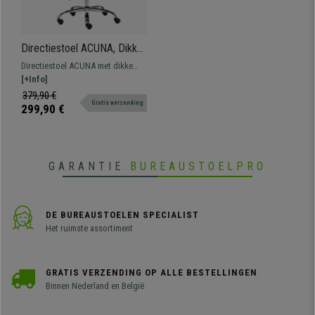
Directiestoel ACUNA, Dikke
Vulling, Belastbaar Tot 150
Directiestoel ACUNA met dikke
kg, in Bruin Leder
vulling bekleed met synthetisch
[+Info]
leder, verkrijgbaar in verschillende
379,90 €
Gratis verzending
kleuren. Bestand tot 150 kg.
299,90 €
GARANTIE
BUREAUSTOELPRO
DE BUREAUSTOELEN SPECIALIST
Het ruimste assortiment
GRATIS VERZENDING OP ALLE BESTELLINGEN
Binnen Nederland en België