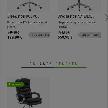
Bureaustoel KOLMU,
Directiestoel SAKSEN,
Metalen Onderstel, Elegant
Elegant Ontwerp, Dikke
Bureaustoel KOLMU: een model
Elegante designer directiestoel
Stikselontwerp, in Grijs
Vulling, Echt Leder in de
met een opvallend design dat
[+Info]
met dikke vulling, bekleed met
[+Info]
Leder
kleur Bruin
comfort combineert met
hoogwaardig echt leder en met
299,90 €
799,90 €
Gratis verzending
Gratis verzending
hoogwaardig materiaal.
gepolijst aluminium onderstel.
199,90 €
559,90 €
ONLANGS
BEKEKEN
Nieuwigheid