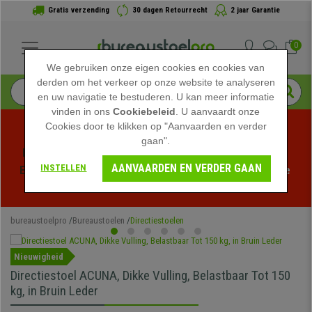
Gratis verzending
30 dagen Retourrecht
2 jaar Garantie
0
We gebruiken onze eigen cookies en cookies van
derden om het verkeer op onze website te analyseren
en uw navigatie te bestuderen. U kan meer informatie
vinden in ons
Cookiebeleid
. U aanvaardt onze
Cookies door te klikken op "Aanvaarden en verder
gaan".
Profiteer van de Zomeruitverkoop bij bureaustoelpro! 
AANVAARDEN EN VERDER GAAN
INSTELLEN
Exclusieve kortingen voor een beperkte tijd - 
Bekijk de 
actie
 -
bureaustoelpro
Bureaustoelen
Directiestoelen
Nieuwigheid
Directiestoel ACUNA, Dikke Vulling, Belastbaar Tot 150
kg, in Bruin Leder