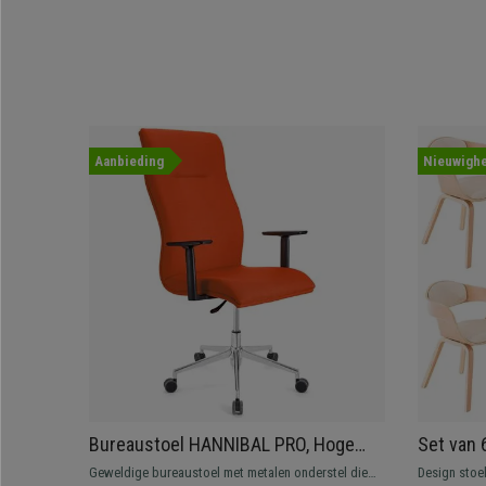
Aanbieding
Nieuwighe
Bureaustoel HANNIBAL PRO, Hoge
Set van 
Rugleuning, Verstelbare
BOLONIA,
Geweldige bureaustoel met metalen onderstel die
Design stoel