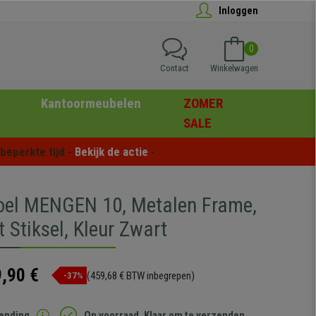
Inloggen
0
Contact
Winkelwagen
Kantoormeubelen
ZOMER
SALE
eperkte tijd - 
Bekijk de actie
 -
oel MENGEN 10, Metalen Frame,
 Stiksel, Kleur Zwart
,90 €
(459,68 € BTW inbegrepen)
-37%
zending
Op voorraad. Klaar om te verzenden