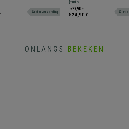
der
Gebruik 8h, Oranje
 hoogwaardig leder.
voor intensief gebruik. Verkrijgbaar met
[+Info]
hoofdsteun in verschillende kleuren.
629,90 €
Gratis verzending
Gratis
€
524,90 €
ONLANGS
BEKEKEN