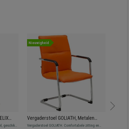
Nieuwigheid
Aanbied
ELIX
Vergaderstoel GOLIATH, Metalen
Set va
n,
Structuur, Dikke Vulling en elegant
BASE, 
l, geschikt
Vergaderstoel GOLIATH. Comfortabele zitting en
Set van 5