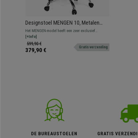
Designstoel MENGEN 10, Metalen
Frame, Leder met Stiksel, Kleur Zwart
Het MENGEN-model heeft een zeer exclusief
ontwerp gemaakt van hoogwaardig materiaal. De
[+Info]
naden en het metalen frame zullen u onmiddelijk
599,90 €
Gratis verzending
overtuigen.
379,90 €
DE BUREAUSTOELEN
GRATIS VERZENDI