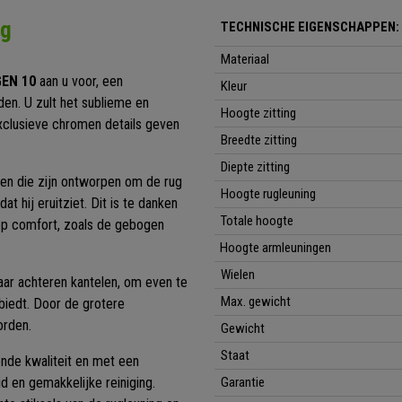
ng
TECHNISCHE EIGENSCHAPPEN:
Materiaal
EN 10
aan u voor, een
Kleur
den. U zult het sublieme en
Hoogte zitting
xclusieve chromen details geven
Breedte zitting
Diepte zitting
n die zijn ontworpen om de rug
Hoogte rugleuning
t hij eruitziet. Dit is te danken
Totale hoogte
jn op comfort, zoals de gebogen
Hoogte armleuningen
Wielen
aar achteren kantelen, om even te
Max. gewicht
biedt. Door de grotere
orden.
Gewicht
Staat
nde kwaliteit en met een
id en gemakkelijke reiniging.
Garantie