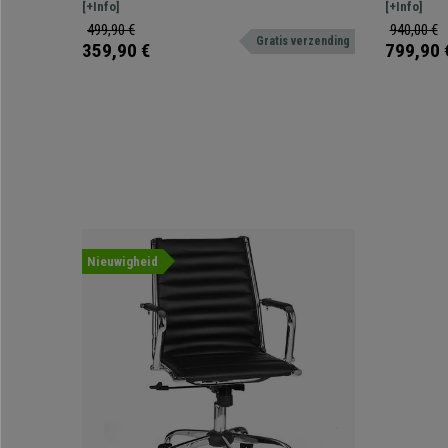
Armleuningen, in Stof, Oranje
Beige Le
veel comfort biedt in het dagelijkse gebruik.
[+Info]
bekleed met
[+Info]
Verkrijgbaar in verschillende kleuren en afwerkingen.
499,90 €
940,00 €
Gratis verzending
359,90 €
799,90 
Nieuwigheid