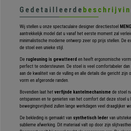
Gedetailleerde
beschrijvi
Wij stellen u onze spectaculaire designer directiestoel
MENG
aantrekkelijk model dat u vanaf het eerste moment zal verlei
minimalistische moderne ontwerp zeer op prijs stellen. De e
de stoel een unieke stijl.
De
rugleuning is gewatteerd
en heeft ergonomische vorme
perfect te ondersteunen. De stoel is veel comfortabeler dan da
aan de kwaliteit van de vulling en alle details die gericht zi
vorm en afgeronde randen.
Bovendien laat het
verfijnde kantelmechanisme
de stoel n
ontspannen en te genieten van het comfort dat deze stoel u 
bewegingsvrijheid zullen lange werkdagen veel draaglijker w
De bekleding is gemaakt van
synthetisch leder
van uitsteke
sublieme afwerking. Dit materiaal valt op door zijn slijtvasthe