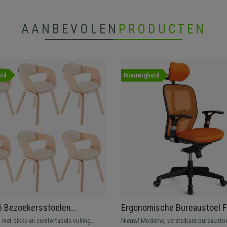
AANBEVOLEN
PRODUCTEN
id
Nieuwigheid
6 Bezoekersstoelen
Ergonomische Bureaustoel F
 Natuurlijk Houten Frame, in
PRO, Verstelbare Lendensteu
 met dikke en comfortabele vulling
Nieuw! Moderne, verstelbare bureaustoe