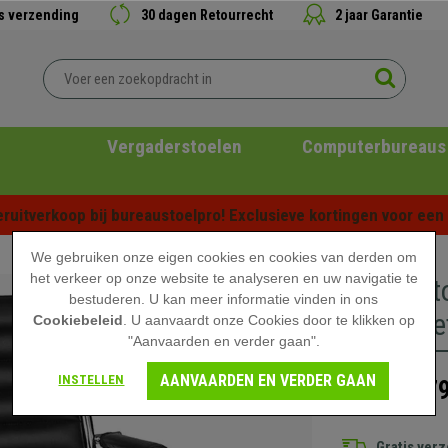
is verzending
30 dagen Retourrecht
2 jaar Garantie
Vergaderstoelen
Computerbureaus
ruitverkoop bij bureaustoelpro! Exclusieve kortingen voor een b
We gebruiken onze eigen cookies en cookies van derden om
het verkeer op onze website te analyseren en uw navigatie te
Designst
bestuderen. U kan meer informatie vinden in ons
Leder met
Cookiebeleid
. U aanvaardt onze Cookies door te klikken op
"Aanvaarden en verder gaan".
AANVAARDEN EN VERDER GAAN
INSTELLEN
379
599,90 €
Gratis ver