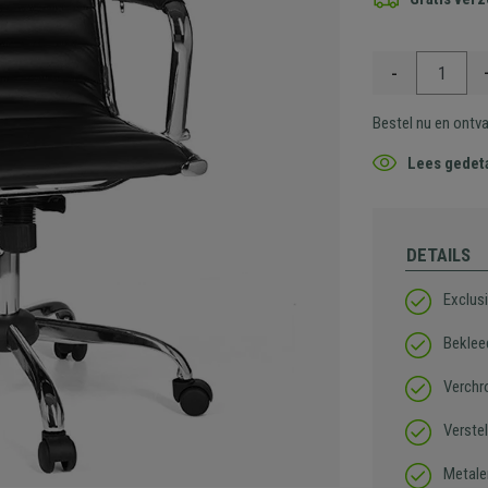
-
Bestel nu en ontv
Lees gedeta
DETAILS
Exclus
Beklee
Verchr
Verste
Metale