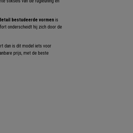
te stiksels van de rugleuning en
 detail bestudeerde vormen
is
ort onderscheidt hij zich door de
t dan is dit model iets voor
nbare prijs, met de beste