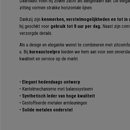
Daarnaast voelt hij zowel zacht als aangenaam aan. De elegan
zitting vormen strakke horizontale lijnen.
Dankzij zijn
kenmerken, verstelmogelijkheden en tot in
hij geschikt voor
gebruik tot 8 uur per dag.
Naast zijn comf
verzorgde details.
Als u design en elegantie wenst te combineren met zitcomfor
u.
Bij
bureaustoelpro
bieden we hem aan voor een onverslaa
kwaliteit en service op de markt.
•
Elegant hedendaags ontwerp
• Kantelmechanisme met balanssysteem
•
Synthetisch leder van h
oge kwaliteit
• Gestoffeerde metalen armleuningen
•
Solide metalen onderstel