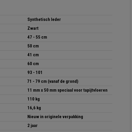
Synthetisch leder
Zwart
47 - 55 cm
50 cm
41 cm
60 cm
93 - 101
71 - 79 cm (vanaf de grond)
11 mm x 50 mm speciaal voor tapijtvloeren
110 kg
16,6 kg
Nieuw in originele verpakking
2 jaar