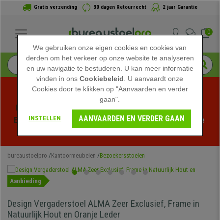
Gratis verzending
30 dagen Retourrecht
2 jaar Garantie
0
We gebruiken onze eigen cookies en cookies van
derden om het verkeer op onze website te analyseren
en uw navigatie te bestuderen. U kan meer informatie
vinden in ons
Cookiebeleid
. U aanvaardt onze
Cookies door te klikken op "Aanvaarden en verder
gaan".
Profiteer van de Zomeruitverkoop bij bureaustoelpro! 
AANVAARDEN EN VERDER GAAN
INSTELLEN
Exclusieve kortingen voor een beperkte tijd - 
Bekijk de 
actie
 -
bureaustoelpro
Kantoormeubelen
Bezoekersstoelen
Aanbieding
Design Vergaderstoel ALMA Zeer Exclusief, Frame in
Natuurlijk Hout en Oranje Leder