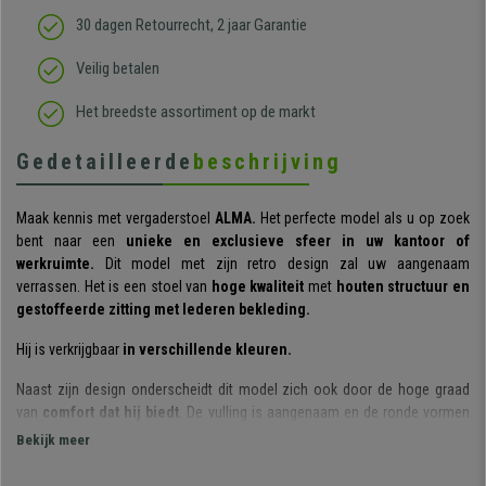
30 dagen Retourrecht, 2 jaar Garantie
Veilig betalen
Het breedste assortiment op de markt
Gedetailleerde
beschrijving
Maak kennis met vergaderstoel
ALMA.
Het perfecte model als u op zoek
bent naar een
unieke en exclusieve sfeer in uw kantoor of
werkruimte.
Dit model met zijn retro design zal uw aangenaam
verrassen. Het is een stoel van
hoge kwaliteit
met
houten structuur en
gestoffeerde zitting met lederen bekleding.
Hij is verkrijgbaar
in verschillende kleuren.
Naast zijn design onderscheidt dit model zich ook door de hoge graad
van
comfort dat hij biedt
. De vulling is aangenaam en de ronde vormen
zijn een plezier om naar te kijken.
Bekijk meer
De zitting is bekleed met hoogwaardig synthetisch leder en voelt