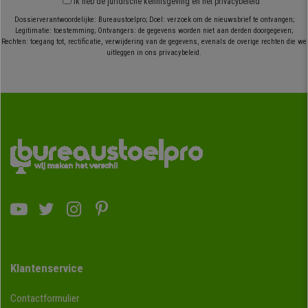
Ik heb
de juridische kennisgeving
en
het privacybeleid
Dossierverantwoordelijke: Bureaustoelpro; Doel: verzoek om de nieuwsbrief te ontvangen;
Legitimatie: toestemming; Ontvangers: de gegevens worden niet aan derden doorgegeven;
Rechten: toegang tot, rectificatie, verwijdering van de gegevens, evenals de overige rechten die we
uitleggen in ons privacybeleid.
Klantenservice
Contactformulier