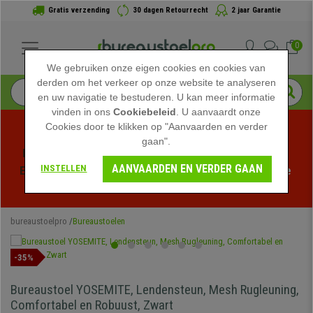
Gratis verzending
30 dagen Retourrecht
2 jaar Garantie
0
We gebruiken onze eigen cookies en cookies van
derden om het verkeer op onze website te analyseren
en uw navigatie te bestuderen. U kan meer informatie
vinden in ons
Cookiebeleid
. U aanvaardt onze
Cookies door te klikken op "Aanvaarden en verder
gaan".
Profiteer van de Zomeruitverkoop bij bureaustoelpro! 
AANVAARDEN EN VERDER GAAN
INSTELLEN
Exclusieve kortingen voor een beperkte tijd - 
Bekijk de 
actie
 -
bureaustoelpro
Bureaustoelen
-35%
Bureaustoel YOSEMITE, Lendensteun, Mesh Rugleuning,
Comfortabel en Robuust, Zwart