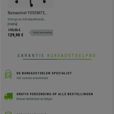
Bureaustoel YOSEMITE,
Lendensteun, Mesh
Stevige en indrukwekkende
Rugleuning, Comfortabel en
bureaustoel met lendensteun.
[+Info]
Robuust, Zwart
Zitting met dikke vulling en
199,90 €
Gratis verzending
verstelbare armleuningen voor
129,90 €
optimaal comfort.
GARANTIE
BUREAUSTOELPRO
DE BUREAUSTOELEN SPECIALIST
Het ruimste assortiment
GRATIS VERZENDING OP ALLE BESTELLINGEN
Binnen Nederland en België