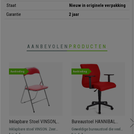
• Robuust verchroomd metalen onderstel, belastbaar tot 120 kg
Staat
Nieuw in originele verpakking
•
Ook verkrijgbaar met stoffen bekleding
Garantie
2 jaar
AANBEVOLEN
PRODUCTEN
Aanbieding
Aanbieding
Inklapbare Stoel VINSON,
Bureaustoel HANNIBAL
Grijze Metalen Structuur,
BASE, Verstelbare
Inklapbare stoel VINSON. Zeer
Geweldige bureaustoel die veel
Lederen Bekleding in het
Armleuningen, in Stof, Rood