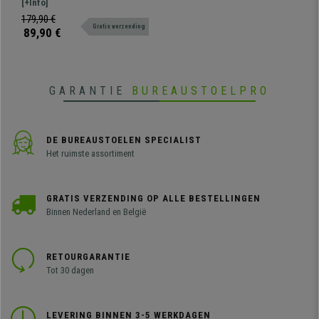
opvalt door comfort, design en
[+Info]
Stof
kwaliteit. Bekleed met
179,90 €
Gratis verzending
kwaliteitsstof en een metalen
89,90 €
onderstel.
GARANTIE
BUREAUSTOELPRO
DE BUREAUSTOELEN SPECIALIST
Het ruimste assortiment
GRATIS VERZENDING OP ALLE BESTELLINGEN
Binnen Nederland en België
RETOURGARANTIE
Tot 30 dagen
LEVERING BINNEN 3-5 WERKDAGEN