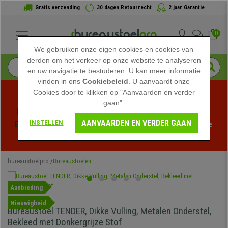
Gratis verzending
30 dagen Retourrecht
2 jaar Garantie
0
We gebruiken onze eigen cookies en cookies van
derden om het verkeer op onze website te analyseren
en uw navigatie te bestuderen. U kan meer informatie
vinden in ons
Cookiebeleid
. U aanvaardt onze
Cookies door te klikken op "Aanvaarden en verder
gaan".
Profiteer van de Zomeruitverkoop bij bureaustoelpro! 
AANVAARDEN EN VERDER GAAN
INSTELLEN
Exclusieve kortingen voor een beperkte tijd - 
Bekijk de 
actie
 -
bureaustoelpro
Bureaustoelen
Aanbieding
Nieuwigheid
Bureaustoel TENDER, Dikke Vulling, Metalen Onderstel,
Bekleed met Donkergrijze Stof