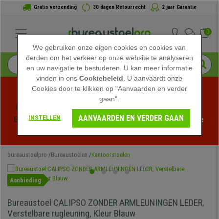
Gratis verzending
30 dagen Retourrecht
2 jaar Garantie
0
We gebruiken onze eigen cookies en cookies van
derden om het verkeer op onze website te analyseren
en uw navigatie te bestuderen. U kan meer informatie
vinden in ons
Cookiebeleid
. U aanvaardt onze
Cookies door te klikken op "Aanvaarden en verder
gaan".
Profiteer van de Zomeruitverkoop bij bureaustoelpro! 
AANVAARDEN EN VERDER GAAN
INSTELLEN
Exclusieve kortingen voor een beperkte tijd - 
Bekijk de 
actie
 -
bureaustoelpro
Bureaustoelen
Kantoorstoelen
Aanbieding
Bureaustoel CALIPSO ZONDER ARMLEUNINGEN LEDER,
Verstelbare rugleuning, Kleur Blauw