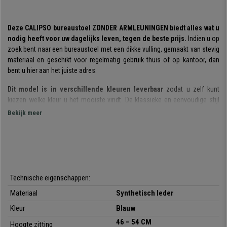
Deze CALIPSO bureaustoel ZONDER ARMLEUNINGEN biedt alles wat u
nodig heeft voor uw dagelijks leven, tegen de beste prijs.
Indien u op
zoek bent naar een bureaustoel met een dikke vulling, gemaakt van stevig
materiaal en geschikt voor regelmatig gebruik thuis of op kantoor, dan
bent u hier aan het juiste adres.
Dit model is in verschillende kleuren leverbaar
zodat u zelf kunt
kiezen welke kleur u het mooiste vindt. De klassieke en eenvoudige stijl
van dit model bureaustoel biedt tegelijkertijd functionaliteit.
Bekijk meer
De rugleuning is voorzien van een dikke vulling en ergonomische
vormen.
Eén van de sterke punten van dit model is dat de ruime
afmetingen uw rug op de juiste manier ondersteunt. Bovendien is
de
rugleuning in hoogte en diepte verstelbaar
, ideaal om op een
comfortabele en eenvoudige manier aan een optimale lichaamshouding
Technische eigenschappen:
te werken.
Materiaal
Synthetisch leder
Het
permanent kantelmechanisme
waarvan dit model is voorzien, is
Kleur
Blauw
een systeem waarbij de rugleuning naar achteren kan worden bewogen
46 – 54 CM
terwijl u een vaste hoek ten opzichte van de zitting aanhoudt. Het
Hoogte zitting