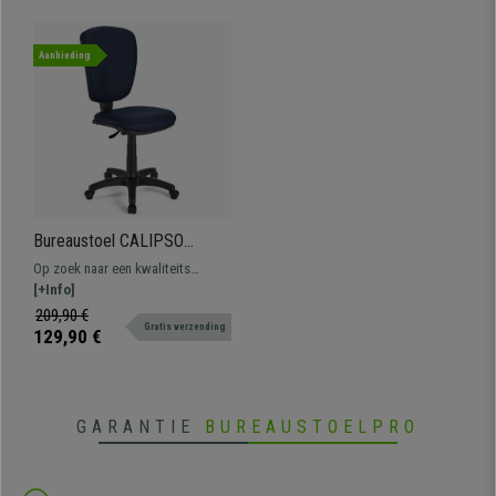
Aanbieding
Bureaustoel CALIPSO
ZONDER ARMLEUNINGEN
Op zoek naar een kwaliteits
LEDER, Verstelbare
bureaustoel tegen een
[+Info]
rugleuning, Kleur Blauw
overslaanbare prijs? Dit
209,90 €
Gratis verzending
comfortabel, degelijk model is
129,90 €
ideaal voor dagelijks gebruik.
Beschikbaar in verschillende
kleuren.
GARANTIE
BUREAUSTOELPRO