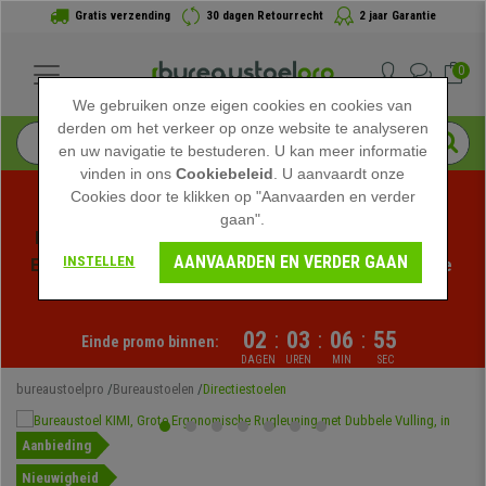
Gratis verzending
30 dagen Retourrecht
2 jaar Garantie
0
We gebruiken onze eigen cookies en cookies van
derden om het verkeer op onze website te analyseren
en uw navigatie te bestuderen. U kan meer informatie
vinden in ons
Cookiebeleid
. U aanvaardt onze
Cookies door te klikken op "Aanvaarden en verder
gaan".
Profiteer van de Zomeruitverkoop bij bureaustoelpro! 
AANVAARDEN EN VERDER GAAN
INSTELLEN
Exclusieve kortingen voor een beperkte tijd - 
Bekijk de 
actie
 -
02
:
03
:
06
:
54
Einde promo binnen:
DAGEN
UREN
MIN
SEC
bureaustoelpro
Bureaustoelen
Directiestoelen
Aanbieding
Nieuwigheid