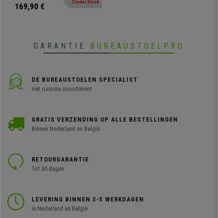
Zonder Stock
bondgenoot, met een metalen
169,90 €
frame, een ruime rugleuning met
dubbele vulling en een
ergonomisch ontwerp, bekleed
met leder.
GARANTIE
BUREAUSTOELPRO
DE BUREAUSTOELEN SPECIALIST
Het ruimste assortiment
GRATIS VERZENDING OP ALLE BESTELLINGEN
Binnen Nederland en België
RETOURGARANTIE
Tot 30 dagen
LEVERING BINNEN 3-5 WERKDAGEN
in Nederland en België