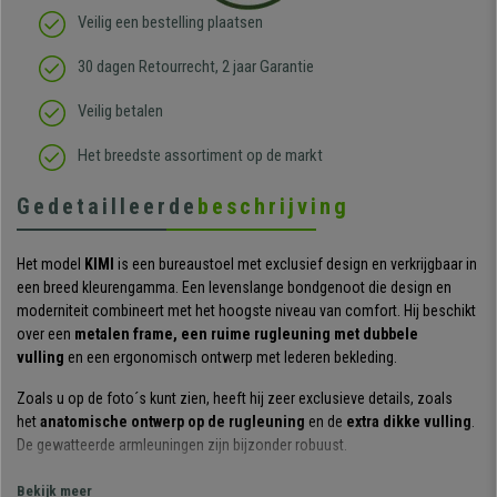
Veilig een bestelling plaatsen
30 dagen Retourrecht, 2 jaar Garantie
Veilig betalen
Het breedste assortiment op de markt
Gedetailleerde
beschrijving
Het model
KIMI
is een bureaustoel met exclusief design en verkrijgbaar in
een breed kleurengamma. Een levenslange bondgenoot die design en
moderniteit combineert met het hoogste niveau van comfort. Hij beschikt
over een
metalen frame, een ruime rugleuning met dubbele
vulling
en een ergonomisch ontwerp met lederen bekleding.
Zoals u op de foto´s kunt zien, heeft hij zeer exclusieve details, zoals
het
anatomische ontwerp op de rugleuning
en de
extra dikke vulling
.
De gewatteerde armleuningen zijn bijzonder robuust.
Deze
gebogen armleuningen
zijn speciaal ontworpen voor een
Bekijk meer