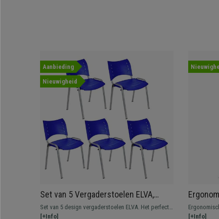
Aanbieding
Nieuwighe
Nieuwigheid
Set van 5 Vergaderstoelen ELVA,
Ergonomi
Stapelbaar en Praktisch, Hoge
Met Meta
Set van 5 design vergaderstoelen ELVA. Het perfecte
Ergonomisch
Kwaliteit, Kleur Blauw en Grijze Poten
Hoofdste
model voor wie op zoek is naar stevigheid, comfort
[+Info]
dikke vullin
[+Info]