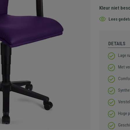
Kleur niet bes
Lees gedeta
DETAILS
Lage ru
Met ve
Comfor
Synthet
Verste
Hoge pr
Geschi