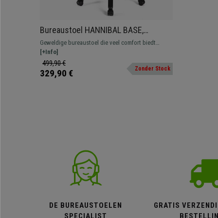
Bureaustoel HANNIBAL BASE,
Verstelbare Armleuningen, in Leder,
Geweldige bureaustoel die veel comfort biedt
Paars
tijdens het dagelijkse gebruik. Verkrijgbaar in
[+Info]
verschillende kleuren en afwerkingen.
499,90 €
Zonder Stock
329,90 €
DE BUREAUSTOELEN
GRATIS VERZENDI
SPECIALIST
BESTELLI