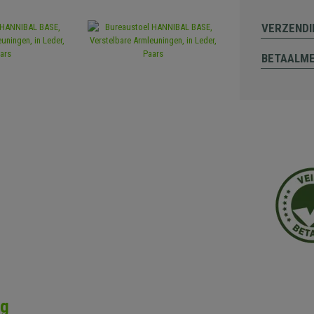
VERZENDI
BETAALM
ng