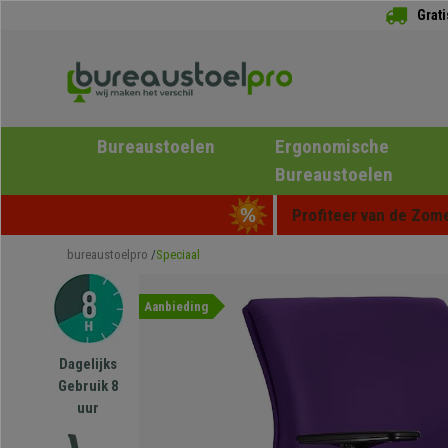
Grat
Bureaustoelen
Ergonomische
Bureaustoelen
Profiteer van de Zome
bureaustoelpro
Speciaal
Aanbieding
Dagelijks
Gebruik 8
uur