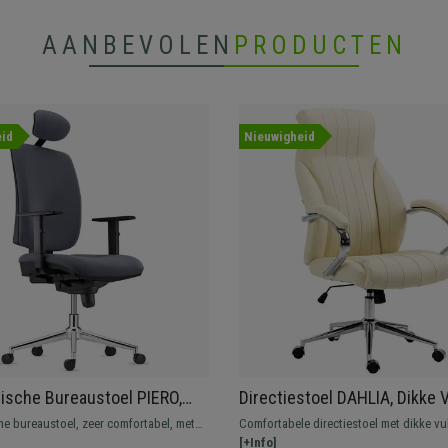
AANBEVOLEN
PRODUCTEN
id
Nieuwigheid
sche Bureaustoel PIERO,
Directiestoel DAHLIA, Dikke V
len Onderstel, In Grijze Stof,
Metalen Onderstel, Bekleed 
e bureaustoel, zeer comfortabel, met
Comfortabele directiestoel met dikke vu
un en Verstelbare
Beige Echt Leder
g en verstelbare armleuningen. Maximaal
bekleed met echt leder. Beschikt over ee
[+Info]