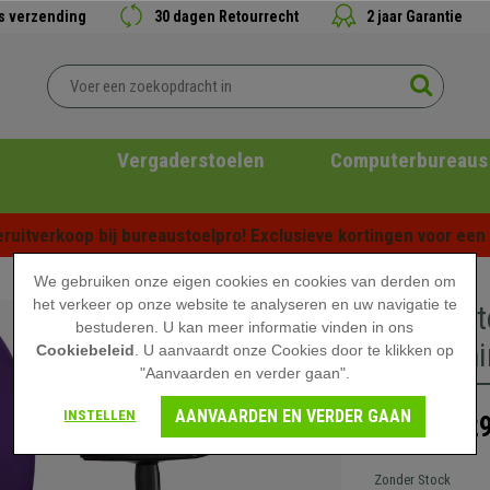
is verzending
30 dagen Retourrecht
2 jaar Garantie
Vergaderstoelen
Computerbureaus
ruitverkoop bij bureaustoelpro! Exclusieve kortingen voor een b
We gebruiken onze eigen cookies en cookies van derden om
het verkeer op onze website te analyseren en uw navigatie te
Bureaust
bestuderen. U kan meer informatie vinden in ons
Armleunin
Cookiebeleid
. U aanvaardt onze Cookies door te klikken op
"Aanvaarden en verder gaan".
AANVAARDEN EN VERDER GAAN
INSTELLEN
329
499,90 €
Zonder Stock