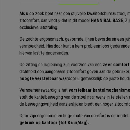
Als u op zoek bent naar een stijlvolle kwaliteitsbureaustoel,
zitcomfort, dan vindt u dat in dit model
HANNIBAL BASE
. Z
exclusieve uitstraling.
De zachte ergonomisch, gevormde lijnen bevorderen een ju
vermoeidheid. Hierdoor kunt u hem probleemloos gedurende
hiervan last te ondervinden.
De zitting en rugleuning zijn voorzien van een
zeer comforta
dichtheid een aangenaam zitcomfort geven aan de gebruiker
hoogte verstelbaar
waardoor u gemakkelijk de juiste houdi
Vernoemenswaardig is het
verstelbaar kantelmechanism
stelt de kantelbeweging van de stoel naar wens in te stellen 
de bewegingsvrijheid aanzienlijk en biedt een hoger zitcomfo
Door zijn ergonomie en hoge mate van comfort is dit model
gebruik op kantoor (tot 8 uur/dag).