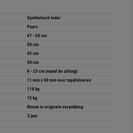
Synthetisch leder
Paars
47 - 60 cm
50 cm
45 cm
50 cm
8 - 23 cm
(vanaf de zitting)
11 mm x 50 mm voor tapijtvloeren
110 kg
15 kg
Nieuw in originele verpakking
2 jaar