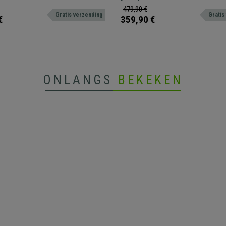
ingen
chikt voor intensief gebruik.
kantelmechanisme en een metalen onders
479,90 €
Gratis verzending
Gratis
€
359,90 €
ONLANGS
BEKEKEN