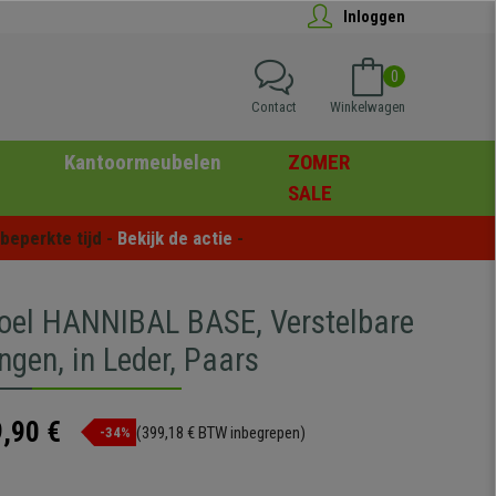
Inloggen
0
Contact
Winkelwagen
Kantoormeubelen
ZOMER
SALE
eperkte tijd - 
Bekijk de actie
 -
oel HANNIBAL BASE, Verstelbare
gen, in Leder, Paars
,90 €
(399,18 € BTW inbegrepen)
-34%