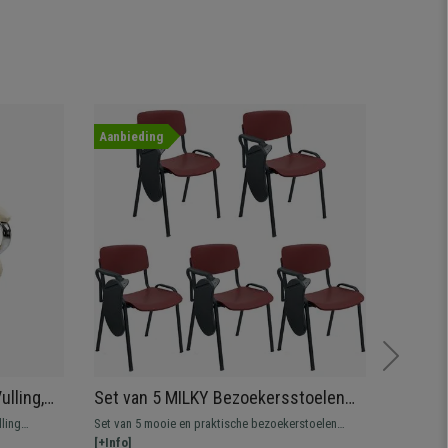
Aanbieding
ulling,
Set van 5 MILKY Bezoekersstoelen
Bureaus
met
MET TABLET, Elegant en Veelzijdig,
Zwart 
lling
Set van 5 mooie en praktische bezoekerstoelen
Comfortab
Stapelbaar, Zwarte Poten, Aubergine
Fluwel
n
Milky, een typische bezoekersstoel om in
[+Info]
ontwerp. 
[+Info]