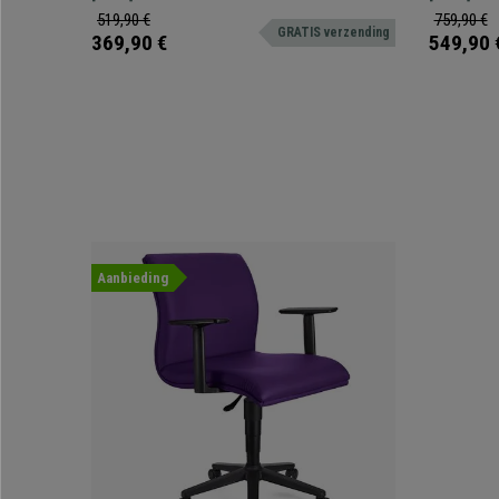
Armleun
en gebruiksgemak. Ideaal voor wachtkamers,
comfort, ges
519,90 €
759,90 €
GRATIS verzending
vergaderruimtes, conferenties, etc.
369,90 €
549,90 
Aanbieding