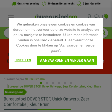
Gratis verzending
30 dagen Retourrecht
2 jaar Garantie
0
We gebruiken onze eigen cookies en cookies van
derden om het verkeer op onze website te analyseren
en uw navigatie te bestuderen. U kan meer informatie
vinden in ons
Cookiebeleid
. U aanvaardt onze
Cookies door te klikken op "Aanvaarden en verder
gaan".
Profiteer van de Zomeruitverkoop bij bureaustoelpro! 
AANVAARDEN EN VERDER GAAN
INSTELLEN
Exclusieve kortingen voor een beperkte tijd - 
Bekijk de 
actie
 -
bureaustoelpro
Bureaustoelen
Nieuwigheid
Bureaustoel DOVER STOF, Uniek Ontwerp, Zeer
Comfortabel, Kleur Bruin