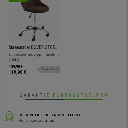
Bureaustoel DOVER STOF,
Uniek Ontwerp, Zeer
Bureaustoel met elegant, modern
Comfortabel, Kleur Bruin
ontwerp. Comfortabel en
[+Info]
bestendig dankzij het metalen
139,90 €
Zonder Stock
frame.
119,90 €
GARANTIE
BUREAUSTOELPRO
DE BUREAUSTOELEN SPECIALIST
Het ruimste assortiment