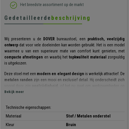
Het breedste assortiment op de markt
Gedetailleerde
beschrijving
Wij presenteren u de
DOVER
bureaustoel, een
praktisch, veelzijdig
ontwerp
dat voor vele doeleinden kan worden gebruikt. Het is een model
waarmee u van een superieure mate van comfort kunt genieten, met
compacte afmetingen
en waarbij het
topkwaliteit materiaal
zorgvuldig
is uitgekozen.
Deze stoel met een
modern en elegant design
is werkelijk attractief. De
metalen randen
zijn een mooi en exclusief detail. Hij onderscheidt zich
vooral door zijn
veelzijdigheid
, of het nu gaat om werkzaamheden op
kantoor, thuis of in een andere professionele omgeving. Bovendien
Bekijk meer
bieden de compacte afmetingen van dit model het voordeel dat hij
niet
veel plaats inneemt
.
Technische eigenschappen:
Wat comfort betreft, zijn de zitting en rugleuning voorzien van een
Materiaal
Stof / Metalen onderstel
aangename vulling
om ervoor te zorgen dat u er meerdere uren op kunt
Kleur
Bruin
zitten. De
zitting is draaibaar en in hoogte verstelbaar
, zodat u hem