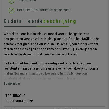
Veilig betalen
Het breedste assortiment op de markt
Gedetailleerde
beschrijving
We stellen u ons laatste nieuwe model voor op het gebied van
designbanken voor zowel thuis als op kantoor. Dit is het
BASIL
-model,
een bank met
glooiende en minimalistische lijnen
die het verschil
maken en passen bij elke soort kamer of ruimte. Hij is verkrijgbaar in
verschillende kleuren, zodat u uw favoriet kunt kiezen.
De bank is
bekleed met hoogwaardig synthetisch leder, zeer
resistent en aangenaam
om aan te raken en gemakkelijk schoon te
maken. Bovendien maakt de dikke vulling hem buitengewoon
comfortabel, ideaal om er vele uren in door te brengen.
Bekijk meer
Zoals u op de foto's kunt zien is het een model met een exclusief en
uniek design. U zult direct zijn kwaliteit en oog voor detail waarnemen.
TECHNISCHE
EIGENSCHAPPEN:
BASIL is perfect voor zowel uw woonkamer als voor een kantoor, een
receptieruimte, bar,
etc. en brengt een gedistingeerde en elegante touch