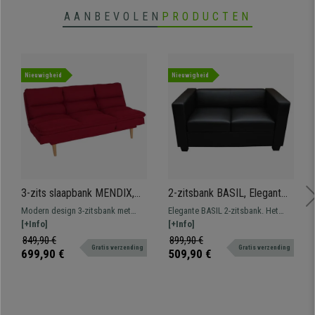
AANBEVOLEN
PRODUCTEN
Nieuwigheid
Nieuwigheid
3-zits slaapbank MENDIX,
2-zitsbank BASIL, Elegant
Slaapfunctie 180 x 110 cm,
Ontwerp, elegant Ontwerp,
Modern design 3-zitsbank met
Elegante BASIL 2-zitsbank. Het
Modern Ontwerp, Groot
in Leder, Kleur Zwart
dikke vulling en rubberhouten
[+Info]
exclusieve ontwerp brengt stijl
[+Info]
Comfort, in Rode Stof
poten.
naar elke ruimte. Design, kwaliteit
849,90 €
899,90 €
Gratis verzending
Gratis verzending
en stijl voor de beste prijs!
699,90 €
509,90 €