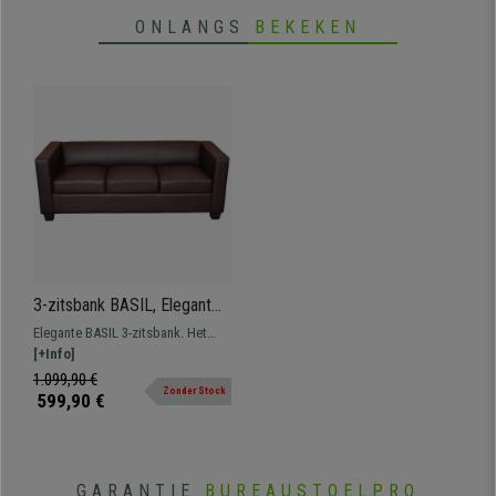
ONLANGS
BEKEKEN
3-zitsbank BASIL, Elegant
Ontwerp, elegant Ontwerp,
Elegante BASIL 3-zitsbank. Het
in Leder, Kleur Bruin
exclusieve ontwerp brengt stijl
[+Info]
naar elke ruimte. Design, kwaliteit
1.099,90 €
Zonder Stock
en stijl voor de beste prijs!
599,90 €
GARANTIE
BUREAUSTOELPRO