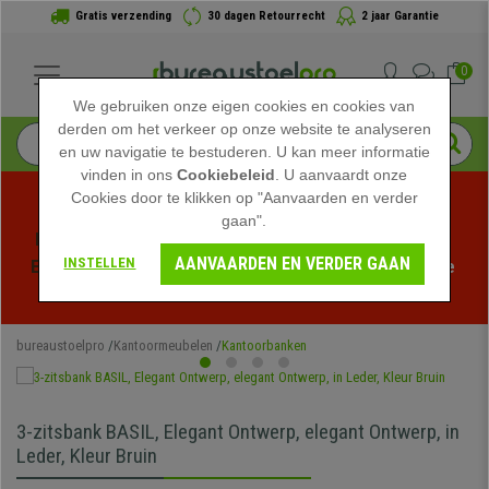
Gratis verzending
30 dagen Retourrecht
2 jaar Garantie
0
We gebruiken onze eigen cookies en cookies van
derden om het verkeer op onze website te analyseren
en uw navigatie te bestuderen. U kan meer informatie
vinden in ons
Cookiebeleid
. U aanvaardt onze
Cookies door te klikken op "Aanvaarden en verder
gaan".
Profiteer van de Zomeruitverkoop bij bureaustoelpro! 
AANVAARDEN EN VERDER GAAN
INSTELLEN
Exclusieve kortingen voor een beperkte tijd - 
Bekijk de 
actie
 -
bureaustoelpro
Kantoormeubelen
Kantoorbanken
3-zitsbank BASIL, Elegant Ontwerp, elegant Ontwerp, in
Leder, Kleur Bruin