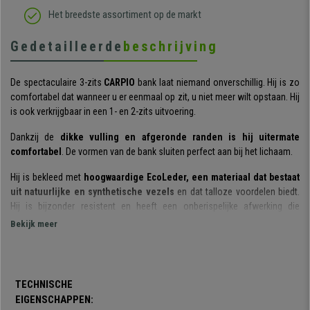
Het breedste assortiment op de markt
Gedetailleerde
beschrijving
De spectaculaire 3-zits
CARPIO
bank laat niemand onverschillig. Hij is zo
comfortabel dat wanneer u er eenmaal op zit, u niet meer wilt opstaan. Hij
is ook verkrijgbaar in een 1- en 2-zits uitvoering.
Dankzij de
dikke vulling en afgeronde randen is hij uitermate
comfortabel
. De vormen van de bank sluiten perfect aan bij het lichaam.
Hij is bekleed met
hoogwaardige EcoLeder, een materiaal dat bestaat
uit natuurlijke en synthetische vezels
en dat talloze voordelen biedt.
Hij is bijzonder resistent en heeft een onberispelijke afwerking die
jarenlang als nieuw zal meegaan.
Bekijk meer
De
poten van verchroomd staal
zijn een van de meest opvallende
kenmerken van dit model. Ze garanderen niet alleen de
stevigheid en
stabiliteit
die nodig zijn voor een dagelijks gebruik, maar ze zorgen ook
TECHNISCHE
voor een stijlvolle afwerking. Daarnaast zijn de poten voorzien
EIGENSCHAPPEN:
van
kunststof beschermers
om beschadiging van de vloer te