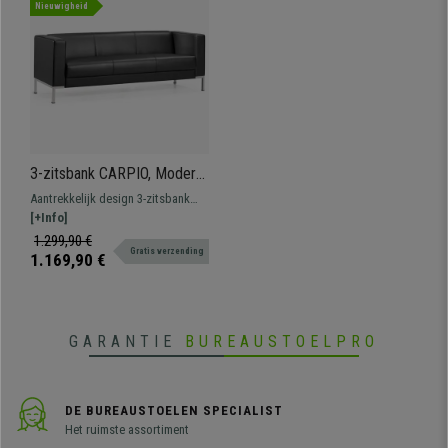
Nieuwigheid
3-zitsbank CARPIO, Modern
Ontwerp, Groot Comfort, in
Aantrekkelijk design 3-zitsbank
Zwart Leder
met dikke vulling en verchroomd
[+Info]
metalen poten.
1.299,90 €
Gratis verzending
1.169,90 €
GARANTIE
BUREAUSTOELPRO
DE BUREAUSTOELEN SPECIALIST
Het ruimste assortiment