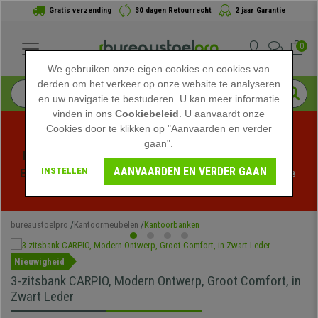
Gratis verzending
30 dagen Retourrecht
2 jaar Garantie
0
We gebruiken onze eigen cookies en cookies van
derden om het verkeer op onze website te analyseren
en uw navigatie te bestuderen. U kan meer informatie
vinden in ons
Cookiebeleid
. U aanvaardt onze
Cookies door te klikken op "Aanvaarden en verder
gaan".
Profiteer van de Zomeruitverkoop bij bureaustoelpro! 
AANVAARDEN EN VERDER GAAN
INSTELLEN
Exclusieve kortingen voor een beperkte tijd - 
Bekijk de 
actie
 -
bureaustoelpro
Kantoormeubelen
Kantoorbanken
Nieuwigheid
3-zitsbank CARPIO, Modern Ontwerp, Groot Comfort, in
Zwart Leder