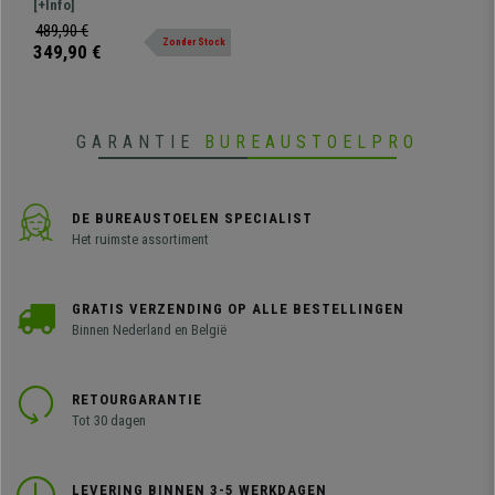
Zwart Metalen Zitting, Zwart
met robuuste metalen structuur
[+Info]
Leder
en metalen zittingen. Fantastische
489,90 €
Zonder Stock
kwaliteit, zeer resistent.
349,90 €
GARANTIE
BUREAUSTOELPRO
DE BUREAUSTOELEN SPECIALIST
Het ruimste assortiment
GRATIS VERZENDING OP ALLE BESTELLINGEN
Binnen Nederland en België
RETOURGARANTIE
Tot 30 dagen
LEVERING BINNEN 3-5 WERKDAGEN