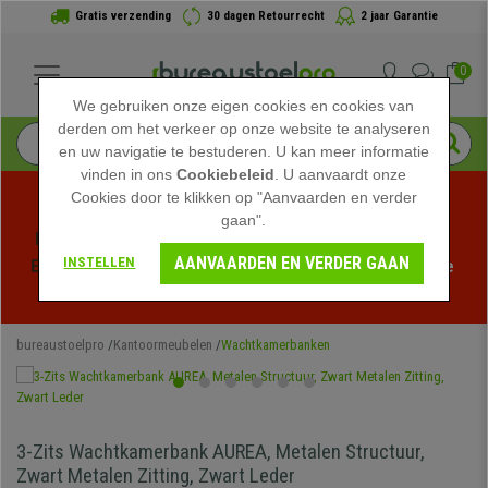
Gratis verzending
30 dagen Retourrecht
2 jaar Garantie
0
We gebruiken onze eigen cookies en cookies van
derden om het verkeer op onze website te analyseren
en uw navigatie te bestuderen. U kan meer informatie
vinden in ons
Cookiebeleid
. U aanvaardt onze
Cookies door te klikken op "Aanvaarden en verder
gaan".
Profiteer van de Zomeruitverkoop bij bureaustoelpro! 
AANVAARDEN EN VERDER GAAN
INSTELLEN
Exclusieve kortingen voor een beperkte tijd - 
Bekijk de 
actie
 -
bureaustoelpro
Kantoormeubelen
Wachtkamerbanken
3-Zits Wachtkamerbank AUREA, Metalen Structuur,
Zwart Metalen Zitting, Zwart Leder