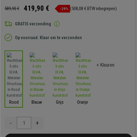
419,90 €
589,90 €
(508,08 € BTW inbegrepen)
-29%
GRATIS verzending
Op voorraad. Klaar om te verzenden
+ Kleuren
Rood
Blauw
Grijs
Oranje
-
+