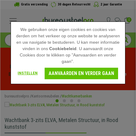
Gratis verzending
30 dagen Retourrecht
2 jaar Garantie
0
We gebruiken onze eigen cookies en cookies van
derden om het verkeer op onze website te analyseren
en uw navigatie te bestuderen. U kan meer informatie
vinden in ons
Cookiebeleid
. U aanvaardt onze
Cookies door te klikken op "Aanvaarden en verder
gaan".
Profiteer van de Zomeruitverkoop bij bureaustoelpro! 
AANVAARDEN EN VERDER GAAN
INSTELLEN
Exclusieve kortingen voor een beperkte tijd - 
Bekijk de 
actie
 -
bureaustoelpro
Kantoormeubelen
Wachtkamerbanken
Wachtbank 3-zits ELVA, Metalen Structuur, in Rood
kunststof