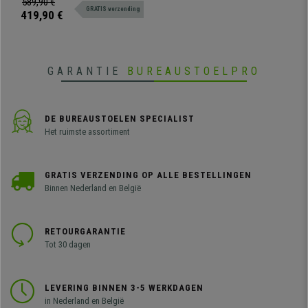
589,90 €
GRATIS verzending
groot comfort. Verkrijgbaar in
419,90 €
verschillende kleuren en
samenstellingen.
GARANTIE
BUREAUSTOELPRO
DE BUREAUSTOELEN SPECIALIST
Het ruimste assortiment
GRATIS VERZENDING OP ALLE BESTELLINGEN
Binnen Nederland en België
RETOURGARANTIE
Tot 30 dagen
LEVERING BINNEN 3-5 WERKDAGEN
in Nederland en België