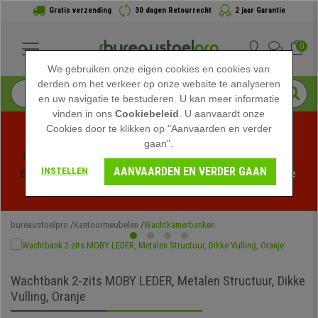
Gratis verzending
30 dagen Retourrecht
2 jaar Garantie
0
We gebruiken onze eigen cookies en cookies van
derden om het verkeer op onze website te analyseren
en uw navigatie te bestuderen. U kan meer informatie
vinden in ons
Cookiebeleid
. U aanvaardt onze
Cookies door te klikken op "Aanvaarden en verder
gaan".
Profiteer van de Zomeruitverkoop bij bureaustoelpro! 
AANVAARDEN EN VERDER GAAN
INSTELLEN
Exclusieve kortingen voor een beperkte tijd - 
Bekijk de 
actie
 -
bureaustoelpro
Kantoormeubelen
Wachtkamerbanken
Wachtbank 2-zits MOBY LEDER, Metalen Structuur, Dikke
Vulling, Oranje