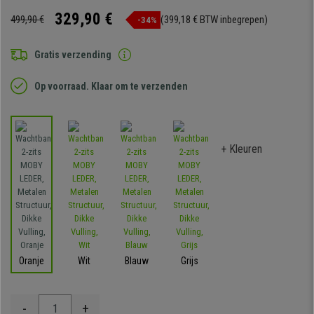
329,90 €
499,90 €
(399,18 € BTW inbegrepen)
-34%
Gratis verzending
Op voorraad. Klaar om te verzenden
+ Kleuren
Oranje
Wit
Blauw
Grijs
-
+