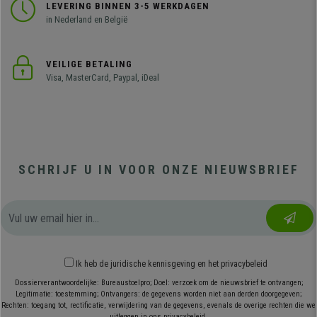
LEVERING BINNEN 3-5 WERKDAGEN
in Nederland en België
VEILIGE BETALING
Visa, MasterCard, Paypal, iDeal
SCHRIJF U IN VOOR ONZE NIEUWSBRIEF
Ik heb
de juridische kennisgeving
en
het privacybeleid
Dossierverantwoordelijke: Bureaustoelpro; Doel: verzoek om de nieuwsbrief te ontvangen;
Legitimatie: toestemming; Ontvangers: de gegevens worden niet aan derden doorgegeven;
Rechten: toegang tot, rectificatie, verwijdering van de gegevens, evenals de overige rechten die we
uitleggen in ons privacybeleid.