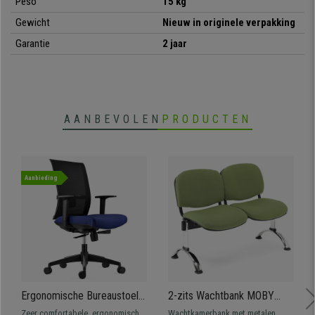
Peso
15 kg
Gewicht
Nieuw in originele verpakking
Garantie
2 jaar
AANBEVOLEN
PRODUCTEN
Aanbieding
Ergonomische Bureaustoel
2-zits Wachtbank MOBY
EXON, Lendensteun, Gebruik
BASE, Metalen Structuur,
Zeer comfortabele, ergonomisch
Wachtkamerbank met metalen