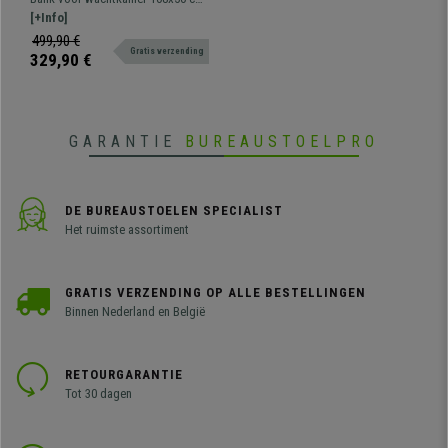
Dikke Vulling, Oranje
met metalen structuur. Zeer
[+Info]
resistent, dikke comfortabele
499,90 €
Gratis verzending
vulling, lederen bekleding.
329,90 €
Verkrijgbaar in verschillende
kleuren en configuraties.
GARANTIE
BUREAUSTOELPRO
DE BUREAUSTOELEN SPECIALIST
Het ruimste assortiment
GRATIS VERZENDING OP ALLE BESTELLINGEN
Binnen Nederland en België
RETOURGARANTIE
Tot 30 dagen