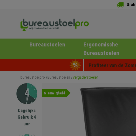
Grat
Bureaustoelen
Ergonomische
Bureaustoelen
Profiteer van de Zome
bureaustoelpro
Bureaustoelen
Vergaderstoelen
Nieuwigheid
Dagelijks
Gebruik 4
uur