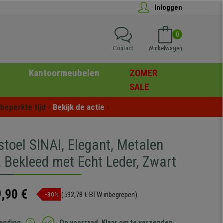
Inloggen
0
Contact
Winkelwagen
Kantoormeubelen
ZOMER
SALE
eperkte tijd - 
Bekijk de actie
 -
toel SINAI, Elegant, Metalen
, Bekleed met Echt Leder, Zwart
,90 €
(592,78 € BTW inbegrepen)
-30%
zending
Op voorraad. Klaar om te verzenden