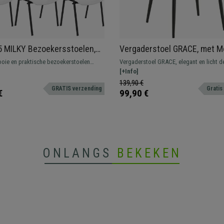
5 MILKY Bezoekersstoelen,
Vergaderstoel GRACE, met M
n Veelzijdig, Stapelbaar,
Stikselontwerp, Zwarte Poten
ooie en praktische bezoekerstoelen
Vergaderstoel GRACE, elegant en licht de
oten, Wit
Fluweel
ypische bezoekersstoel om in
voor uw kantoor of voor uw bezoekers
[+Info]
s te plaatsen voor klanten of bezoekers.
comfortabel te wachten. Verkrijgbaar in 
139,90 €
GRATIS verzending
Gratis
€
99,90 €
ONLANGS
BEKEKEN