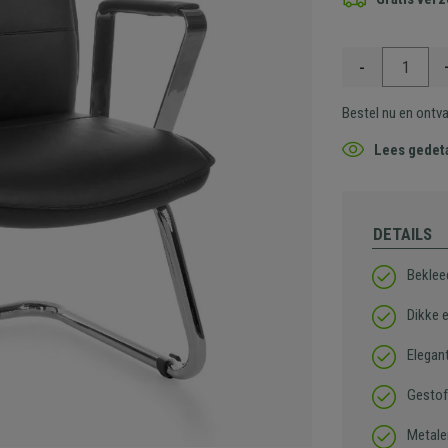
-
Bestel nu en ontv
Lees gedeta
DETAILS
Beklee
Dikke 
Elegan
Gestof
Metale