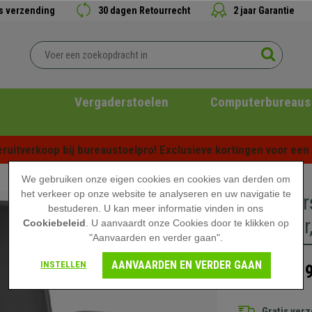
is verzending
30 dagen Retourrecht
2 jaar Garantie
Vergaderstoelen
Computerbureaus
ruitverkoop bij bureaustoelpro! Exclusieve kortingen voor een b
We gebruiken onze eigen cookies en cookies van derden om
het verkeer op onze website te analyseren en uw navigatie te
Vergaders
bestuderen. U kan meer informatie vinden in ons
structuur
Cookiebeleid
. U aanvaardt onze Cookies door te klikken op
"Aanvaarden en verder gaan".
AANVAARDEN EN VERDER GAAN
INSTELLEN
489
699,90 €
Gratis ver