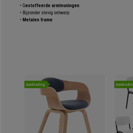
• G
estoffeerde armleuningen
• Bijzonder stevig ontwerp
•
Metalen frame
Aanbieding
Aanbiedin