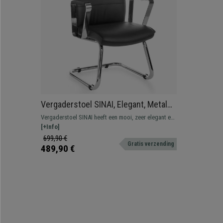
Vergaderstoel SINAI, Elegant, Metalen
structuur, Bekleed met Echt Leder,
Vergaderstoel SINAI heeft een mooi, zeer elegant en
Zwart
tijdloos design. De dikke vulling, bekleed met echt
[+Info]
leder is van hoge kwaliteit en zeer comfortabel.
699,90 €
Gratis verzending
489,90 €