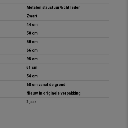
Metalen structuur/Echt leder
Zwart
44 cm
50 cm
50 cm
66 cm
95 cm
61 cm
54 cm
68 cm vanaf de grond
Nieuw in originele verpakking
2 jaar