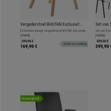
Vergaderstoel BHUTAN Exclusief
Set van 
Ontwerp, Houten Structuur Kleur
Elegant e
Exclusieve design vergaderstoel BUTAN. Een uniek
Set van 5 m
Beukenhout en Blauwe Stof
Zwarte P
model, perfect om stijl en persoonlijkheid aan uw
[+Info]
Milky, een t
[+Info]
kantoor te geven.
wachtruimte
299,90 €
599,90 €
Gratis verzending
169,90 €
399,90 
Nieuwigheid