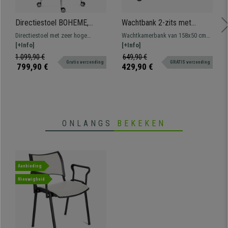
Directiestoel BOHEME,
Wachtbank 2-zits met
Hoge Rugleuning,
tafeltje ELVA, Metalen
Directiestoel met zeer hoge
Wachtkamerbank van 158x50 cm
Futuristisch Ontwerp, Echt
Structuur, in Zwarte
rugleuning, futuristisch design en
[+Info]
met metalen structuur en stevige
[+Info]
Leder, Grijs
Kunststof
bijzondere aandacht voor detail
kunststof zittingen. Zeer resistent,
1.099,90 €
649,90 €
Gratis verzending
GRATIS verzending
groot comfort. Verkrijgbaar in
799,90 €
429,90 €
verschillende kleuren en
samenstellingen.
ONLANGS
BEKEKEN
Aanbieding
Nieuwigheid