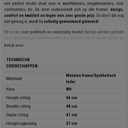
een perfect model stoel voor in wachtkamers, vergaderruimtes, voor
conferenties, etc. De stoel onderscheidt zich op alle fronten:
design,
comfort en kwaliteit en tegen een zeer goede prijs
. En alsof dat nog
niet genoeg is, wordt hij
volledig gemonteerd geleverd
!
Dit is een
zeer praktisch en veelzijdig model
dat kan worden gebruikt
voor vergaderingen, bijeenkomsten met klanten, voor in wachtruimtes en
receptieruimten en bij conferenties en evenementen. Bovendien heeft hij
Bekijk meer
als voordeel dat hij
stapelbaar
is, wat samen met zijn
lichte gewicht en
gemakkelijke hanteerbaarheid
, betekent dat u hem gemakkelijk en
TECHNISCHE
comfortabel kunt oppakken en ergens anders kunt plaatsen totdat u hem
EIGENSCHAPPEN:
weer nodig heeft.
Metalen frame/Synthetisch
Materiaal
Het
ergonomische ontwerp
, samen met de
gewatteerde zitting en
leder
rugleuning
, maken dat deze stoel ook opvalt door zijn comfort. Op die
Kleur
Wit
manier zorgt u ervoor dat uw bezoekers of klanten urenlang comfortabel
kunnen zitten. Bovendien is hij uitgerust met armleuningen waardoor hij
Hoogte zitting
46 cm
nog meer comfort biedt.
Breedte zitting
48 cm
De stoel onderscheidt zich ook door de
kwaliteit van het
Diepte zitting
41 cm
materiaal
waarmee de stoel is vervaardigd. Zijn
stalen frame met vier
Hoogte rugleuning
37 cm
poten
garandeert stevigheid en stabiliteit. De
bekleding van de zitting