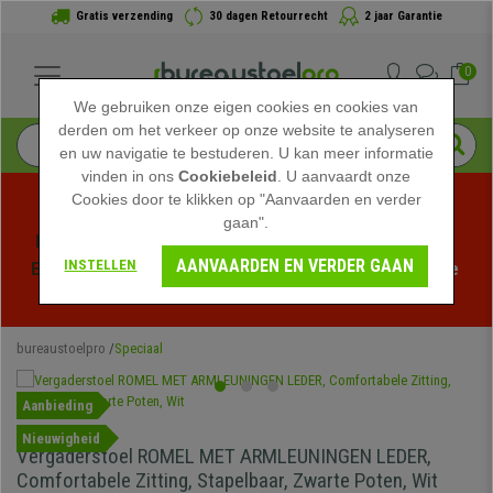
Gratis verzending
30 dagen Retourrecht
2 jaar Garantie
0
We gebruiken onze eigen cookies en cookies van
derden om het verkeer op onze website te analyseren
en uw navigatie te bestuderen. U kan meer informatie
vinden in ons
Cookiebeleid
. U aanvaardt onze
Cookies door te klikken op "Aanvaarden en verder
gaan".
Profiteer van de Zomeruitverkoop bij bureaustoelpro! 
AANVAARDEN EN VERDER GAAN
INSTELLEN
Exclusieve kortingen voor een beperkte tijd - 
Bekijk de 
actie
 -
bureaustoelpro
Speciaal
Aanbieding
Nieuwigheid
Vergaderstoel ROMEL MET ARMLEUNINGEN LEDER,
Comfortabele Zitting, Stapelbaar, Zwarte Poten, Wit