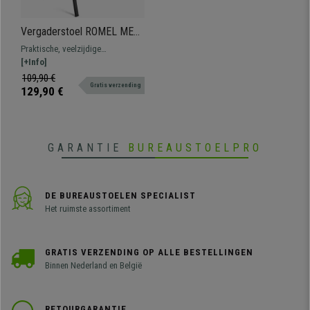
Vergaderstoel ROMEL MET
ARMLEUNINGEN LEDER,
Praktische, veelzijdige
Comfortabele Zitting,
vergaderstoel ROMEL MET
[+Info]
Stapelbaar, Zwarte Poten,
ARMLEUNINGEN. Comfortabel,
109,90 €
Wit
Gratis verzending
bestendig en met een mooi,
129,90 €
modern ontwerp.
GARANTIE
BUREAUSTOELPRO
DE BUREAUSTOELEN SPECIALIST
Het ruimste assortiment
GRATIS VERZENDING OP ALLE BESTELLINGEN
Binnen Nederland en België
RETOURGARANTIE