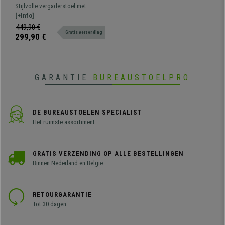
Exclusief Ontwerp, Metalen
Stijlvolle vergaderstoel met
Frame, Bekleed met Beige
metalen frame. Ergonomisch,
[+Info]
Stof
comfortabel en met een
449,90 €
Gratis verzending
hoogwaardige afwerking.
299,90 €
GARANTIE
BUREAUSTOELPRO
DE BUREAUSTOELEN SPECIALIST
Het ruimste assortiment
GRATIS VERZENDING OP ALLE BESTELLINGEN
Binnen Nederland en België
RETOURGARANTIE
Tot 30 dagen