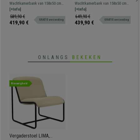
Metalen Structuur, in Rood
Metalen Structuur, Blauw
Wachtkamerbank van 158x50 cm
Wachtkamerbank van 158x50 cm
kunststof
Kunststof
met metalen structuur en stevige
[+Info]
met metalen frame en
[+Info]
kunststof zittingen. Zeer resistent,
geperforeerde kunststof
589,90 €
649,90 €
GRATIS verzending
GRATIS verzending
groot comfort. Verkrijgbaar in
designszittingen. Zeer resistent,
419,90 €
439,90 €
verschillende kleuren en
veel comfort. Verkrijgbaar in
samenstellingen.
verschillende kleuren en
configuraties.
ONLANGS
BEKEKEN
Nieuwigheid
Vergaderstoel LIMA,