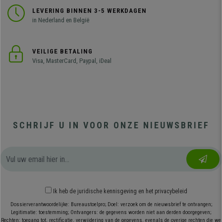
LEVERING BINNEN 3-5 WERKDAGEN
in Nederland en België
VEILIGE BETALING
Visa, MasterCard, Paypal, iDeal
SCHRIJF U IN VOOR ONZE NIEUWSBRIEF
Ik heb
de juridische kennisgeving
en
het privacybeleid
Dossierverantwoordelijke: Bureaustoelpro; Doel: verzoek om de nieuwsbrief te ontvangen;
Legitimatie: toestemming; Ontvangers: de gegevens worden niet aan derden doorgegeven;
Rechten: toegang tot, rectificatie, verwijdering van de gegevens, evenals de overige rechten die we