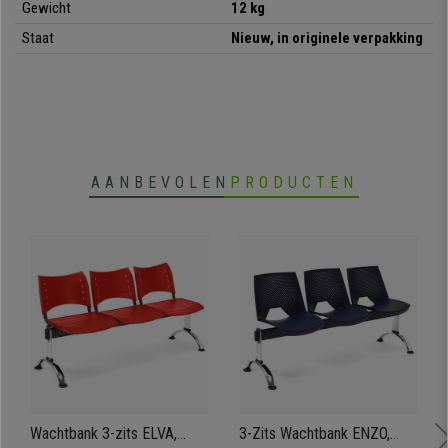
Gewicht
12 kg
• Exclusief, modern en elegant ontwerp
Staat
Nieuw, in originele verpakking
•
Dikke vulling met hoge dichtheid
• Brede, ergonomisch gevormde rugleuning
•
Geschikt voor een gebruik van 4 uur per dag
• Stevig verchroomd stalen frame (zwart)
•
Rugleuning verkrijgbaar in diverse kleuren
AANBEVOLEN
PRODUCTEN
Wachtbank 3-zits ELVA,
3-Zits Wachtbank ENZO,