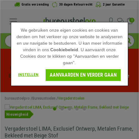
Gratis verzending
30 dagen Retourrecht
2 jaar Garantie
0
We gebruiken onze eigen cookies en cookies van
derden om het verkeer op onze website te analyseren
en uw navigatie te bestuderen. U kan meer informatie
vinden in ons
Cookiebeleid
. U aanvaardt onze
Cookies door te klikken op "Aanvaarden en verder
gaan".
Profiteer van de Zomeruitverkoop bij bureaustoelpro! 
AANVAARDEN EN VERDER GAAN
INSTELLEN
Exclusieve kortingen voor een beperkte tijd - 
Bekijk de 
actie
 -
bureaustoelpro
Bureaustoelen
Vergaderstoelen
Nieuwigheid
Vergaderstoel LIMA, Exclusief Ontwerp, Metalen Frame,
Bekleed met Beige Stof