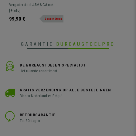
Zonder Armleuningen,
Vergaderstoel JAMAICA met
Stevig en Comfortabel,
maximaal comfort en gemak, een
[+Info]
Ademend Mesh in de Kleur
model dat opvalt door zijn design,
99,90 €
Zonder Stock
Rood
kwaliteit en stevigheid. Metalen
frame met 4 onafhankelijke poten.
Gevulde zitting en bekleed met
ademend mesh.
GARANTIE
BUREAUSTOELPRO
DE BUREAUSTOELEN SPECIALIST
Het ruimste assortiment
GRATIS VERZENDING OP ALLE BESTELLINGEN
Binnen Nederland en België
RETOURGARANTIE
Tot 30 dagen