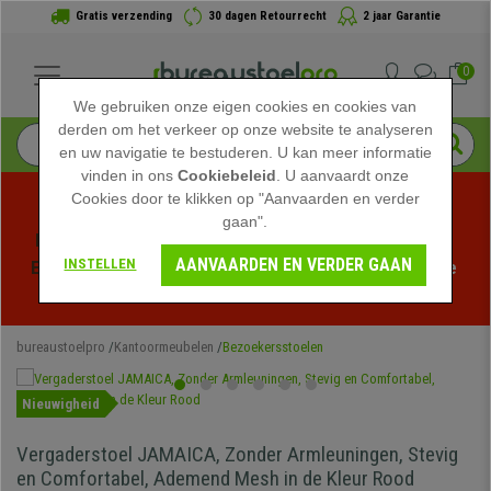
Gratis verzending
30 dagen Retourrecht
2 jaar Garantie
0
We gebruiken onze eigen cookies en cookies van
derden om het verkeer op onze website te analyseren
en uw navigatie te bestuderen. U kan meer informatie
vinden in ons
Cookiebeleid
. U aanvaardt onze
Cookies door te klikken op "Aanvaarden en verder
gaan".
Profiteer van de Zomeruitverkoop bij bureaustoelpro! 
AANVAARDEN EN VERDER GAAN
INSTELLEN
Exclusieve kortingen voor een beperkte tijd - 
Bekijk de 
actie
 -
bureaustoelpro
Kantoormeubelen
Bezoekersstoelen
Nieuwigheid
Vergaderstoel JAMAICA, Zonder Armleuningen, Stevig
en Comfortabel, Ademend Mesh in de Kleur Rood