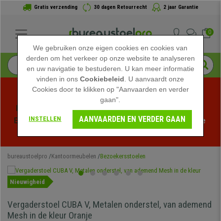
Gratis verzending
30 dagen Retourrecht
2 jaar Garantie
0
We gebruiken onze eigen cookies en cookies van
derden om het verkeer op onze website te analyseren
en uw navigatie te bestuderen. U kan meer informatie
vinden in ons
Cookiebeleid
. U aanvaardt onze
Cookies door te klikken op "Aanvaarden en verder
gaan".
Profiteer van de Zomeruitverkoop bij bureaustoelpro! 
AANVAARDEN EN VERDER GAAN
INSTELLEN
Exclusieve kortingen voor een beperkte tijd - 
Bekijk de 
actie
 -
bureaustoelpro
Kantoormeubelen
Bezoekersstoelen
Nieuwigheid
Vergaderstoel CUBA V, Metalen onderstel, van ademend
Mesh in de kleur Oranje