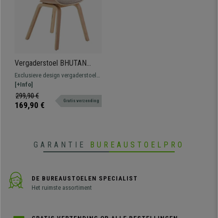
Vergaderstoel BHUTAN
Exclusief Ontwerp, Houten
Exclusieve design vergaderstoel
Structuur Kleur Beukenhout
BHUTAN. Een uniek model, perfect
[+Info]
en Beige Stof
om stijl en persoonlijkheid aan uw
299,90 €
Gratis verzending
kantoor te geven.
169,90 €
GARANTIE
BUREAUSTOELPRO
DE BUREAUSTOELEN SPECIALIST
Het ruimste assortiment