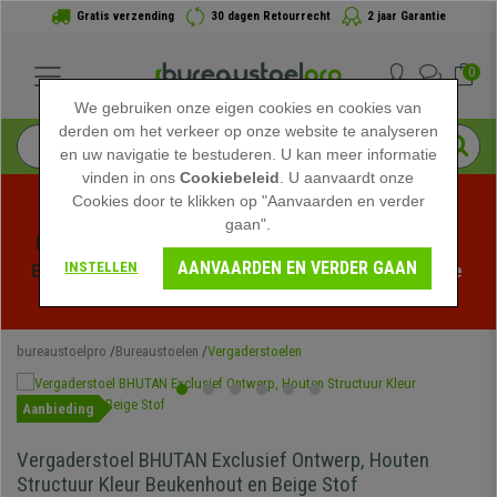
Gratis verzending
30 dagen Retourrecht
2 jaar Garantie
0
We gebruiken onze eigen cookies en cookies van
derden om het verkeer op onze website te analyseren
en uw navigatie te bestuderen. U kan meer informatie
vinden in ons
Cookiebeleid
. U aanvaardt onze
Cookies door te klikken op "Aanvaarden en verder
gaan".
Profiteer van de Zomeruitverkoop bij bureaustoelpro! 
AANVAARDEN EN VERDER GAAN
INSTELLEN
Exclusieve kortingen voor een beperkte tijd - 
Bekijk de 
actie
 -
bureaustoelpro
Bureaustoelen
Vergaderstoelen
Aanbieding
Vergaderstoel BHUTAN Exclusief Ontwerp, Houten
Structuur Kleur Beukenhout en Beige Stof