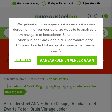
Gratis verzending
30 dagen Retourrecht
2 jaar Garantie
0
We gebruiken onze eigen cookies en cookies van
derden om het verkeer op onze website te analyseren
en uw navigatie te bestuderen. U kan meer informatie
vinden in ons
Cookiebeleid
. U aanvaardt onze
Cookies door te klikken op "Aanvaarden en verder
gaan".
Profiteer van de Zomeruitverkoop bij bureaustoelpro! 
AANVAARDEN EN VERDER GAAN
INSTELLEN
Exclusieve kortingen voor een beperkte tijd - 
Bekijk de 
actie
 -
bureaustoelpro
Bureaustoelen
Vergaderstoelen
Nieuwigheid
Vergaderstoel ANNIE, Retro Design, Draaibaar met
Zwarte Poten, Bruin Vintage Leder