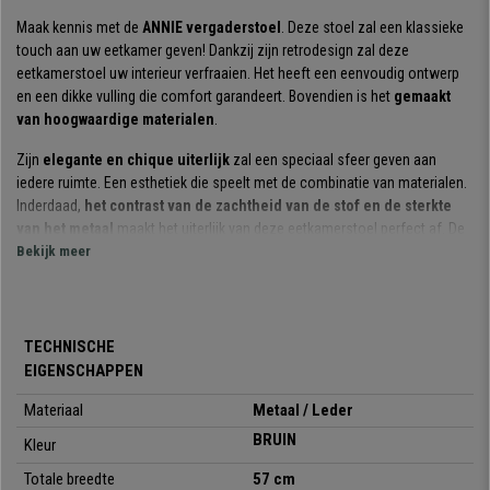
Maak kennis met de
ANNIE vergaderstoel
. Deze stoel zal een klassieke
touch aan uw eetkamer geven! Dankzij zijn retrodesign zal deze
eetkamerstoel uw interieur verfraaien. Het heeft een eenvoudig ontwerp
en een dikke vulling die comfort garandeert. Bovendien is het
gemaakt
van hoogwaardige materialen
.
Zijn
elegante en chique uiterlijk
zal een speciaal sfeer geven aan
iedere ruimte. Een esthetiek die speelt met de combinatie van materialen.
Inderdaad,
het contrast van de zachtheid van de stof en de sterkte
van het metaal
maakt het uiterlijk van deze eetkamerstoel perfect af. De
zachte vulling zorgt voor een comfortabele zithouding, ook voor langere
Bekijk meer
tijd.
De
zwarte metalen poten
zorgen voor een unieke touch die doet denken
aan retro meubelen. Ze zijn uitgerust met
verstelbare
TECHNISCHE
vloerbeschermers
die u een perfecte stabiliteit garanderen. Voor het
EIGENSCHAPPEN
detail hebben we hem ook voorzien van vloerbeschermers onder de
poten om uw vloer te beschermen tegen krassen.
Materiaal
Metaal / Leder
BRUIN
Kleur
Bovendien is het gemaakt van hoogwaardige materialen, ontworpen om
vele jaren mee te gaan en in perfecte staat. De
hoogwaardige stoffen en
Totale breedte
57 cm