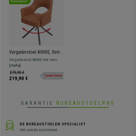
Nieuwigheid
Vergaderstoel ANNIE, Retro
Design, Draaibaar met
Vergaderstoel ANNIE met retro
Zwarte Poten, Bruin Vintage
design, ideaal om een klassieke
[+Info]
Leder
sfeer in uw eetkamer te creëren.
279,90 €
Zonder Stock
219,90 €
GARANTIE
BUREAUSTOELPRO
DE BUREAUSTOELEN SPECIALIST
Het ruimste assortiment