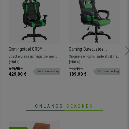
Gamingstoel ORBY,
Gaming Bureaustoel
Kantelbare Rugleuning,
LECLERC,
Spectaculaire gamingstoel met
Originele en opvallende stoel met
Inclusief Kussens, in Zwart-
Kantelmechanisme, Sportief
verstelbare rugleuning.
[+Info]
een sportief ontwerp die veel
[+Info]
Groen Leder
Ontwerp, in Groen/Zwart
Ergonomisch ontwerp, inclusief
comfort biedt dankzij de vulling
649,90 €
259,90 €
Leder
Gratis verzending
Gratis verzending
lendenkussen en cervicaalkussen
met hoge dichtheid en de
429,90 €
189,90 €
en verkrijgbaar in verschillende
hoogwaardige materialen.
kleuren.
ONLANGS
BEKEKEN