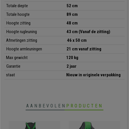
lederen bekleding
is zeer aangenaam om aan te raken.
Totale diepte
52 cm
Comfortabel en elegant,
deze stoel zal gemakkelijk aan al uw
Totale hoogte
89 cm
behoeften voldoen. Bij Bureaustoelpro maken we het verschil en bieden
Hoogte zitting
48 cm
we producten met het beste design en de beste afwerkingen tegen een
zeer scherpe prijs.
Hoogte rugleuning
43 cm (Vanaf de zitting)
Afmetingen zitting
46 x 50 cm
Hoogte armleuningen
21 cm vanaf zitting
• Klassiek en exclusief ontwerp
• Zwarte metalen poten
Max gewicht
120 kg
• Stoffen en lederen bekleding
Garantie
2 jaar
• Zachte en comfortabele vulling
staat
Nieuw in originele verpakking
AANBEVOLEN
PRODUCTEN