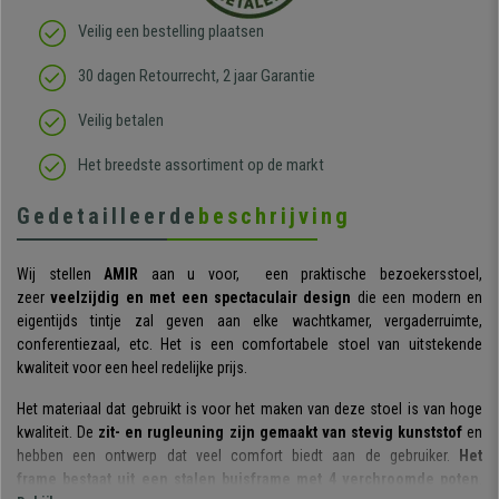
Veilig een bestelling plaatsen
30 dagen Retourrecht, 2 jaar Garantie
Veilig betalen
Het breedste assortiment op de markt
Gedetailleerde
beschrijving
Wij stellen
AMIR
aan u voor, een praktische bezoekersstoel,
zeer
veelzijdig en met een spectaculair design
die een modern en
eigentijds tintje zal geven aan elke wachtkamer, vergaderruimte,
conferentiezaal, etc. Het is een comfortabele stoel van uitstekende
kwaliteit voor een heel redelijke prijs.
Het materiaal dat gebruikt is voor het maken van deze stoel is van hoge
kwaliteit. De
zit- en rugleuning zijn gemaakt van stevig kunststof
en
hebben een ontwerp dat veel comfort biedt aan de gebruiker.
Het
frame bestaat uit een stalen buisframe met 4 verchroomde poten
.