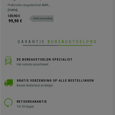
en Praktisch, Stapelbaar,
Praktische vergaderstoel AMIR,
Kleur Zwart
spectaculair design om
[+Info]
wachtkamers of vergaderruimtes
159,90 €
Gratis verzending
een modern karakter te geven.
99,90 €
Verkrijgbaar in verschillende
kleuren.
GARANTIE
BUREAUSTOELPRO
DE BUREAUSTOELEN SPECIALIST
Het ruimste assortiment
GRATIS VERZENDING OP ALLE BESTELLINGEN
Binnen Nederland en België
RETOURGARANTIE
Tot 30 dagen