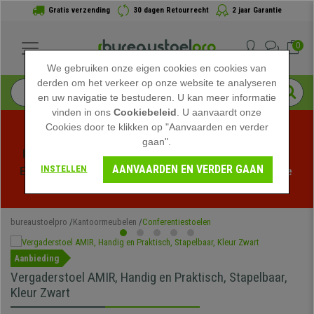
Gratis verzending
30 dagen Retourrecht
2 jaar Garantie
0
We gebruiken onze eigen cookies en cookies van
derden om het verkeer op onze website te analyseren
en uw navigatie te bestuderen. U kan meer informatie
vinden in ons
Cookiebeleid
. U aanvaardt onze
Cookies door te klikken op "Aanvaarden en verder
gaan".
Profiteer van de Zomeruitverkoop bij bureaustoelpro! 
AANVAARDEN EN VERDER GAAN
INSTELLEN
Exclusieve kortingen voor een beperkte tijd - 
Bekijk de 
actie
 -
bureaustoelpro
Kantoormeubelen
Conferentiestoelen
Aanbieding
Vergaderstoel AMIR, Handig en Praktisch, Stapelbaar,
Kleur Zwart