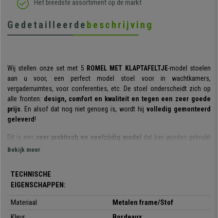
Het breedste assortiment op de markt
Gedetailleerde
beschrijving
Wij stellen onze set met 5
ROMEL MET KLAPTAFELTJE
-model stoelen
aan u voor, een perfect model stoel voor in wachtkamers,
vergaderruimtes, voor conferenties, etc. De stoel onderscheidt zich op
alle fronten:
design, comfort en kwaliteit en tegen een zeer goede
prijs
. En alsof dat nog niet genoeg is, wordt hij
volledig gemonteerd
geleverd
!
Dit is een
zeer praktisch en veelzijdig model
dat kan worden gebruikt
voor vergaderingen, bijeenkomsten met klanten, voor in wachtruimtes en
Bekijk meer
receptieruimten en bij conferenties en evenementen. Bovendien heeft hij
als voordeel dat hij
stapelbaar
is, wat samen met zijn
lichte gewicht en
TECHNISCHE
gemakkelijke hanteerbaarheid
, betekent dat u hem gemakkelijk en
EIGENSCHAPPEN:
comfortabel kunt oppakken en ergens anders kunt plaatsen totdat u hem
weer nodig heeft.
Materiaal
Metalen frame/Stof
Het
Kleur
ergonomische ontwerp
, samen met de
Bordeaux
gewatteerde zitting en