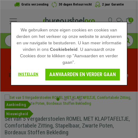
Gratis verzending
30 dagen Retourrecht
2 jaar Garantie
0
We gebruiken onze eigen cookies en cookies van
derden om het verkeer op onze website te analyseren
en uw navigatie te bestuderen. U kan meer informatie
vinden in ons
Cookiebeleid
. U aanvaardt onze
Cookies door te klikken op "Aanvaarden en verder
gaan".
Profiteer van de Zomeruitverkoop bij bureaustoelpro! 
AANVAARDEN EN VERDER GAAN
INSTELLEN
Exclusieve kortingen voor een beperkte tijd - 
Bekijk de 
actie
 -
Aanbieding
Nieuwigheid
Set van 5 Vergaderstoelen ROMEL MET KLAPTAFELTJE,
Comfortabele Zitting, Stapelbaar, Zwarte Poten,
Bordeaux Stoffen Bekleding