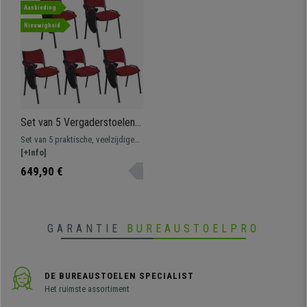
Aanbieding
• Stevig stalen frame met 4 poten
•
Ergonomisch en zeer comfortabel
Nieuwigheid
Set van 5 Vergaderstoelen
ROMEL MET
Set van 5 praktische, veelzijdige
KLAPTAFELTJE,
vergaderstoelen ROMEL MET
[+Info]
Comfortabele Zitting,
KLAPTAFELTJE. Comfortabel,
649,90 €
Stapelbaar, Zwarte Poten,
bestendig en met een mooi,
Bordeaux Stoffen Bekleding
modern ontwerp.
GARANTIE
BUREAUSTOELPRO
DE BUREAUSTOELEN SPECIALIST
Het ruimste assortiment