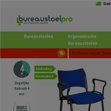
Grat
Bureaustoelen
Ergonomische
Bureaustoelen
Profiteer van de Zome
Aanbieding
Nieuwigheid
Dagelijks
Gebruik 4
uur