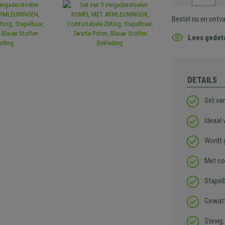
Bestel nu en ontv
Lees gedeta
DETAILS
Set va
Ideaal
Wordt 
Met co
Stapel
Gewatt
Stevig