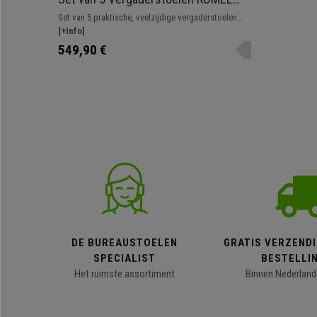
MET ARMLEUNINGEN, Comfortabele
Set van 5 praktische, veelzijdige vergaderstoelen
Zitting, Stapelbaar, Zwarte Poten,
ROMEL MET ARMLEUNINGEN. Comfortabel,
[+Info]
Blauw Stoffen Bekleding
bestendig en met een mooi, modern ontwerp.
549,90 €
DE BUREAUSTOELEN
GRATIS VERZENDI
SPECIALIST
BESTELLI
Het ruimste assortiment
Binnen Nederland 