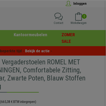
Inloggen
0
Contact
Winkelwagen
Kantoormeubelen
ZOMER
SALE
eperkte tijd - 
Bekijk de actie
 -
5 Vergaderstoelen ROMEL MET
NGEN, Comfortabele Zitting,
ar, Zwarte Poten, Blauw Stoffen
g
(665,38 € BTW inbegrepen)