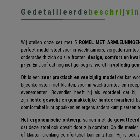
Gedetailleerde
beschrijvi
Wij stellen onze set met 5
ROMEL MET ARMLEUNINGE
perfect model stoel voor in wachtkamers, vergaderruimtes, 
onderscheidt zich op alle fronten:
design, comfort en kwal
prijs
. En alsof dat nog niet genoeg is, wordt hij
volledig ge
Dit is een
zeer praktisch en veelzijdig model
dat kan wor
bijeenkomsten met klanten, voor in wachtruimtes en recept
evenementen. Bovendien heeft hij als voordeel dat hij
zijn
lichte gewicht en gemakkelijke hanteerbaarheid
, b
comfortabel kunt oppakken en ergens anders kunt plaatsen t
Het
ergonomische ontwerp
, samen met de
gewatteerde
dat deze stoel ook opvalt door zijn comfort. Op die manier
of klanten urenlang comfortabel kunnen zitten. Hij is ook 