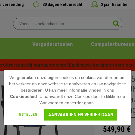
is verzending
30 dagen Retourrecht
2 jaar Garantie
Vergaderstoelen
Computerbureaus
ruitverkoop bij bureaustoelpro! Exclusieve kortingen voor een b
Set van 
We gebruiken onze eigen cookies en cookies van derden om
het verkeer op onze website te analyseren en uw navigatie te
ARMLEUNI
bestuderen. U kan meer informatie vinden in ons
Cookiebeleid
. U aanvaardt onze Cookies door te klikken op
Stapelba
"Aanvaarden en verder gaan".
Bekledin
AANVAARDEN EN VERDER GAAN
INSTELLEN
549,90 €