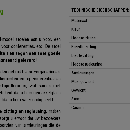
ng
TECHNISCHE EIGENSCHAPPEN:
Materiaal
Kleur
Hoogte zitting
N
-model stoelen aan u voor, een
voor conferenties, etc. De stoel
Breedte zitting
iteit en tegen een zeer goede
Diepte zitting
monteerd geleverd
!
Hoogte rugleuning
den gebruikt voor vergaderingen,
Armleuningen
ieruimten en bij conferenties en
Max. gewicht
stapelbaar
is, wat samen met
Gewicht
etekent dat u hem gemakkelijk en
Staat
otdat u hem weer nodig heeft.
Garantie
 zitting en rugleuning
, maken
 zorgt u ervoor dat uw bezoekers
voorzien van armleuningen die de