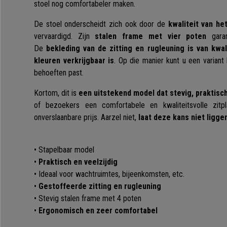
stoel nog comfortabeler maken.
De stoel onderscheidt zich ook door de
kwaliteit van he
vervaardigd. Zijn
stalen frame met vier poten
garand
De
bekleding van de zitting en rugleuning is van kwali
kleuren verkrijgbaar is
. Op die manier kunt u een variant
behoeften past.
Kortom, dit is
een uitstekend model dat stevig, praktisch 
of bezoekers een comfortabele en kwaliteitsvolle zit
onverslaanbare prijs. Aarzel niet,
laat deze kans niet ligge
• Stapelbaar model
•
Praktisch en veelzijdig
• Ideaal voor wachtruimtes, bijeenkomsten, etc.
•
Gestoffeerde zitting en rugleuning
• Stevig stalen frame met 4 poten
•
Ergonomisch en zeer comfortabel