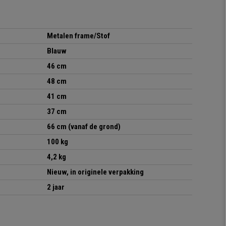
Metalen frame/Stof
Blauw
46 cm
48 cm
41 cm
37 cm
66 cm (vanaf de grond)
100 kg
4,2 kg
Nieuw, in originele verpakking
2 jaar