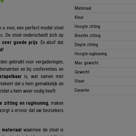
Materiaal
Kleur
Hoogte zitting
n u voor, een perfect model stoel
tc. De stoel onderscheidt zich op
Breedte zitting
 zeer goede prijs
. En alsof dat
Diepte zitting
rd
!
Hoogte rugleuning
den gebruikt voor vergaderingen,
Max. gewicht
ieruimten en bij conferenties en
Gewicht
stapelbaar
is, wat samen met
Staat
etekent dat u hem gemakkelijk en
Garantie
otdat u hem weer nodig heeft.
 zitting en rugleuning
, maken
 zorgt u ervoor dat uw bezoekers
t materiaal
waarmee de stoel is