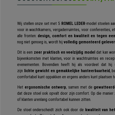
Wij stellen onze set met 5
ROMEL LEDER
-model stoelen aa
voor in wachtkamers, vergaderruimtes, voor conferenties, e
alle fronten:
design, comfort en kwaliteit en tegen een
nog niet genoeg is, wordt hij
volledig gemonteerd geleve
Dit is een
zeer praktisch en veelzijdig model
dat kan wor
bijeenkomsten met klanten, voor in wachtruimtes en recept
evenementen. Bovendien heeft hij als voordeel dat hij
zijn
lichte gewicht en gemakkelijke hanteerbaarheid
, b
comfortabel kunt oppakken en ergens anders kunt plaatsen t
Het
ergonomische ontwerp
, samen met de
gewatteerde
dat deze stoel ook opvalt door zijn comfort. Op die manier
of klanten urenlang comfortabel kunnen zitten.
De stoel onderscheidt zich ook door de
kwaliteit van he