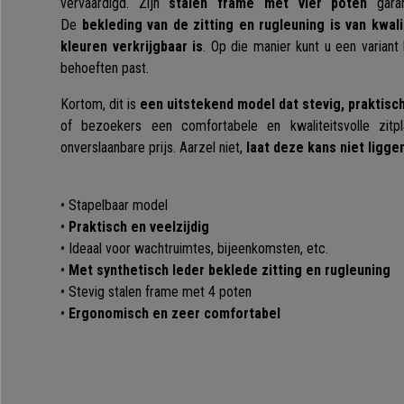
vervaardigd. Zijn
stalen frame met vier poten
garand
De
bekleding van de zitting en rugleuning is van kwali
kleuren verkrijgbaar is
. Op die manier kunt u een variant
behoeften past.
Kortom, dit is
een uitstekend model dat stevig, praktisch 
of bezoekers een comfortabele en kwaliteitsvolle zit
onverslaanbare prijs. Aarzel niet,
laat deze kans niet ligge
• Stapelbaar model
•
Praktisch en veelzijdig
• Ideaal voor wachtruimtes, bijeenkomsten, etc.
•
Met synthetisch leder beklede zitting en rugleuning
• Stevig stalen frame met 4 poten
•
Ergonomisch en zeer comfortabel