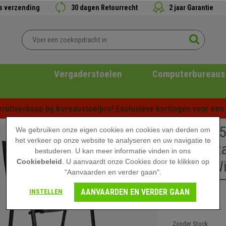
is verzending
30 dagen Retourrecht
2 jaar Garantie
Vergaderstoelen
Computerbureaus
ruitverkoop bij bureaustoelpro! Exclusieve kortingen voor een b
Set van 
We gebruiken onze eigen cookies en cookies van derden om
het verkeer op onze website te analyseren en uw navigatie te
Comforta
bestuderen. U kan meer informatie vinden in ons
Cookiebeleid
. U aanvaardt onze Cookies door te klikken op
Poten, Wi
"Aanvaarden en verder gaan".
AANVAARDEN EN VERDER GAAN
INSTELLEN
329,90 €
Zonder Stock