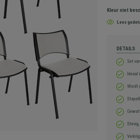
Kleur niet bes
Lees gedeta
DETAILS
Set va
Ideaal
Wordt 
Stapel
Gewatt
Stevig
Verkrij