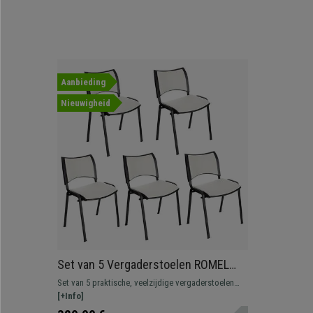
Aanbieding
Nieuwigheid
Set van 5 Vergaderstoelen ROMEL
LEDER, Comfortabele Zitting,
Set van 5 praktische, veelzijdige vergaderstoelen
Stapelbaar, Zwarte Poten, Wit
ROMEL. Comfortabel, bestendig en met een mooi,
[+Info]
modern ontwerp.