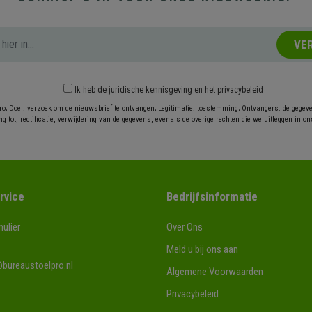
VE
Ik heb
de juridische kennisgeving
en
het privacybeleid
ro; Doel: verzoek om de nieuwsbrief te ontvangen; Legitimatie: toestemming; Ontvangers: de gegev
g tot, rectificatie, verwijdering van de gegevens, evenals de overige rechten die we uitleggen in on
rvice
Bedrijfsinformatie
ulier
Over Ons
Meld u bij ons aan
bureaustoelpro.nl
Algemene Voorwaarden
Privacybeleid