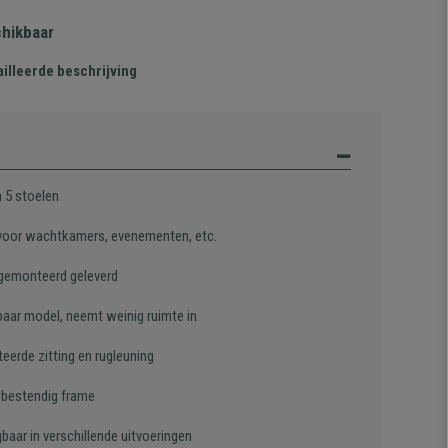
chikbaar
illeerde beschrijving
n 5 stoelen
 voor wachtkamers, evenementen, etc.
gemonteerd geleverd
baar model, neemt weinig ruimte in
eerde zitting en rugleuning
, bestendig frame
gbaar in verschillende uitvoeringen