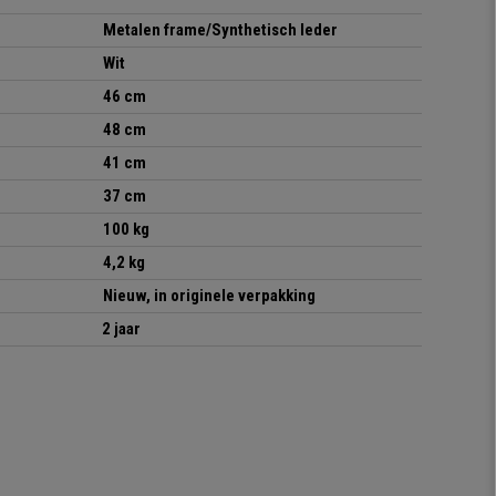
Metalen frame/Synthetisch leder
Wit
46 cm
48 cm
41 cm
37 cm
100 kg
4,2 kg
Nieuw, in originele verpakking
2 jaar