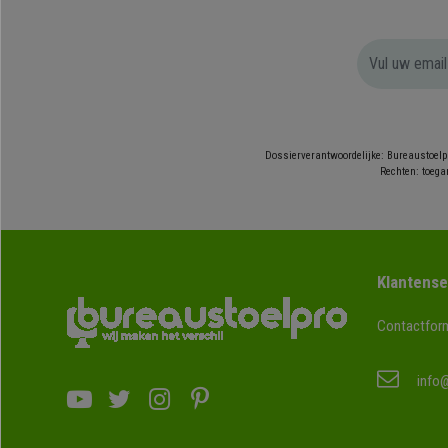
Dossierverantwoordelijke: Bureaustoelp
Rechten: toegan
Klantense
Contactform
info@