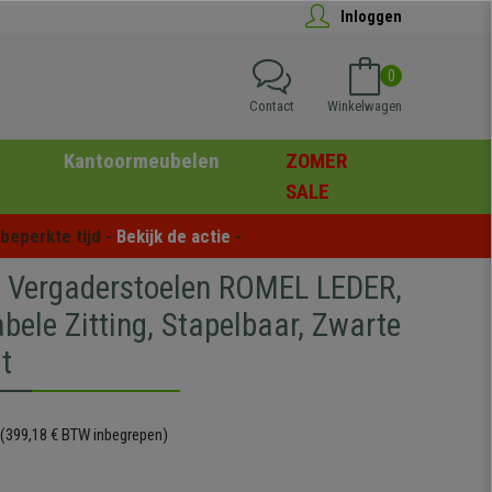
Inloggen
0
Contact
Winkelwagen
Kantoormeubelen
ZOMER
SALE
eperkte tijd - 
Bekijk de actie
 -
5 Vergaderstoelen ROMEL LEDER,
bele Zitting, Stapelbaar, Zwarte
t
(399,18 € BTW inbegrepen)