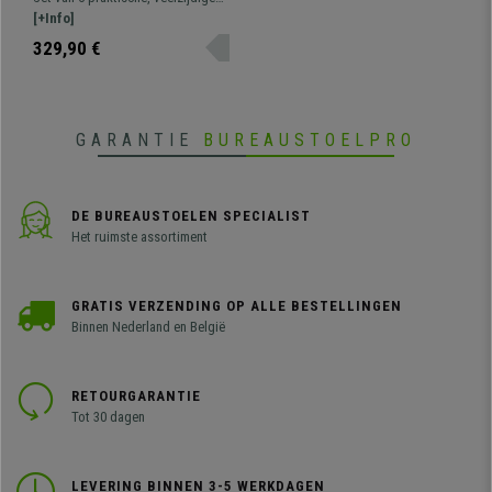
Comfortabele Zitting,
vergaderstoelen ROMEL.
[+Info]
Stapelbaar, Verchroomde
Comfortabel, bestendig en met
329,90 €
Poten, Grijs
een mooi, modern ontwerp.
GARANTIE
BUREAUSTOELPRO
DE BUREAUSTOELEN SPECIALIST
Het ruimste assortiment
GRATIS VERZENDING OP ALLE BESTELLINGEN
Binnen Nederland en België
RETOURGARANTIE
Tot 30 dagen
LEVERING BINNEN 3-5 WERKDAGEN