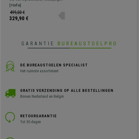
Comfortabele Zitting,
vergaderstoelen ROMEL.
[+Info]
Stapelbaar, Grijze Poten,
Comfortabel, bestendig en met
499,00 €
Paars
een mooi, modern ontwerp.
329,90 €
GARANTIE
BUREAUSTOELPRO
DE BUREAUSTOELEN SPECIALIST
Het ruimste assortiment
GRATIS VERZENDING OP ALLE BESTELLINGEN
Binnen Nederland en België
RETOURGARANTIE
Tot 30 dagen