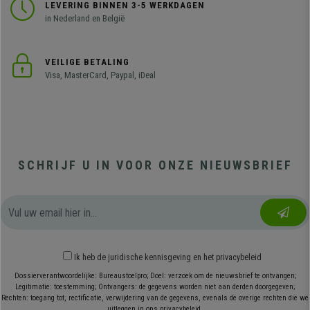
LEVERING BINNEN 3-5 WERKDAGEN
in Nederland en België
VEILIGE BETALING
Visa, MasterCard, Paypal, iDeal
SCHRIJF U IN VOOR ONZE NIEUWSBRIEF
Ik heb
de juridische kennisgeving
en
het privacybeleid
Dossierverantwoordelijke: Bureaustoelpro; Doel: verzoek om de nieuwsbrief te ontvangen;
Legitimatie: toestemming; Ontvangers: de gegevens worden niet aan derden doorgegeven;
Rechten: toegang tot, rectificatie, verwijdering van de gegevens, evenals de overige rechten die we
uitleggen in ons privacybeleid.