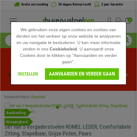
Gratis verzending
30 dagen Retourrecht
2 jaar Garantie
0
We gebruiken onze eigen cookies en cookies van
derden om het verkeer op onze website te analyseren
en uw navigatie te bestuderen. U kan meer informatie
vinden in ons
Cookiebeleid
. U aanvaardt onze
Cookies door te klikken op "Aanvaarden en verder
gaan".
Profiteer van de Zomeruitverkoop bij bureaustoelpro! 
AANVAARDEN EN VERDER GAAN
INSTELLEN
Exclusieve kortingen voor een beperkte tijd - 
Bekijk de 
actie
 -
bureaustoelpro
Speciaal
Aanbieding
Nieuwigheid
Set van 5 Vergaderstoelen ROMEL LEDER, Comfortabele
Zitting, Stapelbaar, Grijze Poten, Paars