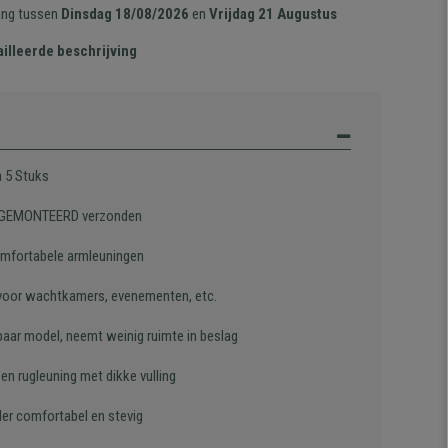
ang tussen
Dinsdag 18/08/2026
en
Vrijdag 21 Augustus
illeerde beschrijving
n 5 Stuks
 GEMONTEERD verzonden
mfortabele armleuningen
 voor wachtkamers, evenementen, etc.
baar model, neemt weinig ruimte in beslag
 en rugleuning met dikke vulling
der comfortabel en stevig