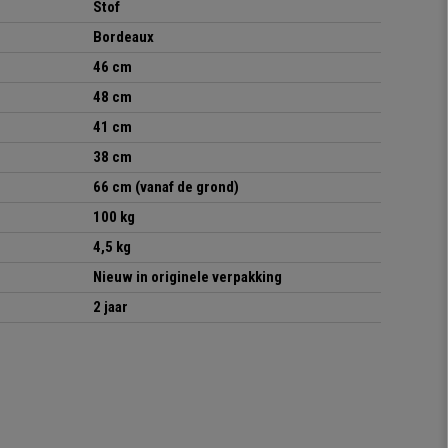
Stof
Bordeaux
46 cm
48 cm
41 cm
38 cm
66 cm
(vanaf de grond)
100 kg
4,5 kg
Nieuw in originele verpakking
2 jaar