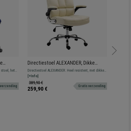
re
Directiestoel ALEXANDER, Dikke
Ergono
Vulling, Opklapbare Armleuningen, in
Hoofds
stoel, het
Directiestoel ALEXANDER. Heel resistent, met dikke
Bureausto
Beige Leder
Armleu
uik gezien
vulling bekleed met synthetisch leder, verkrijgbaar in
[+Info]
kantelsys
[+Info]
verschillende kleuren.
dag, bekl
389,90 €
859,90 
 verzending
Gratis verzending
259,90 €
549,90