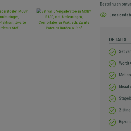
Bestel nu en ontv
Lees gedeta
DETAILS
Set va
Wordt
Met co
Ideaal
Stapel
Zitting
Bijzon