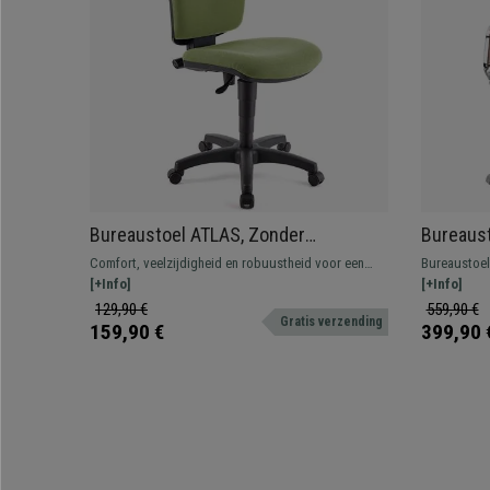
Bureaustoel ATLAS, Zonder
Bureaus
Armleuningen, Verstelbare
Metalen 
Comfort, veelzijdigheid en robuustheid voor een
Bureaustoel
rugleuning, Dikke Vulling, in Groene
Stikselo
onverslaanbare prijs. Dit geweldige model biedt
[+Info]
design dat 
[+Info]
Stof
uitstekende prestaties bij het uitvoeren van uw
materialen.
129,90 €
559,90 €
Gratis verzending
dagelijkse taken.
159,90 €
399,90 