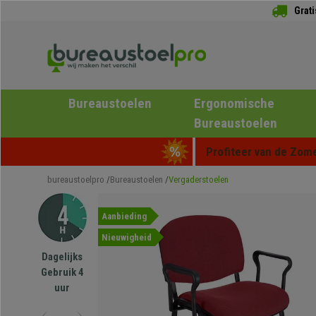
Grat
Bureaustoelen
Ergonomische
Bureaustoelen
Profiteer van de Zome
bureaustoelpro
Bureaustoelen
Vergaderstoelen
Aanbieding
Nieuwigheid
Dagelijks
Gebruik 4
uur