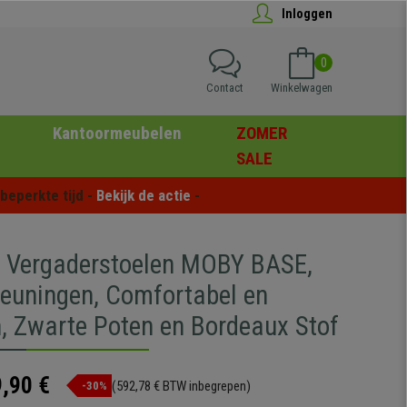
Inloggen
0
Contact
Winkelwagen
Kantoormeubelen
ZOMER
SALE
eperkte tijd - 
Bekijk de actie
 -
5 Vergaderstoelen MOBY BASE,
euningen, Comfortabel en
h, Zwarte Poten en Bordeaux Stof
,90 €
(592,78 € BTW inbegrepen)
-30%