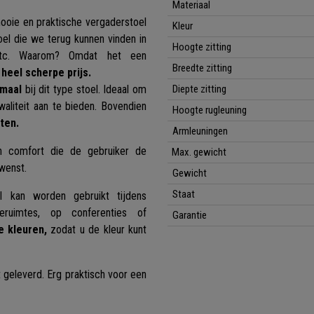
Materiaal
ooie en praktische vergaderstoel
Kleur
oel die we terug kunnen vinden in
Hoogte zitting
, etc. Waarom? Omdat het een
Breedte zitting
heel scherpe prijs.
rmaal
bij dit type stoel. Ideaal om
Diepte zitting
aliteit aan te bieden. Bovendien
Hoogte rugleuning
ten.
Armleuningen
n comfort die de gebruiker de
Max. gewicht
wenst.
Gewicht
Staat
l kan worden gebruikt tijdens
eruimtes, op conferenties of
Garantie
e kleuren,
zodat u de kleur kunt
geleverd. Erg praktisch voor een