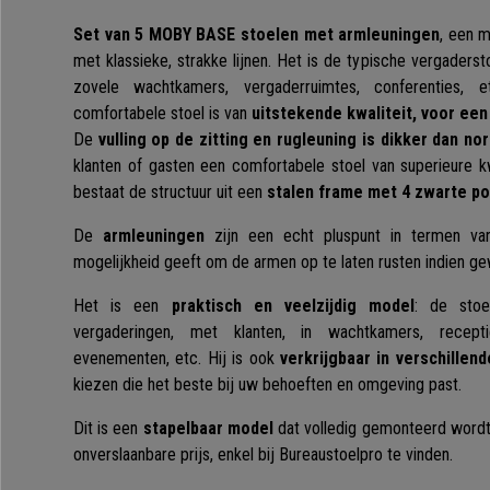
Set van 5 MOBY
BASE stoelen met armleuningen
, een m
met klassieke, strakke lijnen. Het is de typische vergaderst
zovele wachtkamers, vergaderruimtes, conferenties
comfortabele stoel is van
uitstekende kwaliteit, voor een 
De
vulling op de zitting en rugleuning is dikker dan no
klanten of gasten een comfortabele stoel van superieure kw
bestaat de structuur uit een
stalen frame met 4 zwarte po
De
armleuningen
zijn een echt pluspunt in termen va
mogelijkheid geeft om de armen op te laten rusten indien ge
Het is een
praktisch en veelzijdig model
: de stoe
vergaderingen, met klanten, in wachtkamers, recepti
evenementen, etc. Hij is ook
verkrijgbaar in verschillend
kiezen die het beste bij uw behoeften en omgeving past.
Dit is een
stapelbaar model
dat volledig gemonteerd wordt 
onverslaanbare prijs, enkel bij Bureaustoelpro te vinden.