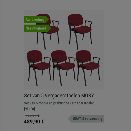
Aanbieding
Nieuwigheid
Set van 5 Vergaderstoelen MOBY
BASE, met Armleuningen,
Set van 5 mooie en praktische vergaderstoelen
Comfortabel en Praktisch, Zwarte
MOBY BASE, een typische vergaderstoel om in
[+Info]
Poten en Bordeaux Stof
wacht- of vergaderruimtes te plaatsen voor klanten
699,90 €
GRATIS verzending
of bezoekers.
489,90 €