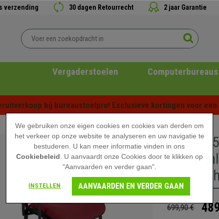
is verzending
30 dagen Retourrecht
2 jaar Garantie
Vergaderstoelen
Computerbureaus
ruitverkoop bij bureaustoelpro! Exclusieve kortingen voor een b
We gebruiken onze eigen cookies en cookies van derden om
het verkeer op onze website te analyseren en uw navigatie te
Set van 
bestuderen. U kan meer informatie vinden in ons
met Arml
Cookiebeleid
. U aanvaardt onze Cookies door te klikken op
"Aanvaarden en verder gaan".
Praktisc
AANVAARDEN EN VERDER GAAN
INSTELLEN
489
699,90 €