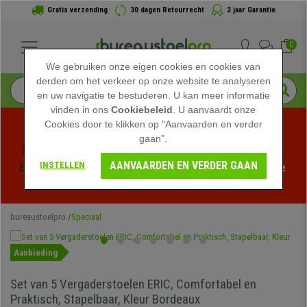
Gratis verzending
30 dagen Retourrecht
2 jaar Garantie
0
We gebruiken onze eigen cookies en cookies van
derden om het verkeer op onze website te analyseren
en uw navigatie te bestuderen. U kan meer informatie
vinden in ons
Cookiebeleid
. U aanvaardt onze
Cookies door te klikken op "Aanvaarden en verder
gaan".
Profiteer van de Zomeruitverkoop bij bureaustoelpro! 
AANVAARDEN EN VERDER GAAN
INSTELLEN
Exclusieve kortingen voor een beperkte tijd - 
Bekijk de 
actie
 -
bureaustoelpro
Speciaal
Aanbieding
Set van 5 Vergaderstoelen ERIC, Comfortabel en
Praktisch, Stapelbaar, Kleur Bordeaux