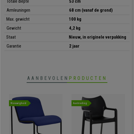
Totale diepte
53 cm
•
Ideaal voor vergaderruimtes
• Zitting met comfortabel dikke vulling
Armleuningen
68 cm (vanaf de grond)
•
Bijzonder stevig: 4 stalen poten
Max. gewicht
100 kg
• Zeer praktisch en veelzijdig
Gewicht
4,2 kg
Staat
Nieuw, in originele verpakking
Garantie
2 jaar
AANBEVOLEN
PRODUCTEN
Nieuwigheid
Aanbieding