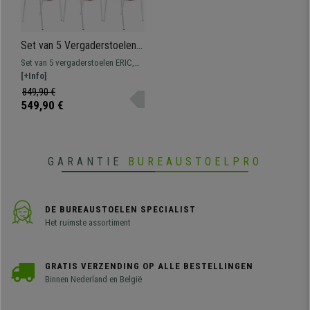
Set van 5 Vergaderstoelen
ERIC, Comfortabel en
Set van 5 vergaderstoelen ERIC,
Praktisch, Stapelbaar, Kleur
een comfortabele zitplaats voor
[+Info]
Bordeaux
wachtkamers en
849,90 €
conferentieruimten. Verkrijgbaar
549,90 €
met bekleding in verschillende
kleuren.
GARANTIE
BUREAUSTOELPRO
DE BUREAUSTOELEN SPECIALIST
Het ruimste assortiment
GRATIS VERZENDING OP ALLE BESTELLINGEN
Binnen Nederland en België