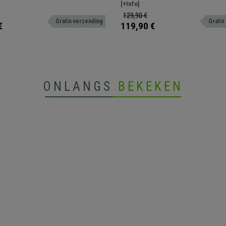
Ronde Poten, Kleur Beige
zitting met hoogteverstelling.
eetkamer of in de wachtzaal- Zeer prakti
[+Info]
comfortabel
129,90 €
Gratis verzending
Gratis
€
119,90 €
ONLANGS
BEKEKEN