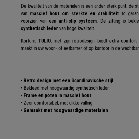
De kwaliteit van de materialen is een ander sterk punt: de s
van
massief hout om sterkte en stabiliteit
te garand
voorzien van een
anti-slip systeem
. De zitting is bek
synthetisch leder
van hoge kwaliteit.
Kortom,
TULIO
, met zijn retrodesign, biedt extra comfor
maakt in uw woon- of eetkamer of op kantoor in de wachtkam
•
Retro design met een Scandinavische stijl
• Bekleed met hoogwaardig synthetisch leder
•
Frame en poten in massief hout
• Zeer comfortabel, met dikke vulling
•
Gemaakt met hoogwaardige materialen