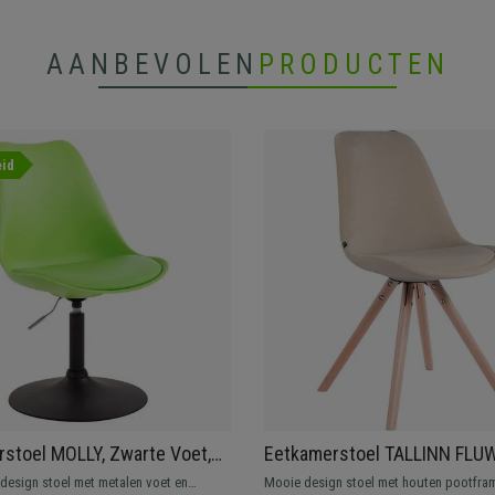
AANBEVOLEN
PRODUCTEN
id
stoel MOLLY, Zwarte Voet,
Eetkamerstoel TALLINN FLU
t Kunststof en Groen Leder
Exclusief Ontwerp, Lichthou
 design stoel met metalen voet en
Mooie design stoel met houten pootfra