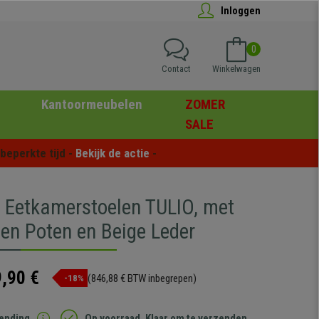
Inloggen
0
Contact
Winkelwagen
Kantoormeubelen
ZOMER
SALE
eperkte tijd - 
Bekijk de actie
 -
4 Eetkamerstoelen TULIO, met
ten Poten en Beige Leder
,90 €
(846,88 € BTW inbegrepen)
-18%
zending
Op voorraad. Klaar om te verzenden