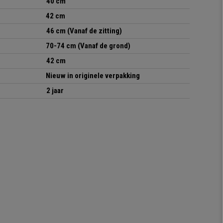
40 cm
42 cm
46 cm (Vanaf de zitting)
70-74 cm
(Vanaf de grond)
42 cm
Nieuw in originele verpakking
2 jaar