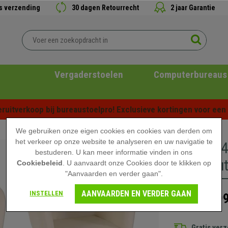
is verzending
30 dagen Retourrecht
2 jaar Garantie
Vergaderstoelen
Computerbureaus
ruitverkoop bij bureaustoelpro! Exclusieve kortingen voor een b
We gebruiken onze eigen cookies en cookies van derden om
het verkeer op onze website te analyseren en uw navigatie te
Set van 
bestuderen. U kan meer informatie vinden in ons
Lichthou
Cookiebeleid
. U aanvaardt onze Cookies door te klikken op
"Aanvaarden en verder gaan".
AANVAARDEN EN VERDER GAAN
INSTELLEN
699
849,90 €
Gratis ver