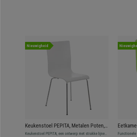
Nieuwigheid
Nieuwighe
Keukenstoel PEPITA, Metalen Poten,
Eetkamer
Houten Zitting en Rugleuning, Kleur
Frame ui
Keukenstoel PEPITA, een ontwerp met strakke lijnen,
Functionele