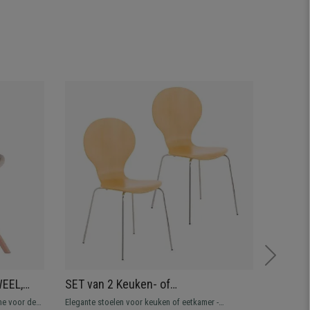
WEEL,
SET van 2 Keuken- of
Set va
ten
Eetkamerstoelen CARLO,
in Glan
me voor de
Elegante stoelen voor keuken of eetkamer -
Hoge kwal