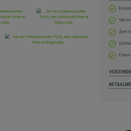
Exclusi
Van ho
Zeer c
Geïnte
Frame 
VERZENDI
BETAALM