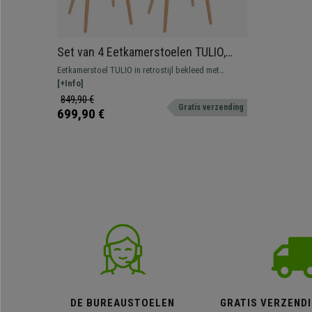
Set van 4 Eetkamerstoelen TULIO,
met Lichthouten Poten en Beige
Eetkamerstoel TULIO in retrostijl bekleed met
Leder
hoogwaardig synthetisch leder met stevig frame en
[+Info]
massief houten poten.
849,90 €
Gratis verzending
699,90 €
DE BUREAUSTOELEN
GRATIS VERZENDI