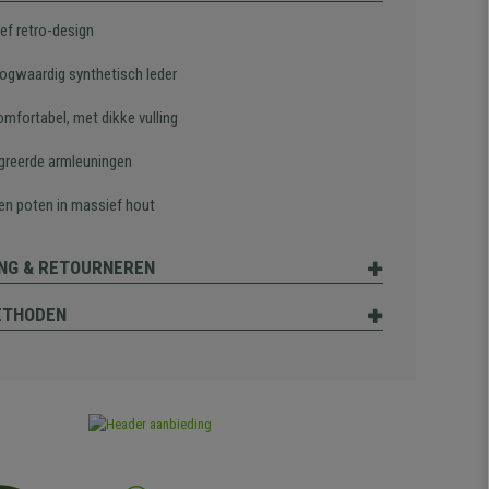
ef retro-design
ogwaardig synthetisch leder
omfortabel, met dikke vulling
greerde armleuningen
en poten in massief hout
NG & RETOURNEREN
ETHODEN