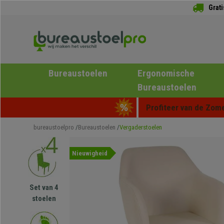
Grat
Bureaustoelen
Ergonomische
Bureaustoelen
Profiteer van de Zome
bureaustoelpro
Bureaustoelen
Vergaderstoelen
Nieuwigheid
Set van 4
stoelen