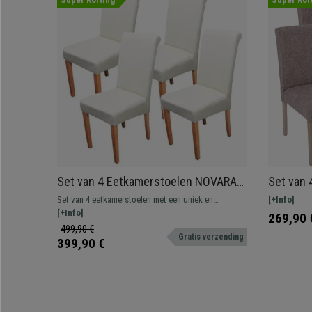
Set van 4 Eetkamerstoelen NOVARA
Set van 
II, in Beige Echt Leder, Lichthouten
STOF, Pr
Set van 4 eetkamerstoelen met een uniek en
[+Info]
Poten
Natuurli
exclusief design
[+Info]
269,90 
499,90 €
Gratis verzending
399,90 €