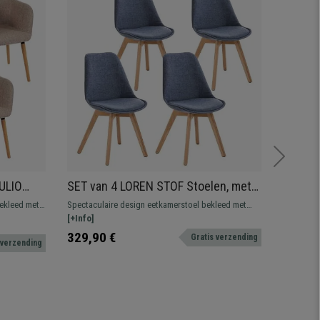
TULIO
SET van 4 LOREN STOF Stoelen, met
SET va
 Kleur
Lichthouten Poten, Blauw
M44 uit
bekleed met
Spectaculaire design eetkamerstoel bekleed met
Spectacul
ief houten
hoogwaardige stof.
[+Info]
bekleding
[+Info]
499,90 
329,90 €
Gratis verzending
 verzending
349,90