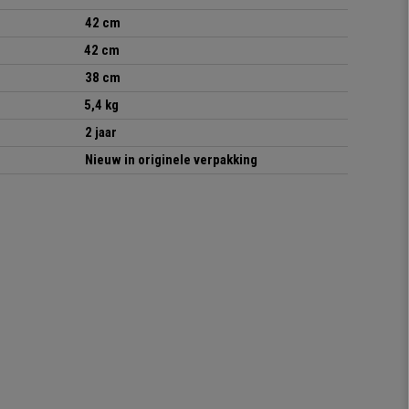
42 cm
42 cm
38 cm
5,4 kg
2 jaar
Nieuw in originele verpakking