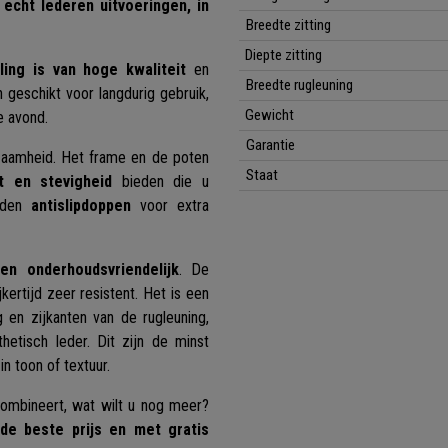
 echt lederen uitvoeringen, in
Breedte zitting
Diepte zitting
lling is van hoge kwaliteit
en
Breedte rugleuning
geschikt voor langdurig gebruik,
Gewicht
e avond.
Garantie
rzaamheid. Het frame en de poten
Staat
eit en stevigheid
bieden die u
nden
antislipdoppen
voor extra
n onderhoudsvriendelijk
. De
ertijd zeer resistent. Het is een
 en zijkanten van de rugleuning,
hetisch leder. Dit zijn de minst
n toon of textuur.
ombineert, wat wilt u nog meer?
de beste prijs en met gratis