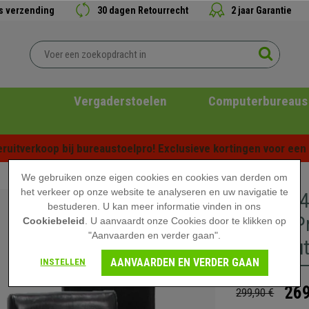
is verzending
30 dagen Retourrecht
2 jaar Garantie
Vergaderstoelen
Computerbureaus
ruitverkoop bij bureaustoelpro! Exclusieve kortingen voor een b
We gebruiken onze eigen cookies en cookies van derden om
het verkeer op onze website te analyseren en uw navigatie te
Set van 
bestuderen. U kan meer informatie vinden in ons
LEDER, P
Cookiebeleid
. U aanvaardt onze Cookies door te klikken op
"Aanvaarden en verder gaan".
Lichthou
AANVAARDEN EN VERDER GAAN
INSTELLEN
269
299,90 €