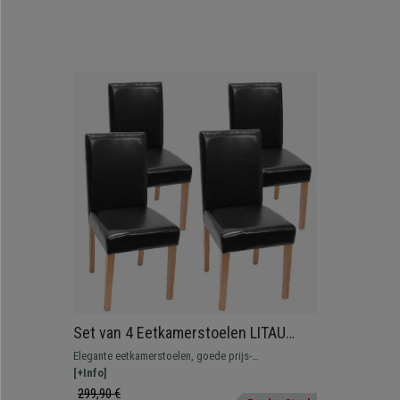
Set van 4 Eetkamerstoelen LITAU
ECHT LEDER, Prachtig Ontwerp,
Elegante eetkamerstoelen, goede prijs-
Zwart, Lichthouten Poten
kwaliteitverhouding. Comfortabel en robuust,
[+Info]
bekleed met echt leder.
299,90 €