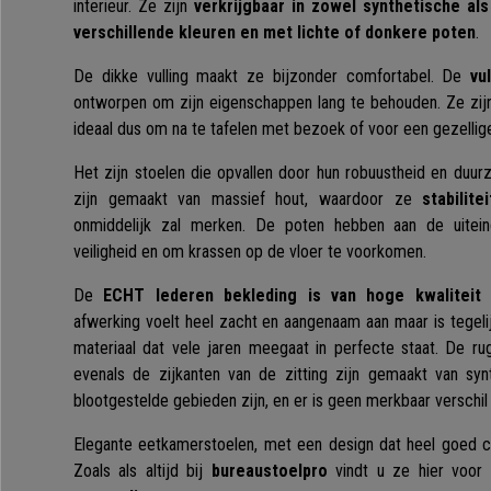
interieur. Ze zijn
verkrijgbaar in zowel synthetische als
verschillende kleuren en met lichte of donkere poten
.
De dikke vulling maakt ze bijzonder comfortabel. De
vu
ontworpen om zijn eigenschappen lang te behouden. Ze zijn 
ideaal dus om na te tafelen met bezoek of voor een gezellig
Het zijn stoelen die opvallen door hun robuustheid en duu
zijn gemaakt van massief hout, waardoor ze
stabilit
onmiddelijk zal merken. De poten hebben aan de uitei
veiligheid en om krassen op de vloer te voorkomen.
De
ECHT lederen bekleding is van hoge kwaliteit e
afwerking voelt heel zacht en aangenaam aan maar is tegelijk
materiaal dat vele jaren meegaat in perfecte staat.
De rug
evenals de zijkanten van de zitting zijn gemaakt van synt
blootgestelde gebieden zijn, en er is geen merkbaar verschil i
Elegante eetkamerstoelen, met een design dat heel goed c
Zoals als altijd bij
bureaustoelpro
vindt u ze hier voor