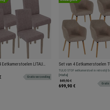
4 Eetkamerstoelen LITAU
Set van 4 Eetkamerstoelen 
achtig Ontwerp, Grijs met
STOF, met Lichthouten Poten,
TULIO STOF eetkamerstoel in retrostijl 
jke Poten
Beige
kwaliteitsstof met stevig frame en mass
[+Info]
€
Gratis verzending
poten.
849,90 €
Gratis
699,90 €