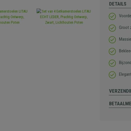
DETAILS
Voorde
Groot z
Massie
Beklee
Bijzon
Elegant
VERZENDI
BETAALM