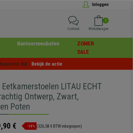
Inloggen
0
Contact
Winkelwagen
Kantoormeubelen
ZOMER
SALE
eperkte tijd - 
Bekijk de actie
 -
4 Eetkamerstoelen LITAU ECHT
rachtig Ontwerp, Zwart,
ten Poten
,90 €
(326,58 € BTW inbegrepen)
-10%