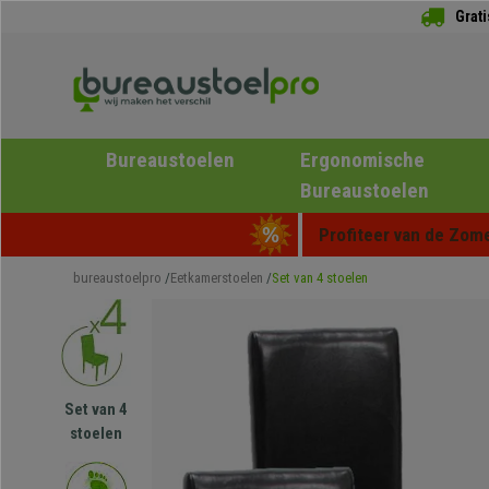
Grat
Bureaustoelen
Ergonomische
Bureaustoelen
Profiteer van de Zome
bureaustoelpro
Eetkamerstoelen
Set van 4 stoelen
Set van 4
stoelen