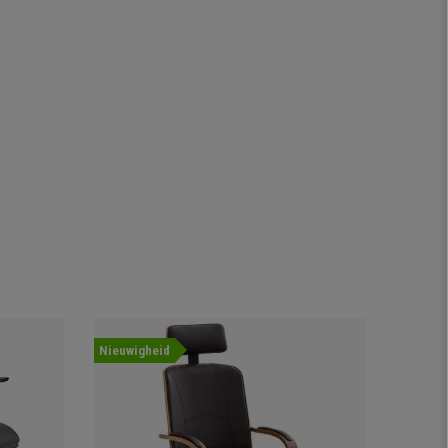
Nieuwigheid
Aanbied
Nieuwig