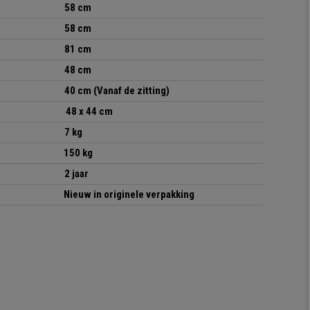
58 cm
58 cm
81 cm
48 cm
40 cm (Vanaf de zitting)
48 x 44 cm
7 kg
150 kg
2 jaar
Nieuw in originele verpakking