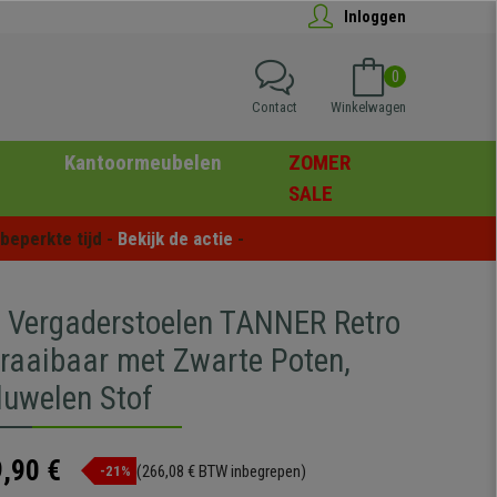
Inloggen
0
Contact
Winkelwagen
Kantoormeubelen
ZOMER
SALE
eperkte tijd - 
Bekijk de actie
 -
2 Vergaderstoelen TANNER Retro
Draaibaar met Zwarte Poten,
luwelen Stof
,90 €
(266,08 € BTW inbegrepen)
-21%