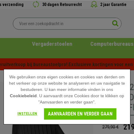
is verzending
30 dagen Retourrecht
2 jaar Garantie
Vergaderstoelen
Computerbureaus
ruitverkoop bij bureaustoelpro! Exclusieve kortingen voor een b
We gebruiken onze eigen cookies en cookies van derden om
het verkeer op onze website te analyseren en uw navigatie te
Set van 
bestuderen. U kan meer informatie vinden in ons
Design, 
Cookiebeleid
. U aanvaardt onze Cookies door te klikken op
"Aanvaarden en verder gaan".
Zwarte F
AANVAARDEN EN VERDER GAAN
INSTELLEN
219
279,90 €