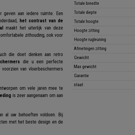
Totale breedte
Totale diepte
r geven aan iedere ruimte. Een
Inderdaad,
het contrast van de
Totale hoogte
al
maakt het uiterlijk van deze
Hoogte zitting
comfortabele zithouding, ook voor
Hoogte rugleuning
Afmetingen zitting
uch die doet denken aan retro
Gewicht
eschermers
die u een perfecte
Max gewicht
k voorzien van vloerbeschermers
Garantie
staat
ontworpen om vele jaren mee te
leding
is zeer aangenaam om aan
n al uw behoeften voldoen. Bij
cten met het beste design en de