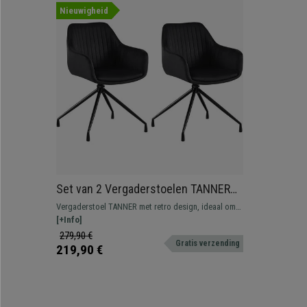
Nieuwigheid
Set van 2 Vergaderstoelen TANNER
Retro Design, Draaibaar met Zwarte
Vergaderstoel TANNER met retro design, ideaal om
Poten, Zwarte Fluwelen Stof
een klassieke sfeer in uw kantoor te creëren.
[+Info]
279,90 €
Gratis verzending
219,90 €