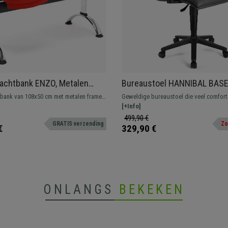
achtbank ENZO, Metalen
Bureaustoel HANNIBAL BASE
r, Rood Kunststof
Verstelbare Armleuningen, in
ank van 108x50 cm met metalen frame
Geweldige bureaustoel die veel comfort
Grijs
eerde kunststof designszittingen. Zeer
tijdens het dagelijkse gebruik. Verkrijgb
[+Info]
root comfort. Verkrijgbaar in
verschillende kleuren en afwerkingen.
499,90 €
GRATIS verzending
Zo
e kleuren en configuraties.
€
329,90 €
ONLANGS
BEKEKEN