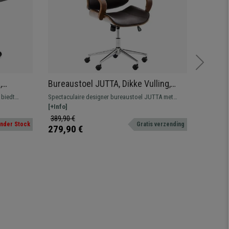
,
Bureaustoel JUTTA, Dikke Vulling,
Vergad
 Leder,
Elegant Ontwerp met Hout en
Zitting
 biedt
Spectaculaire designer bureaustoel JUTTA met
Praktisch
Lederen Bekleding in de kleur Bruin
Poten,
aar in
walnoot houten frame en bekleding van
[+Info]
Comfortab
[+Info]
hoogwaardig kunstleder. Verkrijgbaar in diverse
ontwerp.
389,90 €
119,90 
nder Stock
Gratis verzending
kleuren.
279,90 €
109,90