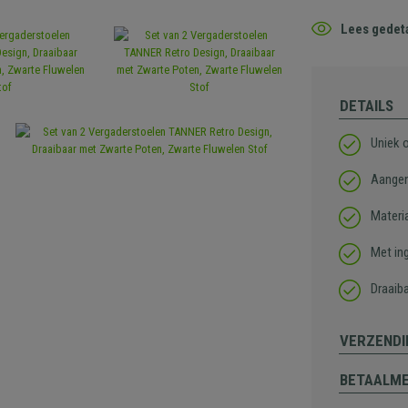
Lees gedeta
DETAILS
Uniek 
Aangen
Materi
Met in
Draaiba
VERZENDI
BETAALM