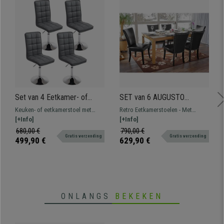
Set van 4 Eetkamer- of
SET van 6 AUGUSTO
Keukenstoelen OSUNA
Eetkamerstoelen, Retro
Keuken- of eetkamerstoel met
Retro Eetkamerstoelen - Met
LEDER, in Hoogte
Design met Klinknagels,
strakke vormgeving, in hoogte
[+Info]
Klinknagels - Zeer Elegant
[+Info]
Verstelbaar, Grijs
Zwart Leder en
verstelbaar en bekleed met
680,00 €
790,00 €
Donkerhouten Poten
Gratis verzending
Gratis verzending
synthetisch lederen met capitonné
499,90 €
629,90 €
afwerking.
ONLANGS
BEKEKEN