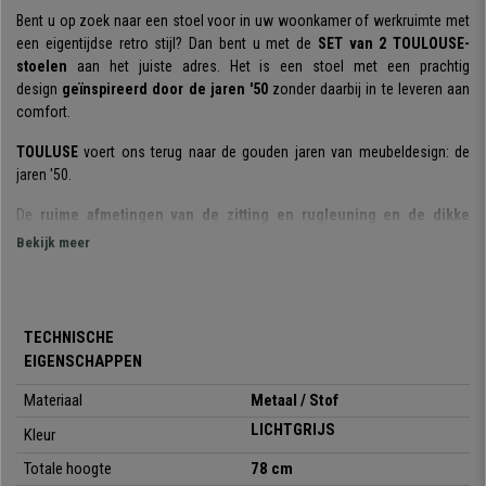
Bent u op zoek naar een stoel voor in uw woonkamer of werkruimte met
een eigentijdse retro stijl? Dan bent u met de
SET van 2 TOULOUSE-
stoelen
aan het juiste adres. Het is een stoel met een prachtig
design
geïnspireerd door de jaren '50
zonder daarbij in te leveren aan
comfort.
TOULUSE
voert ons terug naar de gouden jaren van meubeldesign: de
jaren '50.
De
ruime afmetingen van de zitting en rugleuning en de dikke
vulling
maken hem buitengewoon comfortabel en ontspannend.
Bekijk meer
De kwaliteit van de materialen is een ander sterk punt: het frame en de
poten zijn gemaakt van
metaal
om sterkte en stabiliteit
te bieden.
Daarnaast zijn de poten voorzien van
anti-slipdoppen
. De zitting is
TECHNISCHE
bekleed met
onderhoudsvriendelijke stof
van hoge kwaliteit.
EIGENSCHAPPEN
Kortom,
TOULOUSE
, met zijn retrodesign, biedt extra veel comfort wat
Materiaal
Metaal / Stof
hem een ideale bondgenoot maakt in uw woon- of eetkamer of op
LICHTGRIJS
kantoor in de wachtkamer. Mis deze kans niet!
Kleur
Totale
hoogte
78 cm