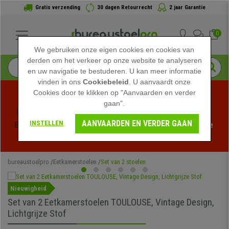
Gratis verzending
30 dagen Retourrecht
2 jaar Garantie
0
We gebruiken onze eigen cookies en cookies van
derden om het verkeer op onze website te analyseren
en uw navigatie te bestuderen. U kan meer informatie
vinden in ons
Cookiebeleid
. U aanvaardt onze
Cookies door te klikken op "Aanvaarden en verder
gaan".
Profiteer van de Zomeruitverkoop bij bureaustoelpro! 
AANVAARDEN EN VERDER GAAN
INSTELLEN
Exclusieve kortingen voor een beperkte tijd - 
Bekijk de 
actie
 -
bureaustoelpro
Eetkamerstoelen
Set van 2 stoelen
Nieuwigheid
Set van 2 Eetkamerstoelen TOULOUSE, Vintage Design,
Lichtgrijze Stof