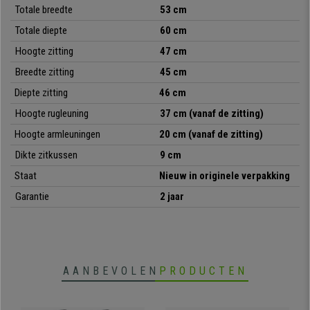
•
Eigentijds retro design
Totale breedte
53 cm
• Bekleed met hoogwaardige stof
Totale diepte
60 cm
•
metalen frame en poten
• Zeer comfortabel, met dikke vulling
Hoogte zitting
47 cm
•
Gemaakt met duurzame materialen
Breedte zitting
45 cm
Diepte zitting
46 cm
Hoogte rugleuning
37 cm (vanaf de zitting)
Hoogte armleuningen
20 cm
(vanaf de
zitting
)
Dikte zitkussen
9 cm
Staat
Nieuw in originele verpakking
Garantie
2 jaar
AANBEVOLEN
PRODUCTEN