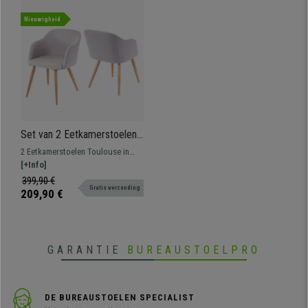
Nieuwigheid
Set van 2 Eetkamerstoelen
TOULOUSE, Vintage Design,
2 Eetkamerstoelen Toulouse in
Lichtgrijze Stof
retrostijl bekleed met
[+Info]
hoogwaardige stof en met
399,90 €
Gratis verzending
stevige, verfijnde metalen poten
209,90 €
met houtprint.
GARANTIE
BUREAUSTOELPRO
DE BUREAUSTOELEN SPECIALIST